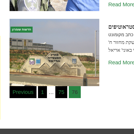
Read Mor
סטראוטיפים
חדשות שומרון
כתב מקומונט
קת מחזור ח'
Read Mor
Posts
Previous
1
…
75
76
pagination