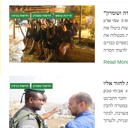
תיירות ונופש
חדשות שומרון
חדשות בנימין
עמי שרון
8 M
ות ביטלו את
ות מבטלות את
כספיים כבדים
Read Mor
חדשות שומרון
חדשות בנימין
אביחי טבק
4
 וחבר הקבינט
 במטרה להבין
מערבה, לבקר