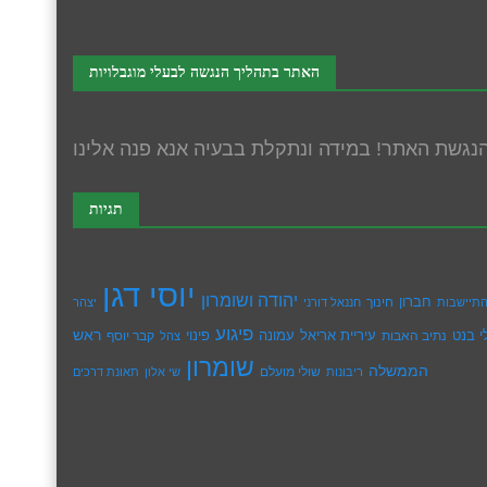
האתר בתהליך הנגשה לבעלי מוגבלויות
תגיות
יוסי דגן
יהודה ושומרון
חברון
חינוך
תיישבות
חננאל דורני
יצהר
פיגוע
ראש
עיריית אריאל
י בנט
נתיב האבות
עמונה
פינוי
קבר יוסף
צהל
שומרון
הממשלה
שולי מועלם
ריבונות
שי אלון
תאונת דרכים