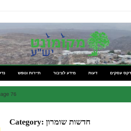
מקומון
דקס עסקים
דעות
מידע לציבור
תיירות ונופש
נדל
age 76
חדשות שומרון
Category: