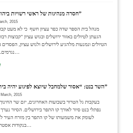
”חסרה מנהיגות של ראשי רשויות ביהודה ושומרון”
arch, 2015
מנהל בית הספר שדה כפר עציון חשף כי לא מעט קבוצ
הגעתן לטיולים באזור ירושלים ובגוש עציון "קבוצות רב
הטיולים ונמנעות מלהגיע לירושלים ולגוש עציון, הפסדים 
נגרמים. לדעתי חסרה…
e
השר בנט: “אסור שלמחבל שיוצא לפיגוע יהיה בית לחזור אליו”
 March, 2015
בעקבות גל הטרור בשבועות האחרונים, יזם שר החינוך
נפתלי בנט סיור לאורך קו התפר בירושלים. הסיור נערך
לעומק את משמעותו של קו התפר בין מזרח העיר ל
בנקודות אסטרטגיות, ולערוך…