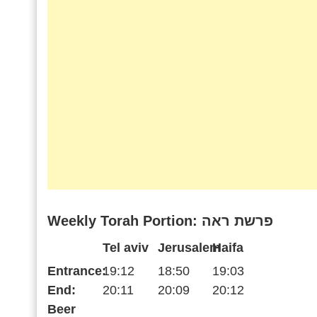
Weekly Torah Portion: פרשת ראה
Tel aviv
Jerusalem
Haifa
Entrance:
19:12
18:50
19:03
End:
20:11
20:09
20:12
Beer