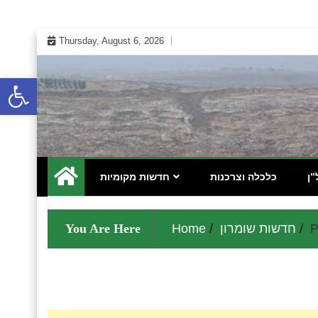
Skip
Thursday, August 6, 2026
to
content
Open toolbar
 אינטרנטי לתושבי השומרון בנימין גוש עציון והר חברון
מקומונט הישובים ביו"ש
”ן
כלכלה וצרכנות
חדשות מקומיות
P
חדשות שומרון
Home
You Are Here