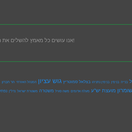
אנו עושים כל מאמץ להשלים את הנגשת האתר! במידה ונתקלת בבעיה אנא פנה אלינו!
גוש עציון
ל
בצלאל סמוטריץ
הר חברון
בנייה
בנימין
בנימין נתניהו
המנהל האזרחי
ה
ומרון
מועצת יש''ע
משטרה
נפתל
מעלה אדומים
משה סוויל
משטרת ישראל
נדל''ן