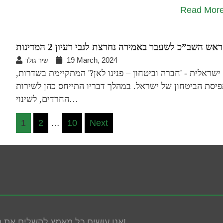
Read Mor
ראש השב”כ לשעבר באמירה נחרצת לגבי רעיון 2 המדינות
19 March, 2024
שיר גולד
ישראלית - 'חברה וביטחון – פנינו לאן?' המתקיימת בשדרות,
יסת הביטחון של ישראל. במהלך דבריו התייחס כהן לשירות
החרדים, לשינוי…
Posts
1
2
…
10
Next
pagination
אנו עושים כל מאמץ להשלים את הנגשת האתר! במידה ונתקלת בבעיה אנא פנה אלינו!