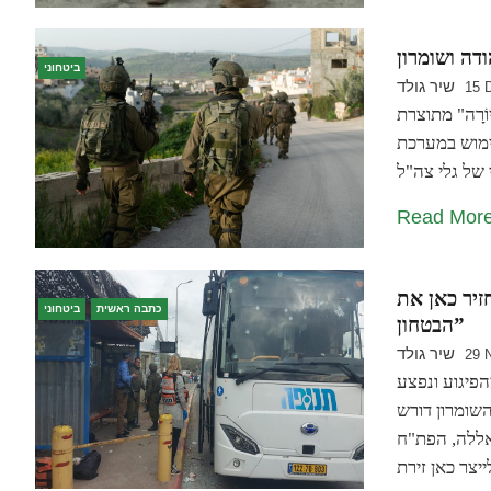
ודה ושומרון
ביטחוני
שיר גולד
15 
ֹרָה" מתוצרת
ימוש במערכת
Read Mor
זיר כאן את
כתבה ראשית
ביטחוני
הבטחון”
שיר גולד
29 
צל מהפיגוע ונפצע
השומרון דורש
ללה, הפת"ח