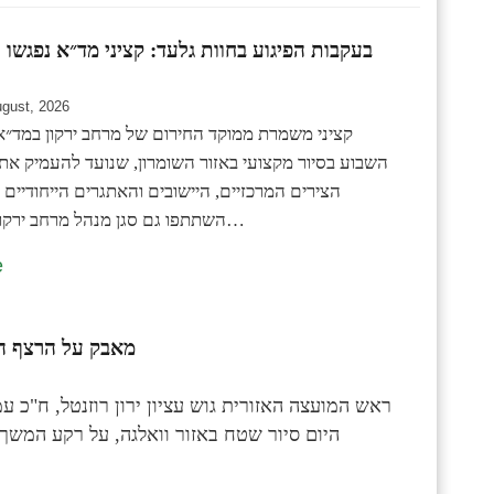
בעקבות הפיגוע בחוות גלעד: קציני מד״א נפגשו
ugust, 2026
השבוע בסיור מקצועי באזור השומרון, שנועד להעמיק את
הצירים המרכזיים, היישובים והאתגרים הייחודיים 
השתתפו גם סגן מנהל מרחב ירקון במד״א שחר…
e
מאבק על הרצף ההת
ראש המועצה האזורית גוש עציון ירון רוזנטל, ח"כ עמי
היום סיור שטח באזור וואלגה, על רקע המשך 