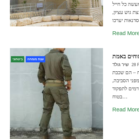
עשה כל חייל
ת גוש עציון,
Read Mor
עצת מומחה
ביטחוני
שיר גולד
28 
ח – הם שכבת
פני הסביבה,
ורמים לתפקוד
בטוח…
Read Mor