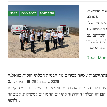
 עם הרבש״ץ
כתבה ראשית
חדשות שומרון
ביטחוני
שנפצע
שיר גולד
6 A
15 קציני משמרת ממוקד החירום של מרחב ירקון במד״א השתתפו
 היכרותם עם
למרחב. בסיור
Read Mor
יישבותי: סיור בכירים נגד הבנייה הבלתי חוקית בוואלגה
29 January, 2026
שיר גולד
ת הלוי, נציגי תנועת רגבים ואנשי ועד היישוב הר גילה קיימו
הבנייה הבלתי חוקית והאתגרים החמורים למשילות, לביטחון
ולרצף…