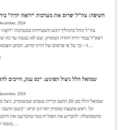
חשיפה: צה”ל יפרוס את מערכות “רוֹאָה יוֹרָה” ביה
December, 2024
צה"ל החל בתהליך רכש והצטיידות במערכות "רוֹאָה יו
רפא"ל עבור זירת יהודה ושומרון, שם לא נעשה עד כה ש
זו - כך על פי פרסום של דורון קדוש, הכתב הצבאי של גלי צה"ל…
e
שמואל הלל ניצול הפיגוע: “נס ענק, חייבים להח
November, 2024
שמואל הלל כבן 20 תושב קריית נטפים שבשומרון, ני
קל. ראש מועצת שומרון יוסי דגן קרא: "בשם תושבי 
מהממשלה: להכריע את הפת"ח כמו שהכרענו את חיזבא
מנסה לייצר כאן זירת…