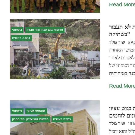
Read Mor
ת לא תעבור
חדשות גוש עציון והר חברון
ביטחוני
בשתיקה”
כתבה ראשית
שיר גולד
6 Ap
מישי האחרון
 לאפרת לאחר
ר הצפוני של
Read Mor
בגוש עציון
המפעל הציוני
ביטחוני
נים לוחמים
כתבה ראשית
חדשות גוש עציון והר חברון
שיר גולד
19 
ל והוא יוביל