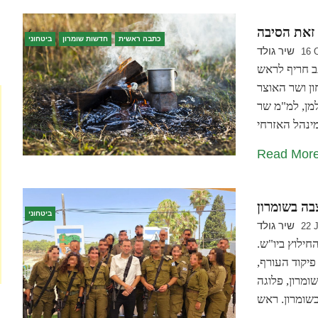
זאת הסיבה
כתבה ראשית
חדשות שומרון
ביטחוני
שיר גולד
16 
ב חריף לראש
ן ושר האוצר
מן, למ"מ שר
Read Mor
בה בשומרון
ביטחוני
שיר גולד
22 
ילוץ ביו"ש.
פיקוד העורף,
ומרון, פלוגה