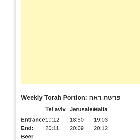
Weekly Torah Portion: פרשת ראה
Tel aviv
Jerusalem
Haifa
Entrance:
19:12
18:50
19:03
End:
20:11
20:09
20:12
Beer