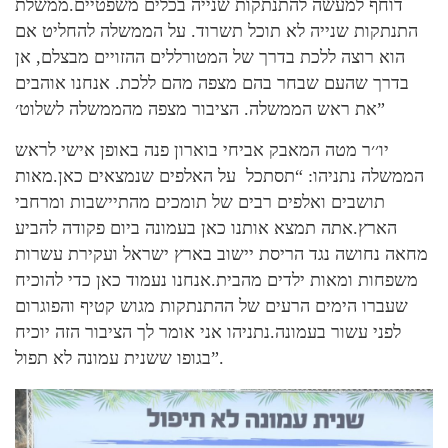
דוחף למעשה להתנתקות שנייה בכלים משפטיים.ממשלת
התנתקות שנייה לא תוכל תשרוד. על הממשלה להחליט אם
הוא רוצה ללכת בדרך של המטורללים ההזויים מבצלם, אן
בדרך שהעם שבחר בהם מצפה מהם ללכת. אנחנו אוהבים
את ראש הממשלה. הציבור מצפה מהממשלה לשלוט׳”
יו׳׳ר מטה המאבק אביחי בוארון פנה באופן אישי לראש
הממשלה נתניהו: “תסתכל על האלפים שנמצאים כאן.מאות
תושבים ואלפים רבים של תומכים מהתיישבות ומרחבי
הארץ.אתה תמצא אותנו כאן בעמונה ביום פקודה להביע
מחאה נחושה נגד הריסת יישוב בארץ ישראל ועקירת עשרות
משפחות ומאות ילדים מהבית.אנחנו נעמוד כאן כדי להוכיח
שעברו הימים הרעים של ההתנתקות מגוש קטיף והפוגרום
לפני עשור בעמונה.נתניהו אני אומר לך הציבור הזה יוכיח
בגופו ששנית עמונה לא תפול”.