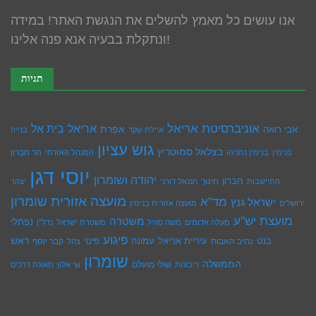
אנו עושים כל מאמץ להשלים את הנגשת האתר! במידה
ונתקלת בבעיה אנא פנה אלינו!
תגיות
אוניברסיטת אריאל
בית אל
אריאל
אפרת
אבי רואה
איילת שקד
בנייה
גוש עציון
בצלאל סמוטריץ
הר חברון
בנימין
בנימין נתניהו
המנהל האזרחי
יוסי דגן
יהודה ושומרון
חברון
חינוך
התיישבות
חננאל דורני
יצהר
מועצה אזורית שומרון
מד"א
ישראל גנץ
ירושלים
מועצה אזורית בנימין
מועצת יש''ע
משטרה
נפתלי
מעלה אדומים
משה סוויל
משטרת ישראל
נדל''ן
פיגוע
ראש
עיריית אריאל
בנט
נתיב האבות
עמונה
פינוי
קבר יוסף
צהל
שומרון
הממשלה
שולי מועלם
ריבונות
שי אלון
תאונת דרכים