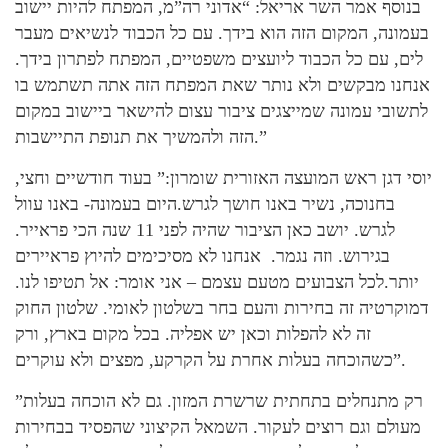
בנוסף אמר השר אריאל: “אדוני רה”מ, המפתח להיות יישוב
בעמונה, המקום הזה הוא בידך. עם כל הכבוד לנשיאים מעבר
לים, עם כל הכבוד ליועצים משפטיים, המפתח לפתרון בידך.
אנחנו מבקשים ולא נותר שאת המפתח הזה אתה תשתמש בו
לתשובי עמונה שמייצגים ציבור עצום להישאר ביישוב במקום
הזה ולהמשיך את תנופת התיישבות.”
יוסי דגן ראש המועצה האזורית שומרון:” בעוד חודשיים וחצי,
בחנוכה, נשיר באנו חושך לגרש.היום בעמונה- באנו עוול
לגרש. יושב כאן הציבור שהיה לפני 11 שנה הכי פראייר.
בגירוש. וזה נגמר. אנחנו לא מסיכימים להיוץ פראיירים
יותר.לכל הצבועים מטעם עצמם – אני אומר: אל תטיפו לנו.
דמוקרטיה זה בחירות והעם בחר בשלטון לאומי. שלטון החוק
זה לא להפלות וכאן יש אפליה. בכל מקום בארץ, ורק
כשהוכחה בעלות אחרת על הקרקע, מפצים ולא עוקרים”.
”רק מתנחלים בתחתית שרשרת המזון. גם לא הוכחה בעלות
מעולם וגם רוצים לעקור. השמאל הקיצוני שהפסיד בבחירות