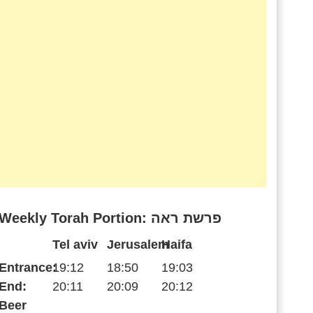
Weekly Torah Portion: פרשת ראה
Tel aviv
Jerusalem
Haifa
Entrance:
19:12
18:50
19:03
End:
20:11
20:09
20:12
Beer