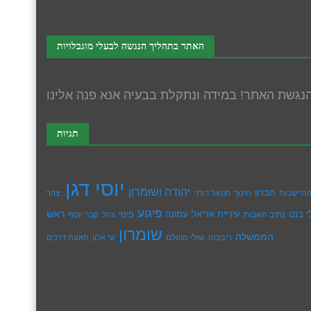
האתר בתהליך הנגשה לבעלי מוגבלויות
תגיות
יוסי דגן
יהודה ושומרון
חברון
חינוך
תיישבות
חננאל דורני
יצהר
פיגוע
ראש
עיריית אריאל
י בנט
נתיב האבות
עמונה
פינוי
קבר יוסף
צהל
שומרון
הממשלה
שולי מועלם
ריבונות
שי אלון
תאונת דרכים