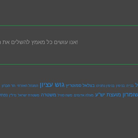
אנו עושים כל מאמץ להשלים את הנגשת האתר! במידה ונתקלת בבעיה אנא פנה אלינו!
גוש עציון
ל
בצלאל סמוטריץ
הר חברון
בנייה
בנימין
בנימין נתניהו
המנהל האזרחי
ה
ומרון
מועצת יש''ע
משטרה
נפתל
מעלה אדומים
משה סוויל
משטרת ישראל
נדל''ן