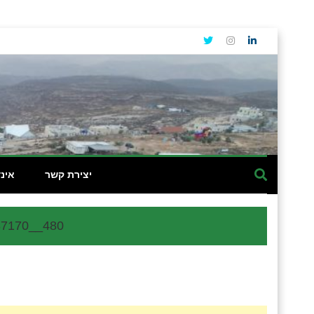
יצירת קשר
אינ
737170__480