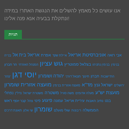
אנו עושים כל מאמץ להשלים את הנגשת האתר! במידה
ונתקלת בבעיה אנא פנה אלינו!
תגיות
אוניברסיטת אריאל
בית אל
אריאל
אפרת
אבי רואה
איילת שקד
בנייה
גוש עציון
בצלאל סמוטריץ
הר חברון
בנימין
בנימין נתניהו
המנהל האזרחי
יוסי דגן
יהודה ושומרון
חברון
חינוך
התיישבות
חננאל דורני
יצהר
מועצה אזורית שומרון
מד"א
ישראל גנץ
ירושלים
מועצה אזורית בנימין
מועצת יש''ע
משטרה
נפתלי
מעלה אדומים
משה סוויל
משטרת ישראל
נדל''ן
פיגוע
ראש
עיריית אריאל
בנט
נתיב האבות
עמונה
פינוי
קבר יוסף
צהל
שומרון
הממשלה
שולי מועלם
ריבונות
שי אלון
תאונת דרכים