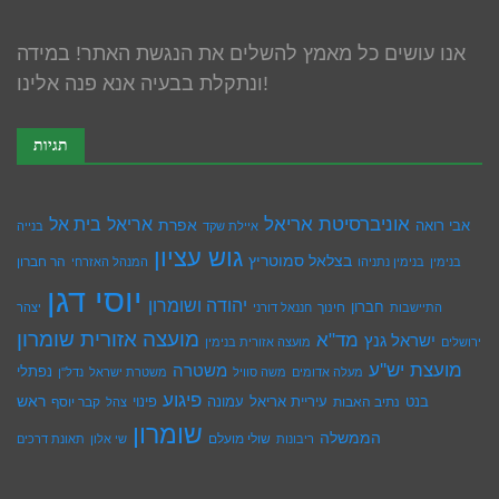
אנו עושים כל מאמץ להשלים את הנגשת האתר! במידה
ונתקלת בבעיה אנא פנה אלינו!
תגיות
אוניברסיטת אריאל
בית אל
אריאל
אפרת
אבי רואה
איילת שקד
בנייה
גוש עציון
בצלאל סמוטריץ
הר חברון
בנימין
בנימין נתניהו
המנהל האזרחי
יוסי דגן
יהודה ושומרון
חברון
חינוך
התיישבות
חננאל דורני
יצהר
מועצה אזורית שומרון
מד"א
ישראל גנץ
ירושלים
מועצה אזורית בנימין
מועצת יש''ע
משטרה
נפתלי
מעלה אדומים
משה סוויל
משטרת ישראל
נדל''ן
פיגוע
ראש
עיריית אריאל
בנט
נתיב האבות
עמונה
פינוי
קבר יוסף
צהל
שומרון
הממשלה
שולי מועלם
ריבונות
שי אלון
תאונת דרכים