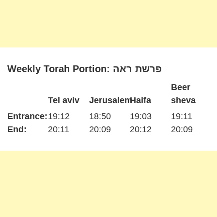
Weekly Torah Portion: פרשת ראה
Beer
Tel aviv
Jerusalem
Haifa
sheva
Entrance:
19:12
18:50
19:03
19:11
End:
20:11
20:09
20:12
20:09