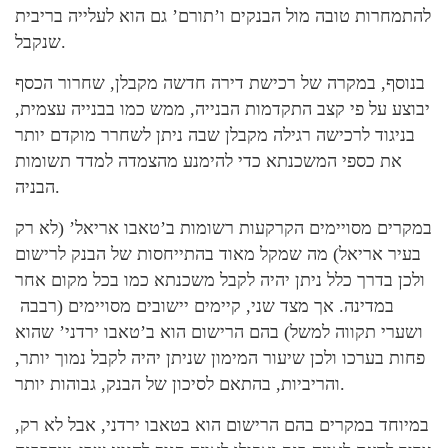
להתמחרות טובה מול הבנקים ו’תורם’ גם הוא לעלייה בריבית
שנקבל.
בנוסף, במקרה של רכישת דירה חדשה מקבלן, שחרור הכסף
יבוצע על פי קצב התקדמות הבנייה, ממש כמו בבנייה עצמית,
בניגוד לרכישה רגילה מקבלן שבה ניתן לשחרר מוקדם יותר
את כספי המשכנתא כדי להימנע מהצמדה למדד תשומות
הבניה.
במקרים מסויימים הקרקעות רשומות ב’טאבו אריאל’ (לא רק
בעיר אריאל) מה שמקל מאוד בהתייחסות של הבנק לרישום
ולכן בדרך כלל ניתן יהיה לקבל משכנתא כמו בכל מקום אחר
במדינה. אך מצד שני, קיימים יישובים מסויימים (רבבה
ושערי תקווה למשל) בהם הרישום הוא ב’טאבו ירדני’ שהוא
פחות בערכו ולכן שיעור המימון שניתן יהיה לקבל נמוך יותר,
והריביות, בהתאם לסיכון של הבנק, גבוהות יותר.
במיוחד במקרים בהם הרישום הוא בטאבו ירדני, אבל לא רק,