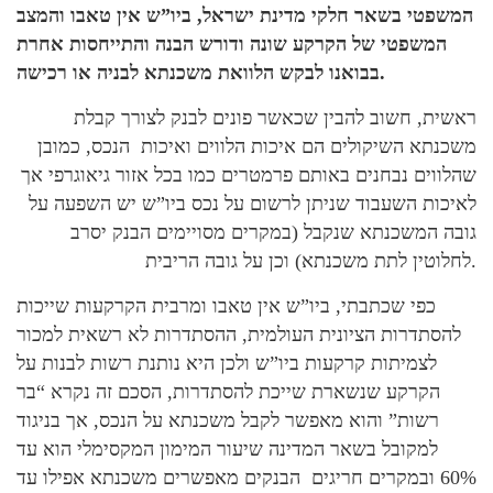
המשפטי בשאר חלקי מדינת ישראל, ביו”ש אין טאבו והמצב
המשפטי של הקרקע שונה ודורש הבנה והתייחסות אחרת
בבואנו לבקש הלוואת משכנתא לבניה או רכישה.
ראשית, חשוב להבין שכאשר פונים לבנק לצורך קבלת
משכנתא השיקולים הם איכות הלווים ואיכות הנכס, כמובן
שהלווים נבחנים באותם פרמטרים כמו בכל אזור גיאוגרפי אך
לאיכות השעבוד שניתן לרשום על נכס ביו”ש יש השפעה על
גובה המשכנתא שנקבל (במקרים מסויימים הבנק יסרב
לחלוטין לתת משכנתא) וכן על גובה הריבית.
כפי שכתבתי, ביו”ש אין טאבו ומרבית הקרקעות שייכות
להסתדרות הציונית העולמית, ההסתדרות לא רשאית למכור
לצמיתות קרקעות ביו”ש ולכן היא נותנת רשות לבנות על
הקרקע שנשארת שייכת להסתדרות, הסכם זה נקרא “בר
רשות” והוא מאפשר לקבל משכנתא על הנכס, אך בניגוד
למקובל בשאר המדינה שיעור המימון המקסימלי הוא עד
60% ובמקרים חריגים הבנקים מאפשרים משכנתא אפילו עד