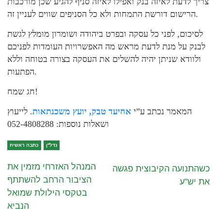
צריך לדעת לאיזה בנק ואפילו לאיזה סניף להגיע שכן מורכבות
הרישום דורשת התמחות ולא כל הסניפים שווים לעניין זה.
לסיכום, לפני כל עסקה ובפרט ביהודה ושומרון מומלץ לגשת
לבנק על מנת לדעת מראש מה האפשרויות העומדות לפניכם
ולוודא שניתן יהיה להשלים את העסקה בצורה בטוחה וללא
הפתעות.
חג שמח!
המאמר נכתב ע”י
אחיעד טבק, יועץ משכנתאות
. לייעוץ
ושאלות נוספות: 052-4808288
נדל''ן
כתבה ראשית
המנהל האזרחי מזמין את
כשהתנועה הקיבוצית פגשה
הציבור הרחב להשתתף
את יש”ע
בטקסי הילולת שמואל
הנביא