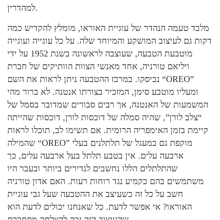
למהדרין.
מלבד טעמה הנהדר של עוגיית האוראו, מומלץ להקדיש כמה
דקות גם לעיצוב המושקע והמיוחד שלה. על כל עוגייה ועוגייה
מוטבעת הטבעה, שעוצבה לראשונה בשנת 1952 על ידי
ויליאם טורניה, אחד מאנשי הצוות הוותיקים של חברת
נביסקו. במרכז ההטבעה ניתן לראות את השם “OREO”
ומעליו מוטבע סימן, המזכיר בצורתו אנטנה. לא ברור מהי
המשמעות של האנטנה, אך רבים סבורים שמדובר בסמל של
“צלב לורן”, שהיה סמלה של דוכסות לורן, דוכסות שהייתה
קיימת בזמן האימפריה הרומית. אם תשימו לב, תוכלו לראות
שהמילה “OREO” מוקפת גם במעגל של תלתלנים בעלי
ארבעה עלים. אין בטבע תלתל בעל ארבעה עלים, כך
שהתלתלים הללו נחשבים לנדירים ביותר ובעבר היו
משתמשים בהם כקמיע נגד רוחות רעות. האם אדון טורניה
חשב על כל זה כשעיצב את ההטבעה שעל גבי עוגיית
האוראו? אי אפשר לדעת. כל שאנחנו יכולים לדעת הוא
שהעיצוב הזה זכה להצלחה מסחררת.