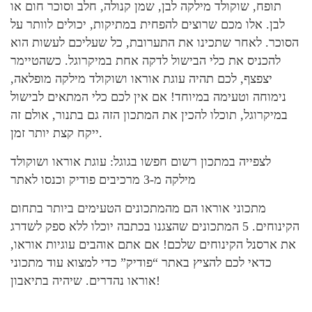
תופח, שוקולד מילקה לבן, שמן קנולה, חלב וסוכר חום או
לבן. אלו מכם שרוצים להפחית במתיקות, יכולים לוותר על
הסוכר. לאחר שתכינו את התערובת, כל שעליכם לעשות הוא
להכניס את כלי הבישול לדקה אחת במיקרוגל. כשהטיימר
יצפצף, לכם תהיה עוגת אוראו ושוקולד מילקה מופלאה,
נימוחה וטעימה במיוחד! אם אין לכם כלי המתאים לבישול
במיקרוגל, תוכלו להכין את המתכון הזה גם בתנור, אולם זה
ייקח קצת יותר זמן.
לצפייה במתכון רשום חפשו בגוגל: עוגת אוראו ושוקולד
מילקה מ-3 מרכיבים פודיק וכנסו לאתר
מתכוני אוראו הם מהמתכונים הטעימים ביותר בתחום
הקינוחים. 5 המתכונים שהצגנו בכתבה יוכלו ללא ספק לשדרג
את ארסנל הקינוחים שלכם! אם אתם אוהבים עוגיות אוראו,
כדאי לכם להציץ באתר “פודיק” כדי למצוא עוד מתכוני
אוראו נהדרים. שיהיה בתיאבון!