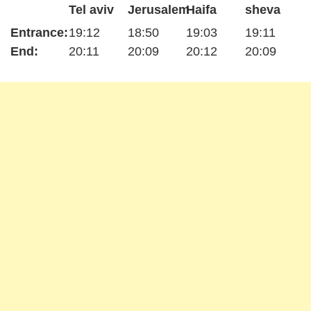
Tel aviv
Jerusalem
Haifa
sheva
Entrance:
19:12
18:50
19:03
19:11
End:
20:11
20:09
20:12
20:09