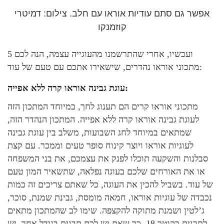
אפשר גם סתם עודיות אוראו עם חלב. צילום: דמיטרי
קוזמנקו
ועכשיו, אחרי שהתרשמנו מהעוגייה עצמה, הנה לכם 5
מתכוני אוראו נהדרים, שישאירו אתכם עם טעם של עוד:
עוגת גבינה אוראו קרה ללא אפייה:
מתכוני אוראו קרים הם תענוג לחך, במיוחד המתכון הזה
לעוגת גבינה אוראו קרה ללא אפייה. המתכון הנהדר הזה,
שמתאים במיוחד לחג השבועות, משלב בין עוגת גבינה
לעוגיות אוראו ויוצר קינוח סופר טעים וממכר. עם קצת
סבלנות והשקעה תוכלו לפנק את עצמכם, את בני המשפחה
או את האורחים שלכם בעוגה נפלאה, שתשאיר המון טעם
של עוד. בשביל להכין את העוגה, כל שאתם צריכים זה כמות
נכבדה של עוגיות אוראו, חמאה מומסת, גבינת שמנת, סוכר,
ג’לטין ושמנת מתוקה להקצפה. שימו לב שהמתכון מתאים
לתבנית בקוטר 18, כך שאם יש לכם תבנית בגודל אחר, יש