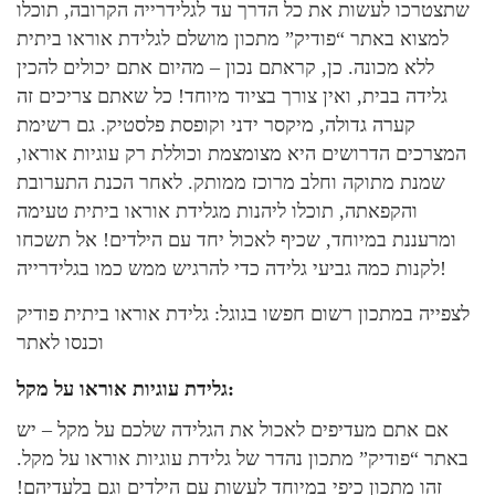
שתצטרכו לעשות את כל הדרך עד לגלידרייה הקרובה, תוכלו
למצוא באתר “פודיק” מתכון מושלם לגלידת אוראו ביתית
ללא מכונה. כן, קראתם נכון – מהיום אתם יכולים להכין
גלידה בבית, ואין צורך בציוד מיוחד! כל שאתם צריכים זה
קערה גדולה, מיקסר ידני וקופסת פלסטיק. גם רשימת
המצרכים הדרושים היא מצומצמת וכוללת רק עוגיות אוראו,
שמנת מתוקה וחלב מרוכז ממותק. לאחר הכנת התערובת
והקפאתה, תוכלו ליהנות מגלידת אוראו ביתית טעימה
ומרעננת במיוחד, שכיף לאכול יחד עם הילדים! אל תשכחו
לקנות כמה גביעי גלידה כדי להרגיש ממש כמו בגלידרייה!
לצפייה במתכון רשום חפשו בגוגל: גלידת אוראו ביתית פודיק
וכנסו לאתר
גלידת עוגיות אוראו על מקל:
אם אתם מעדיפים לאכול את הגלידה שלכם על מקל – יש
באתר “פודיק” מתכון נהדר של גלידת עוגיות אוראו על מקל.
זהו מתכון כיפי במיוחד לעשות עם הילדים וגם בלעדיהם!