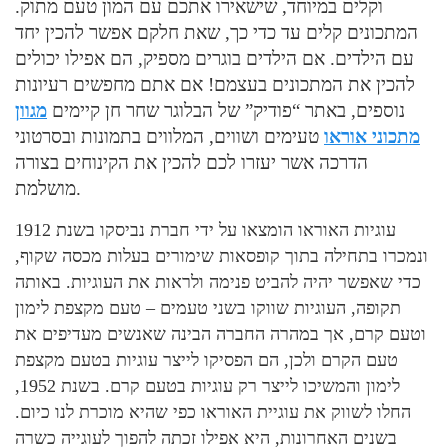
וקלים במיוחד, שישאירו אתכם עם המון טעם מתוק.
המתכונים קלים עד כדי כך, שאת חלקם אפשר להכין יחד
עם הילדים. אם הילדים בוגרים מספיק, הם אפילו יכולים
להכין את המתכונים בעצמם! אם אתם מחפשים רעיונות
נוספים, באתר “פודיק” של הבלוגר שחר חן קיימים
מגוון
מתכוני אוראו
טעימים ושווים, המלווים בתמונות ובסרטוני
הדרכה אשר יעזרו לכם להכין את הקינוחים בצורה
מושלמת.
עוגיות האוראו הומצאו על ידי חברת נביסקו בשנת 1912
ונמכרו בתחילה בתוך קופסאות שימורים בעלות מכסה שקוף,
כדי שאפשר יהיה להביט פנימה ולראות את העוגיות. באותה
תקופה, העוגיות שווקו בשני טעמים – טעם מקצפת לימון
וטעם קרם, אך במהרה החברה הבינה שאנשים מעדיפים את
טעם הקרם ולכן, הם הפסיקו לייצר עוגיות בטעם מקצפת
לימון והמשיכו לייצר רק עוגיות בטעם קרם. בשנת 1952,
החלו לשווק את עוגיית האוראו כפי שהיא מוכרת לנו כיום.
בשנים האחרונות, היא אפילו זכתה להפוך לעוגייה כשרה