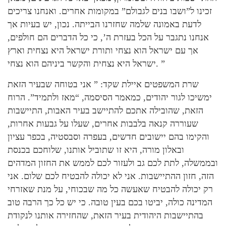
זכינו ל”ושבו בנים לגבולם” במקומות אחרים. ואנחנו צריכים
לדעת באמונה שלמה שחזרנו הבייתה. נכון, יש בעיות אך
אנחנו נתגבר על הכל בעזרת ה’, כי כל הדברים הם חולפים,
אך עם ישראל הוא נצחי ותורת ישראל היא נצחית וארץ
ישראל היא נצחית והקשר ביניהם הוא נצחי. ”
שרת המשפטים איילת שקד: ” אני בטוחה שבעיר הזאת
ימשיכו לגור יהודים, כמאמר הסיסמה, “מאז ולתמיד”. הרוח
הזאת, שהובילה אתכם להתיישב בעיר האבות, התיישבות
שעוררה קנאה בלבבות אחרים, שעלו על גבעות אחרות,
והקימו בהם יישובים חדשים, בעפרה וסבסטיה, בכפר עציון
ובאלון מורה, היא זו שתוביל אותנו, שלוחכם בכנסת
ובממשלה, לתת לכם גב ולעזור לכם לממש את החזון המדהים
הזה, חזון ההתיישבות. אני לא יכולה להבטיח לכם שלום. אני
רק יכולה להבטיח שאעשה כל מה שבכוחי, על מנת שאזרחי
המדינה כולה, יביטו בכם בעין טובה. כי יש כל כך הרבה טוב
בהתיישבות היהודית בעיר הזאת, שהחזירה אותנו לנקודת