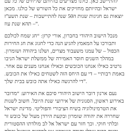
להתיישב כאן. כולנו מצדיעים בהיותם שליחים של כל עם
ישראל ובהיותם מחזיקים את כל השורש של כולנו. מכאן
יוצאות גם חגיגות שנות ה50 שנה להתיישבות – שנת תשע”ז
– תהא שנת עוז”.
מנכל הישוב היהודי בחברון, אורי קרזן: “חג שמח לכולכם
ותבורכו על המאמץ להגיע הנה כדי לחגוג את חג החירות
הכפול – של עמנו משעבוד מצרים, ושלנו ביהודה ושומרון.
במהלך השנים חוסר האמירה של ממשלת ישראל הניבו
נרטיב כאילו אנחנו הכובשים וכאילו אנחנו מענים עם אחר.
באמת רבותיי – די עם היחס הזה לשטחים כאילו את הכובש.
די להרגשה כאילו אתה כובש בבית שלך”.
נעם ארנון דובר הישוב היהודי סיכם את האירוע: “מדובר
באירוע ראשון, הסנונית של אירועי שנת היובל. חשוב לשנות
את הטרמינולוגיה בשיח הציבורי והפוליטי. מדינת ישראל
שחררה את יהודה שומרון ובקעת הירדן מעול של כובש זר
ובלתי חוקי. וכך חזר עם ישראל אל לב מולדתו ההסטורית