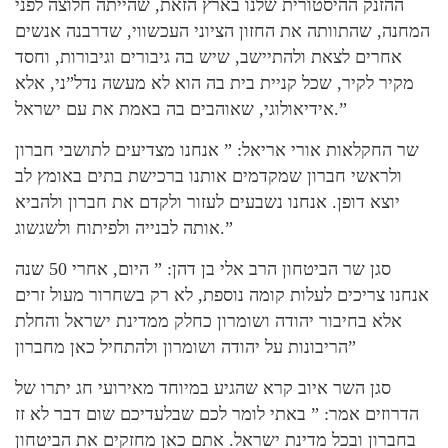
ההזנק ההיסטורית שלנו בארץ הזאת, שהייתה חלוצה לפני
המחנה, שהתוותה את החזון הציוני העכשווי, שדרבנה אנשים
אחרים לצאת ולהתיישב, שיש בה גיבורים וגיבורות, וחסד
מקיר לקיר, שכל קניית בית בה הוא לא מעשה נדל”ני, אלא
אידיאולוגי, שאוהבים בה באמת את עם ישראל.”
שר החקלאות אורי אריאל: ” אנחנו מצדיעים לתושבי חברון
ולראשי חברון שמקדמים אותנו ברכישת בתים באומץ לב
יוצא דופן. אנחנו נשבעים לעזור ולקדם את חברון ולהביא
אותה לבנייה ולפיתוח ולשגשוג.”
סגן שר הביטחון הרב אלי בן דהן: ” היום, אחרי 50 שנה
אנחנו צריכים לעלות קומה נוספת, לא רק בשחרור מעול זרים
אלא בחיבור יהודה ושומרון כחלק ממדינת ישראל והחלת
הריבונות על יהודה ושומרון ולהתחיל כאן מחברון”
סגן השר איוב קרא שהגיע במיוחד מאירועי חג יתרו של
הדרוזים אמר: ” באתי לומר לכם שבלעדיכם שום דבר לא זז
בחברון ובכל מדינת ישראל. אתם כאן מחזקים את הביטחון