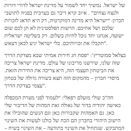
של ישראל. נמשיך יחד לשמור על מדינת ישראל לדורי דורות
ולנצח נצחים” . איוב קרא דיבר גם בערבית בפניה לתושבי
חברון: “ישראל היא מדינה דמוקרטיה, רק היא תדאג לזכויות
שלכם ושל אחיכם. הרשות הפלסטינית לא תן לכם שום
ישועה, אנחנו יחד נוכל לחיות בשלום. רק בשליטה ישראלית
תקבלו את זכויותיכם. בלי ישראל יגיע לכאן דעאש”.
בצלאל סמוטריץ’: “פסח חג חירות אמיתי שבא מצדקת הדרך
שזה שלנו, שירשנו מריבונו של עולם. מדינת ישראל צריכה
את הביטחון העצמי הזה, היא צריכה את החירות הזאת.
מיסדי חברון – מהמקום הזה תצא בשורה גדולה של בטחון
עצמי בצדקת הדרך”.
חה”כ שולי מועלם רפאלי: “לעמוד לפני מערת המכפלה
כאישה יהודיה בדור של גאולה זאת המהות של הדיבור שלי
כאן. גם האמהות שקבורות כאן וגם הנשים שהובילו את
הישוב היהודי בחברון הם הכח של כולנו לעשות את השינוי
המתבקש. שנתחיל את השינוי בתודעה – את השינוי בשיח –