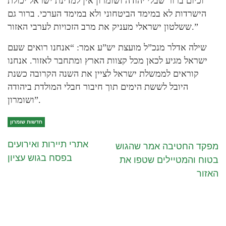
וכיום ברור שבלי יהודה ושומרון אין למדינת ישראל יכולת
הישרדות לא במימד הביטחוני ולא במימד הערכי. ברור גם
ששלטון ישראלי מעניק את מרב הזכויות לערבי האזור.”
שילה אדלר מנכ”ל מועצת יש”ע אמר: “אנחנו רואים שעם
ישראל מגיע לכאן מכל קצוות הארץ ומתחבר לאזור. אנחנו
קוראים לממשלת ישראל לציין את השנה הקרובה כשנת
היובל לששת הימים תוך חיבור חבלי המולדת ביהודה
ושומרון”.
חדשות שומרון
אתרי תיירות ואירועים
מפקד החטיבה אמר שהגוש
בפסח בגוש עציון
בטוח והמטיילים שטפו את
האזור