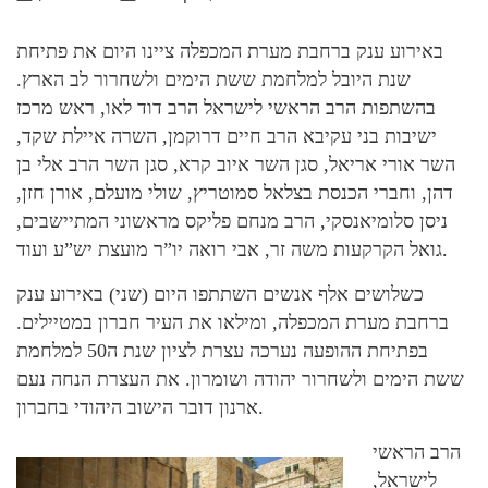
באירוע ענק ברחבת מערת המכפלה ציינו היום את פתיחת
שנת היובל למלחמת ששת הימים ולשחרור לב הארץ.
בהשתפות הרב הראשי לישראל הרב דוד לאו, ראש מרכז
ישיבות בני עקיבא הרב חיים דרוקמן, השרה איילת שקד,
השר אורי אריאל, סגן השר איוב קרא, סגן השר הרב אלי בן
דהן, וחברי הכנסת בצלאל סמוטריץ, שולי מועלם, אורן חזן,
ניסן סלומיאנסקי, הרב מנחם פליקס מראשוני המתיישבים,
גואל הקרקעות משה זר, אבי רואה יו”ר מועצת יש”ע ועוד.
כשלושים אלף אנשים השתתפו היום (שני) באירוע ענק
ברחבת מערת המכפלה, ומילאו את העיר חברון במטיילים.
בפתיחת ההופעה נערכה עצרת לציון שנת ה50 למלחמת
ששת הימים ולשחרור יהודה ושומרון. את העצרת הנחה נעם
ארנון דובר הישוב היהודי בחברון.
הרב הראשי
לישראל,