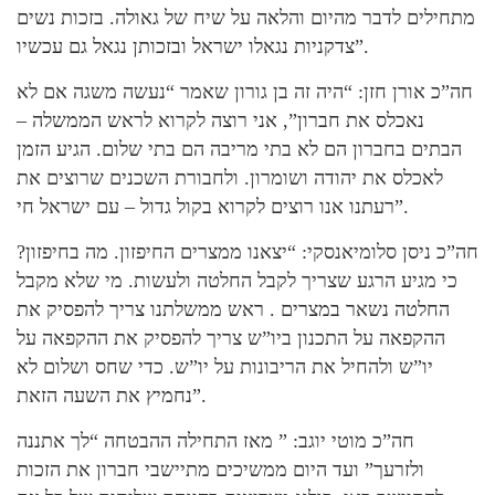
מתחילים לדבר מהיום והלאה על שיח של גאולה. בזכות נשים
צדקניות נגאלו ישראל ובזכותן נגאל גם עכשיו”.
חה”כ אורן חזן: “היה זה בן גורון שאמר “נעשה משגה אם לא
נאכלס את חברון”, אני רוצה לקרוא לראש הממשלה –
הבתים בחברון הם לא בתי מריבה הם בתי שלום. הגיע הזמן
לאכלס את יהודה ושומרון. ולחבורת השכנים שרוצים את
רעתנו אנו רוצים לקרוא בקול גדול – עם ישראל חי”.
חה”כ ניסן סלומיאנסקי: “יצאנו ממצרים החיפזון. מה בחיפזון?
כי מגיע הרגע שצריך לקבל החלטה ולעשות. מי שלא מקבל
החלטה נשאר במצרים . ראש ממשלתנו צריך להפסיק את
ההקפאה על התכנון ביו”ש צריך להפסיק את ההקפאה על
יו”ש ולהחיל את הריבונות על יו”ש. כדי שחס ושלום לא
נחמיץ את השעה הזאת”.
חה”כ מוטי יוגב: ” מאז התחילה ההבטחה “לך אתננה
ולזרעך” ועד היום ממשיכים מתיישבי חברון את הזכות