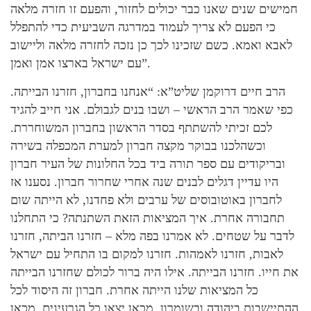
חמישים שנים שאנו כבר יכולים לחזור, והפעם זו חזרה מלאה
כי הפעם לא צריך לעמוד במדרגה השביעית כדי להתפלל
לאבא ואמא. כשם שזכינו לכך כן נזכה לחזרה מלאה וליישוב
עם ישראל בארצו אמן ואמן”.
הרב חיים דרוקמן שליט”א: “אנחנו בחברון, חזרנו הבייתה.
כפי שאמר הרב הראשי – ושבו בנים לגבולם. אני חייב להגיד
לכם זכיתי להשתתף בסדר הראשון בחברון המשוחררת.
וכשהלכנו בבוקר מקצה חברון למערת המכפלה בשירה
ובריקודים עם ספר תורה ביד בכל החלונות של העיר חברון
היו עדיין דגלים לבנים שנה אחרי שחרור חברון. נסענו אז
לחברון באוטובוסים של ערבים ולא פחדנו, לא הייתה שום
תחבורה אחרת. איך המציאות הזאת השתנתה? כי התחלנו
לדבר על שטחים. לא אמרנו בפה מלא – חזרנו הביתה, חזרנו
לאבות, חזרנו לאמהות. חזרנו למקום בו התחיל עם ישראל
את חייו. חזרנו הבייתה. אילו היה ברור לכולם שחזרנו הבייתה
כל המציאות שלנו הייתה אחרת. חברון זה היסוד לכל
ההתיישבות ביהודה ובשומרון, מכאן יצאו כל הגרעינים, מכאן