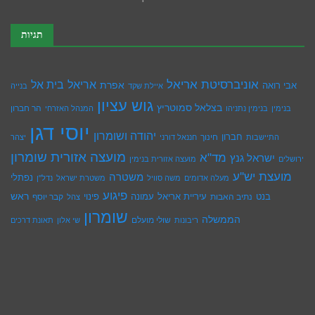
תגיות
אוניברסיטת אריאל
בית אל
אריאל
אפרת
אבי רואה
איילת שקד
בנייה
גוש עציון
בצלאל סמוטריץ
הר חברון
בנימין
בנימין נתניהו
המנהל האזרחי
יוסי דגן
יהודה ושומרון
חברון
חינוך
התיישבות
חננאל דורני
יצהר
מועצה אזורית שומרון
מד"א
ישראל גנץ
ירושלים
מועצה אזורית בנימין
מועצת יש''ע
משטרה
נפתלי
מעלה אדומים
משה סוויל
משטרת ישראל
נדל''ן
פיגוע
ראש
עיריית אריאל
בנט
נתיב האבות
עמונה
פינוי
קבר יוסף
צהל
שומרון
הממשלה
שולי מועלם
ריבונות
שי אלון
תאונת דרכים