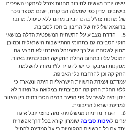
גישה יותר מעשית לחיבור מחנות צה”ל למתקני השפכים
בישובים עדין כפי שמעלה הביקורת, ישנם מספר ניכר
של מחנות צה”ל בהם הביוב מזהם ללא טיפול. מדובר
בדוגמא שלילית של הריבון ביחסו לסביבה.
5. הדו”ח מצביע על התשתית המשפטית הדלה בנושאי
חוקי הסביבה גם בתחומי ההתיישבות הישראלית וכמובן
מחוץ לשטחם ועל כך שהמנהל האזרחי לא מבצע את
המוטל עליו בתחום החלת החקיקה הסביבתית באזור.
מסקנות המבקר כי יש להגדיר לו”ז מזורז להשלמת
החקיקה וכן להרחבת כלי האכיפה.
עמדתנו ועמדת הרשויות הישראליות היתה ונשארה כי
ללא החלת החקיקה הסביבתית במלואה על האזור לא
ניתן יהיה לגשר על פני הפער ברמה הסביבתית בין האזור
למדינת ישראל הריבונית.
6. העדר מדיניות ממשלתית- מזה כחצי יובל איגוד
ערים ל
איכות סביבה
שומרון קורא בכל דרך אפשרית
יחד עם כל הרשויות המקומיות כי על המדינה להחיל