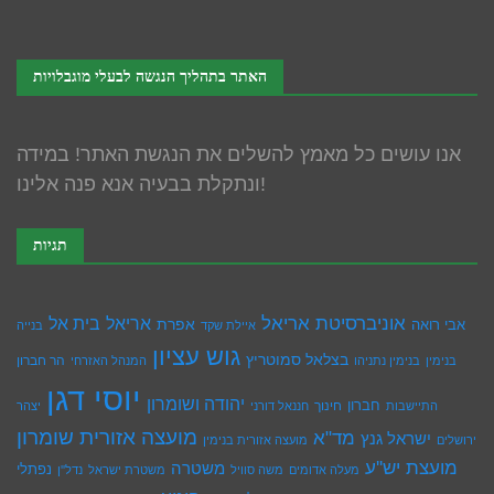
האתר בתהליך הנגשה לבעלי מוגבלויות
אנו עושים כל מאמץ להשלים את הנגשת האתר! במידה
ונתקלת בבעיה אנא פנה אלינו!
תגיות
אוניברסיטת אריאל
בית אל
אריאל
אפרת
אבי רואה
איילת שקד
בנייה
גוש עציון
בצלאל סמוטריץ
הר חברון
בנימין
בנימין נתניהו
המנהל האזרחי
יוסי דגן
יהודה ושומרון
חברון
חינוך
התיישבות
חננאל דורני
יצהר
מועצה אזורית שומרון
מד"א
ישראל גנץ
ירושלים
מועצה אזורית בנימין
מועצת יש''ע
משטרה
נפתלי
מעלה אדומים
משה סוויל
משטרת ישראל
נדל''ן