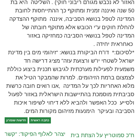
האזור לא נכבש מגורם ריבוני חוקי) . השליטה היא בת
50 שנה ואיננה זמנית ומתוקף כך ההתייחסות לחובת
המדינה לטפל בנושא הסביבה, איננה מתוקף ההצדקה
להחלת חוקים ע”י הכובש אלא מתוקף חובתה של
המדינה לטפל בנושאי הסביבה כמחזיקה באזור
כאחראית יחידה .
*לסיכום:* דו”ח הביקורת בנושא: “זיהומי מים בין מדינת
ישראל לשטחי יו”ש ורצועת עזה” מציג דרישה חד
משמעית לפעילות מערכתית לגיבוש תכנית ביצוע כוללת
לצמצום ברמת הזיהומים. למרות שהמבקר הטיל את
מלוא האחריות לכך על המדינה ,אנו רואים חובה כרשות
סביבתית מוסמכת בהתיישבות הישראלית באזור לפעול
ולסייע ככל האפשר ולהביא ללא דיחוי לשיפור איכות
הסביבה ובעיקר הימנעות מזיהום מקורות המים.
כתבה ראשית
חדשות שומרון
יצהר לאלוף הפיקוד: “קשר
ח”כ סמוטריץ על הצתת בית