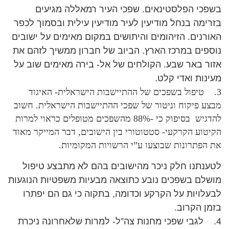
בשפכי הפלסטינאים. שפכי העיר רמאללה מגיעים
בזרימה בנחל מודיעין לעיר מודיעין עילית ובסמוך לכפר
האורנים. הזיהומים והיתושים במקום מאימים על ישובים
נוספים במרכז הארץ. הביוב של חברון ממשיך לזהם את
אזור באר שבע. הקולחים של אל- בירה מאימים שוב על
מעינות ואדי קלט.
3. טיפול בשפכים של ההתיישבות הישראלית- האיגוד
מבצע פיקוח וניטור של שפכי ההתיישבות הישראלית. חשוב
להדגיש בסיפוק כי -88% מהשפכים מטופלים כראוי למרות
הקיטוע הקרקעי- סטטוטורי בין הישובים, דבר המייקר מאוד
את הפתרונות שבוצעו ע”י הרשויות המקומיות.
לטענתנו חלק ניכר מהישובים בהם לא מתבצע טיפול
מושלם בשפכים נובע כתוצאה מבעיות משפטיות הנוגעות
לבעלויות על הקרקע וכדומה, בתקוה כי גם הם יפתרו
בזמן הקרוב.
4. לגבי שפכי מחנות צה”ל- למרות שלאחרונה ניכרת