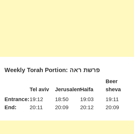
Weekly Torah Portion: פרשת ראה
Beer
Tel aviv
Jerusalem
Haifa
sheva
Entrance:
19:12
18:50
19:03
19:11
End:
20:11
20:09
20:12
20:09