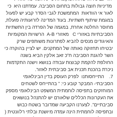
מדיניות חוצה גבולות בתחום הסביבה. עמדתנו היא כי
לאור אי הוודאות המתמשכת לגבי הסדר קבע יש לפעול
במגמת שיתוף תשתיות. בעוד המדינה לזרועותיה פועלת,
מחוסר החלטה אחרת, במגמה של הפרדה בין התשתיות
הסביבתיות באזורי C מאזורי A-B הרשויות המקומיות
והאיגודים מנסים להביא לפתרונות משותפים שרק
יבטיחו תחזוקה נאותה של המתקנים. יש לציין בהוקרה כי
השר להגנת הסביבה ח”כ זאב אלקין הביא בשנה
החולפת להקמת קבוצות עבודה בנושא וישנה התקדמות
ניכרת בהכנת תכנית אב סביבתית לאזור.
7. התייחסותנו לפרק העוסק בדין הבינלאומי
הסביבתי- המבקר קובע כי: ” בהתייחס לשטחים
המוחזקים בתפיסה לוחמתית המשפט הבינלאומי מספק
את העקרונות הכללים שלאורם יש להתנהל בנושאים
סביבתיים”. לצערנו הקביעה שמדובר בשטח כבוש
ובתפיסה לוחמתית הינה עמדה מיושנת ובלתי רלוונטית (