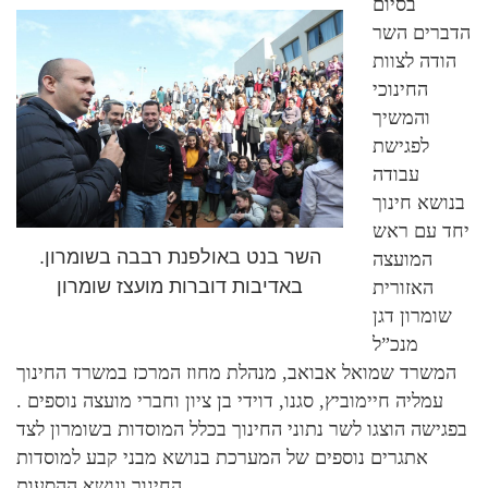
בסיום
הדברים השר
הודה לצוות
החינוכי
והמשיך
לפגישת
עבודה
בנושא חינוך
יחד עם ראש
השר בנט באולפנת רבבה בשומרון.
המועצה
באדיבות דוברות מועצז שומרון
האזורית
שומרון דגן
מנכ”ל
המשרד שמואל אבואב, מנהלת מחוז המרכז במשרד החינוך
עמליה חיימוביץ, סגנו, דוידי בן ציון וחברי מועצה נוספים .
בפגישה הוצגו לשר נתוני החינוך בכלל המוסדות בשומרון לצד
אתגרים נוספים של המערכת בנושא מבני קבע למוסדות
החינוך ונושא ההסעות.