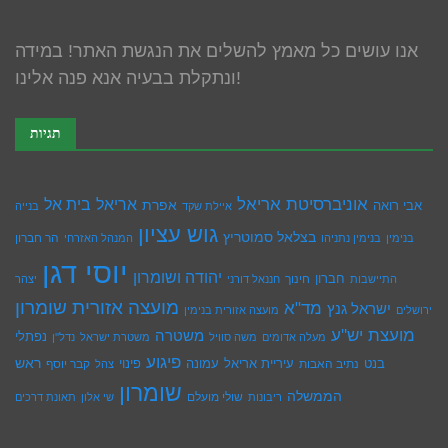
אנו עושים כל מאמץ להשלים את הנגשת האתר! במידה
ונתקלת בבעיה אנא פנה אלינו!
תגיות
אוניברסיטת אריאל
בית אל
אריאל
אפרת
אבי רואה
איילת שקד
בנייה
גוש עציון
בצלאל סמוטריץ
הר חברון
בנימין
בנימין נתניהו
המנהל האזרחי
יוסי דגן
יהודה ושומרון
חברון
חינוך
התיישבות
חננאל דורני
יצהר
מועצה אזורית שומרון
מד"א
ישראל גנץ
ירושלים
מועצה אזורית בנימין
מועצת יש''ע
משטרה
נפתלי
מעלה אדומים
משה סוויל
משטרת ישראל
נדל''ן
פיגוע
ראש
עיריית אריאל
בנט
נתיב האבות
עמונה
פינוי
קבר יוסף
צהל
שומרון
הממשלה
שולי מועלם
ריבונות
שי אלון
תאונת דרכים