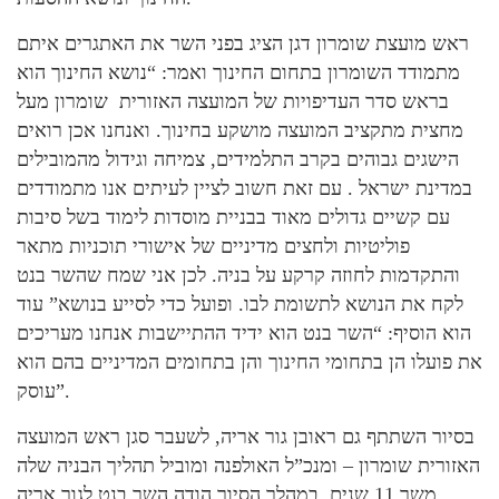
ראש מועצת שומרון דגן הציג בפני השר את האתגרים איתם
מתמודד השומרון בתחום החינוך ואמר: “נושא החינוך הוא
בראש סדר העדיפויות של המועצה האזורית שומרון מעל
מחצית מתקציב המועצה מושקע בחינוך. ואנחנו אכן רואים
הישגים גבוהים בקרב התלמידים, צמיחה וגידול מהמובילים
במדינת ישראל . עם זאת חשוב לציין לעיתים אנו מתמודדים
עם קשיים גדולים מאוד בבניית מוסדות לימוד בשל סיבות
פוליטיות ולחצים מדיניים של אישורי תוכניות מתאר
והתקדמות לחוזה קרקע על בניה. לכן אני שמח שהשר בנט
לקח את הנושא לתשומת לבו. ופועל כדי לסייע בנושא” עוד
הוא הוסיף: “השר בנט הוא ידיד ההתיישבות אנחנו מעריכים
את פועלו הן בתחומי החינוך והן בתחומים המדיניים בהם הוא
עוסק”.
בסיור השתתף גם ראובן גור אריה, לשעבר סגן ראש המועצה
האזורית שומרון – ומנכ”ל האולפנה ומוביל תהליך הבניה שלה
משך 11 שנים. במהלך הסיור הודה השר בנט לגור אריה