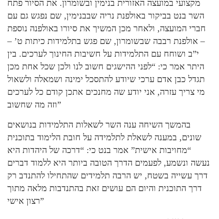
מקצועי במועצה האזורית בנימין ובשומרון. את הסיור פתח
השר בנט בביקור באולפנת נריה שבבנימין, שם נפגש גם עם
חברי המועצה, ולאחר מכן המשיך את סיורו באולפנה נוספת
– אולפנת רבבה שבשומרון, שם פגש בתלמידות כיתות ט’ –
י”ב ושוחח עם התלמידות על חשיבות החינוך לערכים. בין
היתר אמר כי: “לפני ההישגים חשוב לנו ולכן שכל אחת מכן
תגדל כבן אדם ערכי שיודע להתסכל ימינה ושמאלה ולשאול
מי צריך עזרה, אני יודע שה מחנכים אתכן קודם כל לערכים
וזה מה שחשוב”
בהמשך השיחה ענה השר לשאלות התלמידות בנושאים
שונים, במענה לשאלת לתלמידה על חובת הלימוד בתוכנית
“מחויבות אישית” אמר בנט כי: “דרכה של היהדות היא
נעשה ונשמע, לפעמים הדרך הטובה ביותר היא ללמוד דברים
דרך עשייה בשטח, יש הרבה תלמידים שהתחילו להתנדב רק
דרך התוכנית והיום הם עושים זאת בהתנדבות מלאה מתוך
רצון אישי”