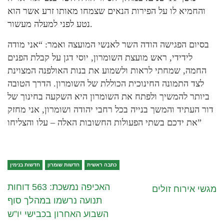
והחמיא לו על הפירות הנאים שצמחו מאותו זרע אשר הוא
נטע לפני למעלה מעשור.
בסיום הפגישה הודה השר לאנשי המועצה ואמר: “אני מודה
לידידי, ראש מועצת השומרון, יוסי דגן על קבלת הפנים
החמה, שמחתי לראות ולשמוע את בנות האולפנה המצוינת
לצד התמונה החינוכית הכוללת של השומרון. הדרך הטובה
ביותר להמשיך ולפתח את השומרון היא השקעה בחינוך של
דור העתיד והמשך בנייה בכל רחבי יהודה ושומרון, אני מחזק
את ידכם בשתי הפעולות החשובות האלה – עלו והצליחו”
כתבה ראשית
חדשות שומרון
חדשות בנימין
האכיפה נמשכת: 563 דוחות
מגשי אירוח זולים
תנועה נרשמו במהלך סוף
השבוע האחרון בכבישי יו”ש