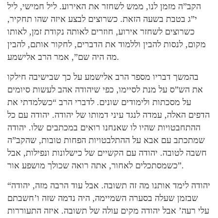
הקב”ה מזמן לנו, ממש לשחזר את האירוע. ליל חמישי, ליל
י”ג בטבת בשעה הזאת. כשרוצים לבצע איזה שהו תחקיר,
כשרוצים לשחזר אירוע, חוזרים לאותה נקודת זמן, לאותו
מקום, לנסות להבין וללמוד את הדברים, לחקור אותם, להבין
מה היה שם”, אמר הרב אלישמע.
בהמשך דבריו מספר הרב אלישמע על כך שבישיבה חילקו
את הש”ס על מנת לסיימו, כפי שיהודה אהב לעשות סיומים
על מסכתות ולימודים שונים. לדברי הרב “כשלמדתי את
הדפים האלה, עמדה לנגד עיני דמותו של יהודה. יהודה עם כל
ההתחבטויות שהיו לו שאנחנו רואים במכתבים שלו. יהודה
שמתכתב עם אבא על ההתלבטויות הפחות טובות, שהקב”ה
חשבה לטובה. יהודה עם הקשיים של כישלונות ונפילות, אבל
כשמסתכלים לאחור, אתה רואה שכולך מושפע אור”.
“יהודה לימד אותנו מה זה תשובה. אבל עוד הרבה מזה, יהודה
שבזמן שעלה בסערה השמיימה, היה נדמה שזה ו’חשבתם
עלי רעה’ אבל יהודה מקים עולה של תשובה. איזה התעוררות