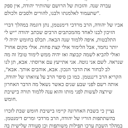
עברה שנה. והזכות של הרושם שהותיר יהודה, אין ספק
שתעמוד לאלמנתו ולבנו, להורים ולסבים ולכולם”.
אביו של יהודה, הרב מרדכי דימנטמן, נתן דוגמה במהלך דברי
הזיכון לבנו לאחד מהמכתבים הרבים שכתב יהודה “יש לי
התלבטות, איפה ללמוד שנה הבאה. תכלס בחומש יהיה לי
יותר נחמד, אבל הלימוד אולי קצת פחות. אולי מקום אחר?
ואולי להביא לשמה קבוצה ואז יהיה ממש לימוד טוב? זה מה
שנראה. לשם אני נוטה. אני אתייעץ עם ארוסתי. אבא, תן לנו
לב לבחור את הדבר הנכון. אבא, אוהבים אותך. אבא”,
הקריא הרב דיננטמן. כמו כן סיפר הרב על צוואתו של יהודה,
אותה רשם לפני שבע שנים כאשר נשאל מה הדבר האחרון
שירצה לעשות לפני מותו והוא ענה ללמוד תורה בישיבת
חומש.
נציין כי בשבת האחרונה קיימו בישיבת חומש שבת לזכרו
בהשתתפות הוריו של יהודה, הרב מרדכי ומרים דימנטמן.
במהלך השבת ערכו תפילות משותפות וכן סעודה שלישית בה