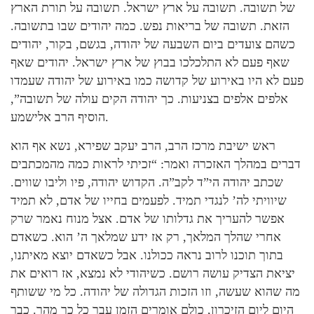
של תשובה. תשובה על ארץ ישראל. תשובה על תורת הארץ
הזאת. תשובה של בריאות נפש. כמה יהודים שבו בתשובה.
כשהם צועדים ביום השבעה של יהודה, בגשם, בקור, יהודים
שאף פעם לא התלכלכו בבוץ של ארץ ישראל. יהודים שאף
פעם לא היו באירוע של קדושה כמו באירוע של יהודה שעמדו
אלפים אלפים בצניעות. כך יהודה הקים עולה של תשובה”,
הוסיף הרב אלישמע.
ראש ישיבת מרכז הרב, הרב יעקב שפירא, נשא אף הוא
דברים במהלך האזכרה ואמר: “זכיתי לראות כמה מהמכתבים
שכתב יהודה הי”ד לקב”ה. הקדוש יהודה, פיו וליבו שווים.
שיוויתי לה’ לנגדי תמיד. לפעמים בחייו של אדם, לא תמיד
אפשר להעריך את גדלותו של אדם. אצל מנוח נאמר שרק
אחרי שהלך המלאך, רק אז ידע שמלאך ה’ הוא. כשאדם
בתוך תוכנו לרוב נראה ככולנו. אבל כשאדם יוצא מאיתנו,
יציאת הצדיק עושה רושם. כשיהודי לא נמצא, אז רואים את
מה שהוא שעשה, וזו הזכות הגדולה של יהודה. כל מי ששותף
היום ליום הזיכרון, כולם אומרים הזמן עבר כל כך מהר. כבר