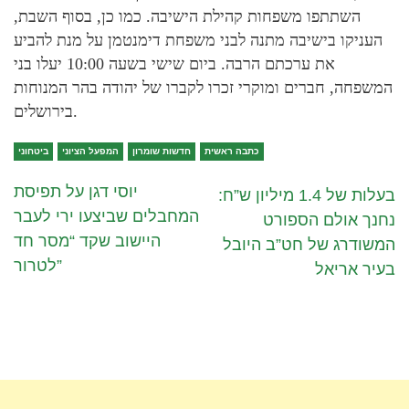
השתתפו משפחות קהילת הישיבה. כמו כן, בסוף השבת,
העניקו בישיבה מתנה לבני משפחת דימנטמן על מנת להביע
את ערכתם הרבה. ביום שישי בשעה 10:00 יעלו בני
המשפחה, חברים ומוקרי זכרו לקברו של יהודה בהר המנוחות
בירושלים.
כתבה ראשית
חדשות שומרון
המפעל הציוני
ביטחוני
יוסי דגן על תפיסת
בעלות של 1.4 מיליון ש”ח:
המחבלים שביצעו ירי לעבר
נחנך אולם הספורט
היישוב שקד “מסר חד
המשודרג של חט”ב היובל
לטרור”
בעיר אריאל