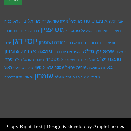
תגיות
אוניברסיטת אריאל
בית אל
אריאל
אפרת
אבי רואה
איילת שקד
בנייה
גוש עציון
בצלאל סמוטריץ
הר חברון
בנימין
בנימין נתניהו
המנהל האזרחי
יוסי דגן
יהודה ושומרון
חברון
חינוך
התיישבות
חננאל דורני
יצהר
מועצה אזורית שומרון
מד"א
ישראל גנץ
ירושלים
מועצה אזורית בנימין
מועצת יש''ע
משטרה
נפתלי
מעלה אדומים
משה סוויל
משטרת ישראל
נדל''ן
פיגוע
ראש
עיריית אריאל
בנט
נתיב האבות
עמונה
פינוי
קבר יוסף
צהל
שומרון
הממשלה
שולי מועלם
ריבונות
שי אלון
תאונת דרכים
Copy Right Text |
Design & develop by AmpleThemes