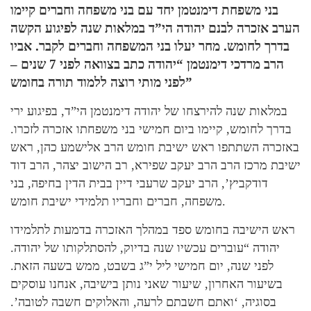
בני משפחת דימנטמן יחד עם בני משפחה וחברים קיימו
הערב אזכרה לבנם יהודה הי”ד במלאות שנה לפיגוע הקשה
בדרך לחומש. מחר יעלו בני המשפחה וחברים לקבר. אביו
הרב מרדכי דימנטמן “יהודה כתב בצוואה לפני 7 שנים –
לפני מותי רוצה ללמוד תורה בחומש”
במלאות שנה להירצחו של יהודה דימנטמן הי”ד, בפיגוע ירי
בדרך לחומש, קיימו ביום חמישי בני משפחתו אזכרה לזכרו.
באזכרה השתתפו ראש ישיבת חומש הרב אלישמע כהן, ראש
ישיבת מרכז הרב הרב יעקב שפירא, רב הישוב יצהר, הרב דוד
דודקביץ’, הרב יעקב שרעבי דיין בבית הדין בחיפה, בני
משפחה, חברים וחבריו תלמידי ישיבת חומש.
ראש הישיבה בחומש ספד במהלך האזכרה בדמעות לתלמידו
יהודה “עוברים עכשיו שנה בדיוק, להסתלקותו של יהודה.
לפני שנה, יום חמישי ליל י”ג בשבט, ממש בשעה הזאת.
בשיעור האחרון, שיעור שאני נותן בישיבה, אנחנו עוסקים
בסוגיה, ‘ואתם חשבתם לרעה, והאלוקים חשבה לטובה’.