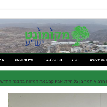
מקומון
דקס עסקים
דעות
מידע לציבור
תיירות ונופש
נדל
 הרב איתמר בן גל הי”ד: אביו קבע את המזוזה במבנה החדש 