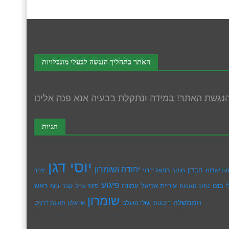
האתר בתהליך הנגשה לבעלי מוגבלויות
תגיות
יוסי דגן
יהודה ושומרון
חברון
חינוך
תיישבות
חננאל דורני
יצהר
פיגוע
ראש
עיריית אריאל
י בנט
נתיב האבות
עמונה
פינוי
קבר יוסף
צהל
שומרון
הממשלה
שולי מועלם
ריבונות
שי אלון
תאונת דרכים