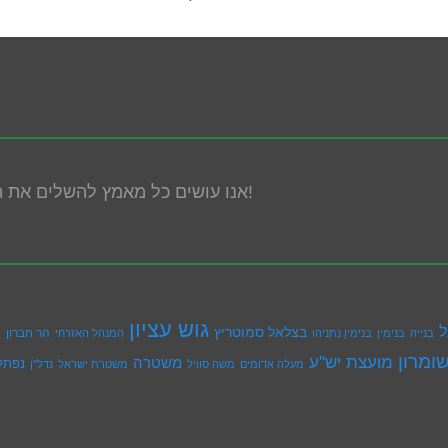
אנו עושים כל מאמץ להשלים את הנגשת האתר! במידה ונתקלת בבעיה אנא פנה אלינו!
גוש עציון
ל
בצלאל סמוטריץ
הר חברון
בנייה
בנימין
בנימין נתניהו
המנהל האזרחי
ה
ומרון
מועצת יש''ע
משטרה
נפתל
מעלה אדומים
משה סוויל
משטרת ישראל
נדל''ן