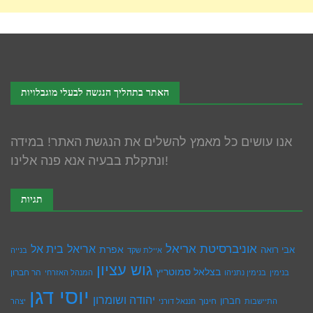
האתר בתהליך הנגשה לבעלי מוגבלויות
אנו עושים כל מאמץ להשלים את הנגשת האתר! במידה
ונתקלת בבעיה אנא פנה אלינו!
תגיות
אוניברסיטת אריאל
בית אל
אריאל
אפרת
אבי רואה
איילת שקד
בנייה
גוש עציון
בצלאל סמוטריץ
הר חברון
בנימין
בנימין נתניהו
המנהל האזרחי
יוסי דגן
יהודה ושומרון
חברון
חינוך
התיישבות
חננאל דורני
יצהר