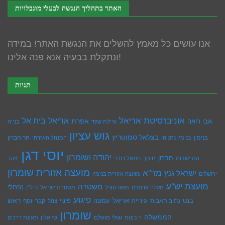
האתר בתהליך הנגשה לבעלי מוגבלויות
אנו עושים כל מאמץ להשלים את הנגשת האתר! במידה
ונתקלת בבעיה אנא פנה אלינו!
תגיות
אוניברסיטת אריאל
בית אל
אריאל
אפרת
אבי רואה
איילת שקד
בנייה
גוש עציון
בצלאל סמוטריץ
הר חברון
בנימין
בנימין נתניהו
המנהל האזרחי
יוסי דגן
יהודה ושומרון
חברון
חינוך
התיישבות
חננאל דורני
יצהר
מועצה אזורית שומרון
מד"א
ישראל גנץ
ירושלים
מועצה אזורית בנימין
מועצת יש''ע
משטרה
נפתלי
מעלה אדומים
משה סוויל
משטרת ישראל
נדל''ן
פיגוע
ראש
עיריית אריאל
בנט
נתיב האבות
עמונה
פינוי
קבר יוסף
צהל
שומרון
הממשלה
שולי מועלם
ריבונות
שי אלון
תאונת דרכים