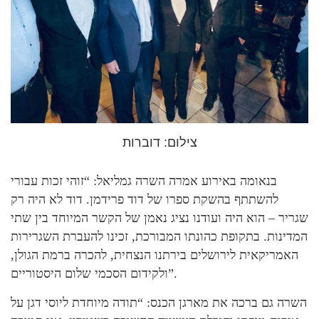
צילום: דוברות
בנאומה באירוע אמרה השרה גמליאל: “זוהי זכות עבורי
להשתתף בהשקת ספרו של דוד פרידמן. דוד לא היה רק
שגריר – הוא היה ועודנו נציג נאמן של הקשר המיוחד בין שתי
המדינות. בתקופת כהונתו המבורכת, זכינו להעברת השגרירות
האמריקאית לירושלים בירתנו הנצחית, להכרה ברמת הגולן,
ולקידום הסכמי שלום היסטוריים”.
השרה גם ברכה את מארגן הכנס: “תודה מיוחדת ליוסי דגן על