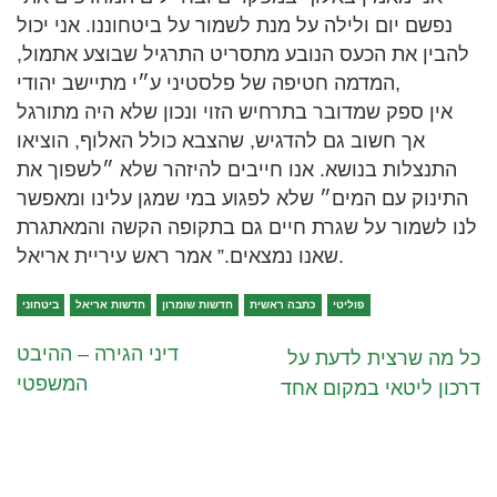
נפשם יום ולילה על מנת לשמור על ביטחוננו. אני יכול
להבין את הכעס הנובע מתסריט התרגיל שבוצע אתמול,
המדמה חטיפה של פלסטיני ע״י מתיישב יהודי,
אין ספק שמדובר בתרחיש הזוי ונכון שלא היה מתורגל
אך חשוב גם להדגיש, שהצבא כולל האלוף, הוציאו
התנצלות בנושא. אנו חייבים להיזהר שלא ״לשפוך את
התינוק עם המים״ שלא לפגוע במי שמגן עלינו ומאפשר
לנו לשמור על שגרת חיים גם בתקופה הקשה והמאתגרת
שאנו נמצאים.” אמר ראש עיריית אריאל.
פוליטי
כתבה ראשית
חדשות שומרון
חדשות אריאל
ביטחוני
דיני הגירה – ההיבט
כל מה שרצית לדעת על
המשפטי
דרכון ליטאי במקום אחד