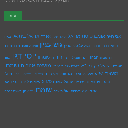
ונתקלת בבעיה אנא פנה אלינו!
תגיות
אוניברסיטת אריאל
בית אל
אריאל
אפרת
אבי רואה
איילת שקד
בנייה
גוש עציון
בצלאל סמוטריץ
הר חברון
בנימין
בנימין נתניהו
המנהל האזרחי
יוסי דגן
יהודה ושומרון
חברון
חינוך
התיישבות
חננאל דורני
יצהר
מועצה אזורית שומרון
מד"א
ישראל גנץ
ירושלים
מועצה אזורית בנימין
מועצת יש''ע
משטרה
נפתלי
מעלה אדומים
משה סוויל
משטרת ישראל
נדל''ן
פיגוע
ראש
עיריית אריאל
בנט
נתיב האבות
עמונה
פינוי
קבר יוסף
צהל
שומרון
הממשלה
שולי מועלם
ריבונות
שי אלון
תאונת דרכים