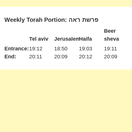
Weekly Torah Portion: פרשת ראה
Beer
Tel aviv
Jerusalem
Haifa
sheva
Entrance:
19:12
18:50
19:03
19:11
End:
20:11
20:09
20:12
20:09