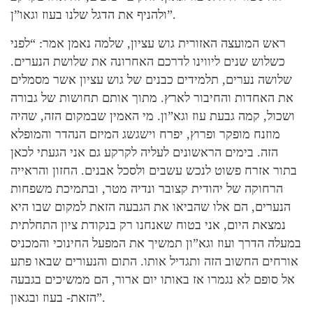
ולהניף את הדגל שלנו בעוז וגאו”ן”.
ראש המועצה האזורית גוש עציון, שלמה נאמן אמר: “לפני
כשלוש שנים ליווינו לדרכם האחרונה את שלושת הנערים.
שלושה נערים, תלמידים כבנים של גוש עציון אשר מסמלים
את האחדות והחיבור לארץ. מתוך אותם תחושות של גבורה
ושכול, קמה גבעת עוז וגא”ון. מי האמין שבמקום הזה, שהיה
מוזנח מופקר ופרוץ, יפרח וישגשג המיזם הנהדר והמופלא
הזה. בימים הראשונים לעליה לקרקע גם אני הגעתי לכאן
בתור אזרח פשוט לנכש עשבים ולסכל אבנים. החזון והראייה
הרחוקה של יהודית קצובר ונדיה מטר, ובתמיכת משפחות
הנערים, הם אלו שהביאו את הגבעה הזאת למקום שבו היא
נמצאת היום, אני בטוח שאנחנו רק בנקודת ציון התחלתית
במעלה הדרך ועוז וגא”ון תמשיך את המפעל החינוכי והמכניס
אורחים החשוב הזה ותגדיל אותו. התום והנעורים שבאו פתע
אל סופם לא נגמרו אז באותו יום ארור, הם ממשיכים בגבעה
הזאת- בעוז ובגאון”.