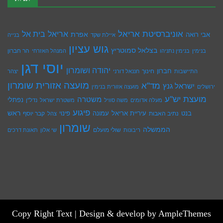
אוניברסיטת אריאל
בית אל
אריאל
אפרת
אבי רואה
איילת שקד
בנייה
גוש עציון
בצלאל סמוטריץ
הר חברון
בנימין
בנימין נתניהו
המנהל האזרחי
יוסי דגן
יהודה ושומרון
חברון
חינוך
התיישבות
חננאל דורני
יצהר
מועצה אזורית שומרון
מד"א
ישראל גנץ
ירושלים
מועצה אזורית בנימין
מועצת יש''ע
משטרה
נפתלי
מעלה אדומים
משה סוויל
משטרת ישראל
נדל''ן
פיגוע
ראש
עיריית אריאל
בנט
נתיב האבות
עמונה
פינוי
קבר יוסף
צהל
שומרון
הממשלה
שולי מועלם
ריבונות
שי אלון
תאונת דרכים
Copy Right Text |
Design & develop by AmpleThemes