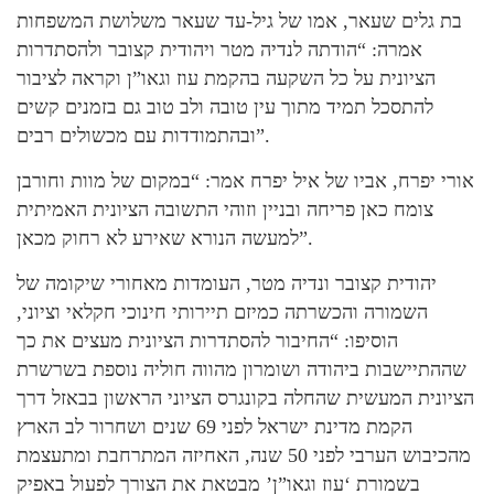
בת גלים שעאר, אמו של גיל-עד שעאר משלושת המשפחות
אמרה: “הודתה לנדיה מטר ויהודית קצובר ולהסתדרות
הציונית על כל השקעה בהקמת עוז וגאו”ן וקראה לציבור
להתסכל תמיד מתוך עין טובה ולב טוב גם בזמנים קשים
ובהתמודדות עם מכשולים רבים”.
אורי יפרח, אביו של איל יפרח אמר: “במקום של מוות וחורבן
צומח כאן פריחה ובניין וזוהי התשובה הציונית האמיתית
למעשה הנורא שאירע לא רחוק מכאן”.
יהודית קצובר ונדיה מטר, העומדות מאחורי שיקומה של
השמורה והכשרתה כמיזם תיירותי חינוכי חקלאי וציוני,
הוסיפו: “החיבור להסתדרות הציונית מעצים את כך
שההתיישבות ביהודה ושומרון מהווה חוליה נוספת בשרשרת
הציונית המעשית שהחלה בקונגרס הציוני הראשון בבאזל דרך
הקמת מדינת ישראל לפני 69 שנים ושחרור לב הארץ
מהכיבוש הערבי לפני 50 שנה, האחיזה המתרחבת ומתעצמת
בשמורת ‘עוז וגאו”ן’ מבטאת את הצורך לפעול באפיק