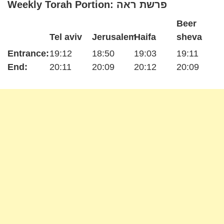
Weekly Torah Portion: פרשת ראה
Beer
Tel aviv
Jerusalem
Haifa
sheva
Entrance:
19:12
18:50
19:03
19:11
End:
20:11
20:09
20:12
20:09