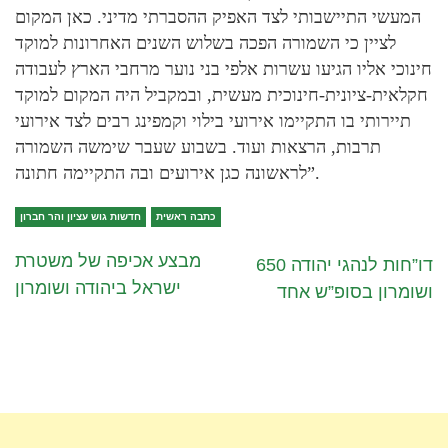
המעשי התיישבותי לצד האפיק ההסברתי מדיני. כאן המקום
לציין כי השמורה הפכה בשלוש השנים האחרונות למוקד
חינוכי אליו הגיעו עשרות אלפי בני נוער מרחבי הארץ לעבודה
חקלאית-ציונית-חינוכית מעשית, ובמקביל היה המקום למוקד
תיירותי בו התקיימו אירועי בילוי וקמפינג רבים לצד אירועי
תרבות, הרצאות ועוד. בשבוע שעבר שימשה השמורה
לראשונה כגן אירועים ובה התקיימה חתונה”.
כתבה ראשית
חדשות גוש עציון והר חברון
מבצע אכיפה של משטרת
650 דו”חות לנהגי יהודה
ישראל ביהודה ושומרון
ושומרון בסופ”ש אחד