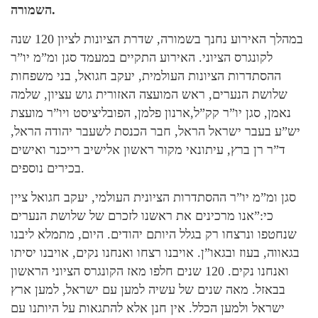
השמורה.
במהלך האירוע נחנך בשמורה, שדרת הציונות לציון 120 שנה
לקונגרס הציוני. האירוע התקיים במעמד סגן ומ”מ יו”ר
ההסתדרות הציונות העולמית, יעקב חגואל, בני משפחות
שלושת הנערים, ראש המועצה האזורית גוש עציון, שלמה
נאמן, סגן יו”ר קק”ל,ארנון פלמן, הפובליציסט ויו”ר מועצת
יש”ע בעבר ישראל הראל, חבר הכנסת לשעבר יהודה הראל,
ד”ר רן ברץ, עיתונאי מקור ראשון אלישיב רייכנר ואישים
בכירים נוספים.
סגן ומ”מ יו”ר ההסתדרות הציונית העולמי, יעקב חגואל ציין
כי:”אנו מרכינים את ראשנו לזכרם של שלושת הנערים
שנחטפו ונרצחו רק בגלל היותם יהודים. היום, מתמלא ליבנו
בגאווה, בעוז ובגאו”ן. אויבנו רצחו ואנחנו נקים, אויבנו יסיתו
ואנחנו נקים. 120 שנים חלפו מאז הקונגרס הציוני הראשון
בבאזל. מאה שנים של עשיה למען עם ישראל, למען ארץ
ישראל ולמען הכלל. אין חנן אלא להתגאות על היותנו עם