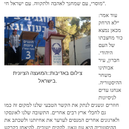
מוסרי, עם שמחנך לאהבה ולתקווה. עם ישראל חי”.
עוד אמר:
“לא הרחק
מכאן נמצא
כור מחצבתו
של העם
היהודי.
חברון, עיר
אבותינו
צילום באדיבות::המועצה הציונית
משחר
בישראל.
ההיסטוריה.
אנחנו עדים
לניסיונות
חוזרים ונשנים לנתק את הקשר הטבעי שלנו למקום זה כמו
גם לחבלי ארץ רבים אחרים. התשובה שלנו לאונסקו
ולארגונים אחרים המנסים לערער את אחיזתנו ולשכתב את
ההיסטוריה היא עוז וגאון. להקים ישובים, להיאחז בקרקע