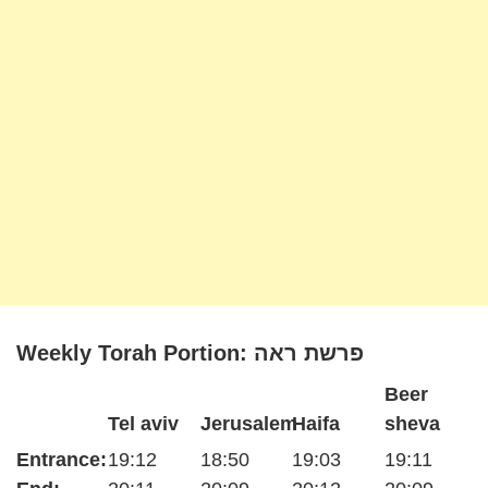
Weekly Torah Portion: פרשת ראה
Beer
Tel aviv
Jerusalem
Haifa
sheva
Entrance:
19:12
18:50
19:03
19:11