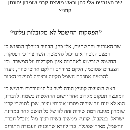
שר האנרגיה אלי כהן וראש מועצת קרני שומרון יהונתן
קוזניץ
“הפסקות החשמל לא מקובלות עלינו”
שר האנרגיה והתשתיות, אלי כהן, הבהיר במהלך המפגש כי
המצב הנוכחי אינו יכול להימשך. השר ציין כי הפסקות
החשמל שנרשמו לאחרונה אינן מקובלות על המשרד, וכי
הצעדים שסוכמו, חלקם מיידיים וחלקם ארוכי טווח, נועדו
להבטיח אספקת חשמל תקינה ורציפה לתושבי האזור.
ראש המועצה קוזניץ הודה לשר על המעורבות והדגיש כי
המועצה תעקוב מקרוב אחר יישום ההחלטות בשטח. לדבריו,
הוא לא ינוח עד שיהיה פתרון איכותי ויציב, שכן לתושבי קרני
שומרון מגיעה רמת שירות זהה לזו של כל תושב אחר במדינת
ישראל. במקביל, קוזניץ ממשיך בשיח רציף מול מנכ”ל חברת
החשמל, מאיר שפיגלר, כדי לוודא שתוכנית העבודה תתורגם