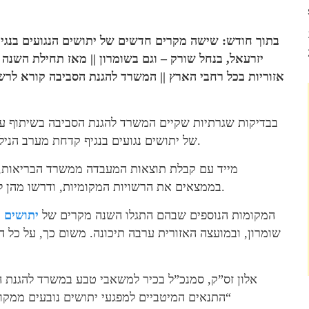
בתוך חודש: שישה מקרים חדשים של יתושים הנגועים בנגי
יזרעאל, בנחל שורק – וגם בשומרון || מאז תחילת השנה 
אזוריות בכל רחבי הארץ || המשרד להגנת הסביבה קורא לרש
בבדיקות שגרתיות שקיים המשרד להגנת הסביבה בשיתוף ע
של יתושים נגועים בנגיף קדחת מערב הנילוס: בערבה, בעמק המעיינות, בעמק יזרעאל ובנחל שורק.
מייד עם קבלת תוצאות המעבדה ממשרד הבריאות, מ
בממצאים את הרשויות המקומיות, ודרשו מהן להרחיב את היקף הפיקוח וההדברה של היתושים בשטחן.
המקומות הנוספים שבהם התגלו השנה מקרים של
יתושים נ
שומרון, ובמועצה האזורית ערבה תיכונה. משום כך, על כל 
אלון זס”ק, סמנכ”ל בכיר למשאבי טבע במשרד להגנת הס
“התנאים המיטביים למפגעי יתושים נובעים ממקו