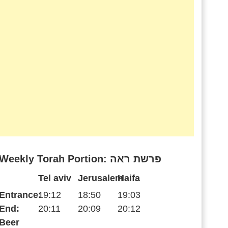
Weekly Torah Portion: פרשת ראה
Tel aviv
Jerusalem
Haifa
Entrance:
19:12
18:50
19:03
End:
20:11
20:09
20:12
Beer