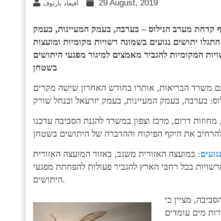
29 August, 2019
أفيعاد بارتوف
ף קדחת מערב הנילוס – בערבה, בעמק המעיינות, בעמק
התגלו יתושים נגועים בשמונה רשויות מקומיות ומועצות
ויות המקומיות להגביר מאמצים למיגור מפגעי היתושים
בשטחן
ם משרד הבריאות, אותרו בחודש האחרון שישה מקרים
חוזות דרום, מרכז וצפון במשרד להגנת הסביבה עדכנו
גועים
: במועצה האזורית משגב, באזור המועצה האזורית
הרשויות בכל רחבי הארץ להגביר פעולות להפחתת מפגעי
היתושים.
ביבה, מציין כי
רות מים עומדים