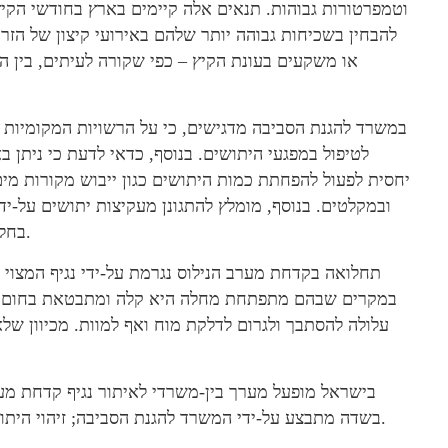
וטמפרטורות גבוהות. תנאים אלה קיימים בארץ בחודשי הקיץ 
להבחין בשכיחות גבוהה יותר שלהם באירועי קיצון של הזרמ
או משקעים בעונת הקיץ – כפי שקורה לעיתים, בין הש
במשרד להגנת הסביבה מדגישים, כי על הרשויות המקומיות
לטיפול במפגעי היתושים. בנוסף, כדאי לדעת כי ניתן 
יחסית לפעול להפחתת כמות היתושים כגון ייבוש מקורות מים
ובמקלטים. בנוסף, מומלץ להתגונן מעקיצות יתושים על-י
בחלונות הבית ומריחת תכשירים דוחי יתושים במידת הצורך.
תחלואה בקדחת מערב הנילוס נגרמת על-ידי נגיף המצוי
במקרים שבהם מתפתחת מחלה היא קלה ומתבטאת בחום וב
עלולה להסתבך ולגרום לדלקת מוח ואף למוות. מכיוון שלא
בישראל מופעל מערך בין-משרדי לאיתור נגיף קדחת מערב
בשדה מתבצע על-ידי המשרד להגנת הסביבה; זיהוי היתושים ובדיקות הנגיף מתבצעים במעבדות משרד הבריאות.