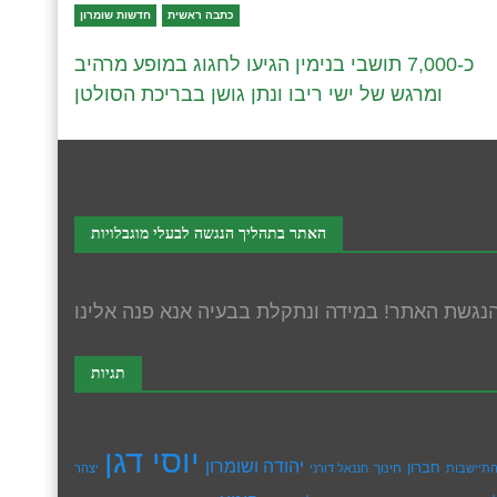
כתבה ראשית
חדשות שומרון
כ-7,000 תושבי בנימין הגיעו לחגוג במופע מרהיב
ומרגש של ישי ריבו ונתן גושן בבריכת הסולטן
האתר בתהליך הנגשה לבעלי מוגבלויות
תגיות
יוסי דגן
יהודה ושומרון
חברון
חינוך
תיישבות
חננאל דורני
יצהר