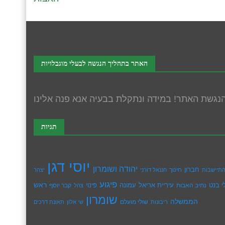
האתר בתהליך הנגשה לבעלי מוגבלויות
תגיות
יוסי דגן
יהודה ושומרון
חברון
חינוך
תיישבות
חננאל דורני
יצהר
פיגוע
ראש
עיריית אריאל
י בנט
נתיב האבות
עמונה
פינוי
קבר יוסף
צהל
שומרון
הממשלה
שולי מועלם
ריבונות
שי אלון
תאונת דרכים