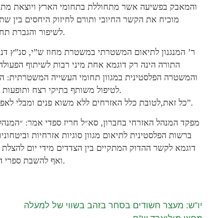
והמאבק בפשיעה אשר מתחוללת בתחומי הארץ ויוצאת מתחומ
מוכיח את הקשר החיובי ותורם לחיזוק היחסים בין ש
לשיפור והגברת תחושת הביטחון של האזרחים.
ר’ המנגנון לתיאום המשטרתי במשטרת מחוז ש”י, סנ”ץ דנ
התורה הינה רק דוגמא אחת מיני רבות לשיתוף הפעול
והמשטרה הפלסטינית במגוון תחומי העשייה המשטרתית: השב
לטיפול משותף בתיקי רצח ותופעות פשיעה בתחום הסמים ועוד.
כל זאת,לטובת כלל האזרחים ללא משוא פנים ומבלי לאפשר “ערי מקלט” לעבריינים”.
מפקד המנהל האזרחי בחברון, סא״ל חריז ספדי אמר: ״המנהל 
ברשות הפלסטינית לתיאום מגוון סוגיות אזרחיות וביטחוני
דוגמא לקשר ההדוק המתקיים בין הצדדים מידי יום להצלת חי
ואף להשבת ספרי התורה היקרים לעם היהודי״.
יו”ש: מעצר חשודים בסחר בזהב בשווי של למעלה