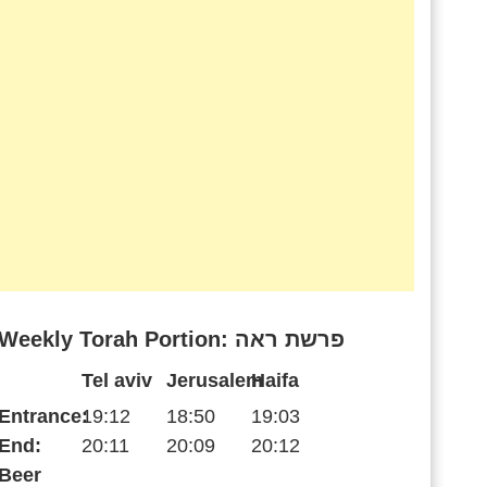
Weekly Torah Portion: פרשת ראה
Tel aviv
Jerusalem
Haifa
Entrance:
19:12
18:50
19:03
End:
20:11
20:09
20:12
Beer