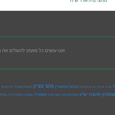
מחצי מיליארד ש”ח
אנו עושים כל מאמץ להשלים את הנגשת האתר! במידה ונתקלת בבעיה אנא פנה אלינו!
גוש עציון
ל
בצלאל סמוטריץ
הר חברון
בנייה
בנימין
בנימין נתניהו
המנהל האזרחי
ה
ומרון
מועצת יש''ע
משטרה
נפתל
מעלה אדומים
משה סוויל
משטרת ישראל
נדל''ן