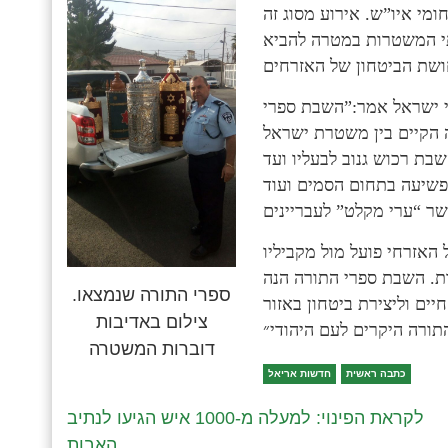
י איו”ש. אירוע מסוג זה
תי המשטרות במטרה להביא
י ישראל אמר:”השבת ספרי
ה הקיים בין משטרת ישראל
ת רכוש גנוב לבעליו ועד
האזרחי פועל מול מקביליו
ות. השבת ספרי התורה הנה
ספרי התורה שנמצאו.
ים וליצירת ביטחון באזור
צילום באדיבות
דוברות המשטרה
כתבה ראשית
חדשות אריאל
לקראת הפינוי: למעלה מ-1000 איש הגיעו לנתיב
האבות