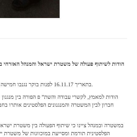
בתאריך 16.11.17 לפנות בוקר נגנבו חמישה ספרי תורה מבית כנסת “בית דוד” ברח’ ביכורי ציון ביפו.
הודות למאמץ, לקשרי עבודה והשת” פ הפורה בין מנגנון
חברון לבין המשטרה והמנגנונים הפלסטינים אותרו בחברו
במשטרה ובמנהל ציינו כי שיתוף הפעולה בין משטרת ישרא
הפלסטינית תורמת ומסייעת במוכוונות של משטרת 