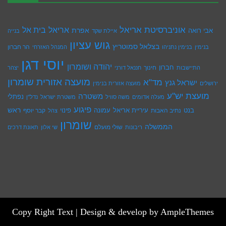
אוניברסיטת אריאל
בית אל
אריאל
אפרת
אבי רואה
איילת שקד
בנייה
גוש עציון
בצלאל סמוטריץ
הר חברון
בנימין
בנימין נתניהו
המנהל האזרחי
יוסי דגן
יהודה ושומרון
חברון
חינוך
התיישבות
חננאל דורני
יצהר
מועצה אזורית שומרון
מד"א
ישראל גנץ
ירושלים
מועצה אזורית בנימין
מועצת יש''ע
משטרה
נפתלי
מעלה אדומים
משה סוויל
משטרת ישראל
נדל''ן
פיגוע
ראש
עיריית אריאל
בנט
נתיב האבות
עמונה
פינוי
קבר יוסף
צהל
שומרון
הממשלה
שולי מועלם
ריבונות
שי אלון
תאונת דרכים
Copy Right Text |
Design & develop by AmpleThemes