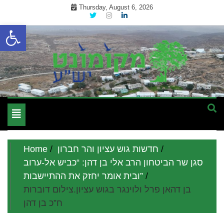
Skip
Thursday, August 6, 2026
to
Open toolbar
content
מקומון אינטרנטי לתושבי השומרון בנימין גוש עציון והר חברון
מקומונט הישובים ביו"ש
Toggle
navigation
חדשות גוש עציון והר חברון
Home
סגן שר הביטחון הרב אלי בן דהן: “כביש אל-ערוב
ובית אומר יחזק את ההתיישבות”
בן דהאן פרל ולוינגר בגוש עציון.צילום דוברות
ח”כ בן דהן