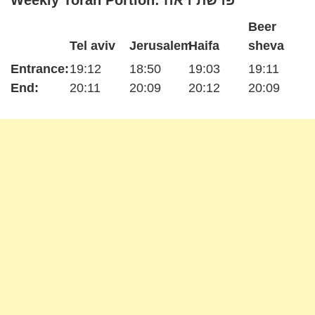
Weekly Torah Portion: פרשת ראה
Beer
Tel aviv
Jerusalem
Haifa
sheva
Entrance:
19:12
18:50
19:03
19:11
End:
20:11
20:09
20:12
20:09