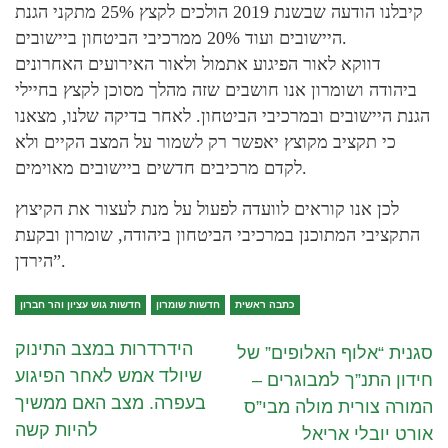
קיבלנו הודעה שבשנת 2019 הולכים לקצץ 25% מתקני הגנת
היישובים ועוד 20% ממרכיבי הביטחון ביישובים.
דווקא לאור הפיגוע אתמול ולאור האירועים האחרונים
ביהודה ושומרון אנו חושבים שזה מהלך מסוכן לקצץ בחיילי
הגנת היישובים ובמרכיבי הביטחון. לאחר בדיקה שלנו, מצאנו
כי תקציב מקוצץ יאפשר רק לשמור על המצב הקיים ולא
לקדם מרכיבים חדשים ביישובים מאוימים.
לכן אנו קוראים לוועדה לפעול על מנת לעצור את הקיצוץ
התקציבי המתוכנן במרכיבי הביטחון ביהודה, שומרון ובקעת
הירדן”.
כתבה ראשית
חדשות שומרון
חדשות גוש עציון והר חברון
הידרדרות במצב התינוק
סגנית “אלוף האלופים” של
שיולד אמש לאחר הפיגוע
חידון התנ”ך למבוגרים –
בעפרה. מצב האם ממשיך
המורה צורית מולה מבי”ס
להיות קשה
אורט יובלי אריאל