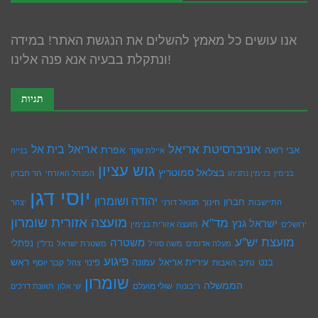
אנו עושים כל מאמץ להשלים את הנגשת האתר! במידה
ונתקלת בבעיה אנא פנה אלינו!
תגיות
אוניברסיטת אריאל
בית אל
אריאל
אפרת
אבי רואה
איילת שקד
בנייה
גוש עציון
בצלאל סמוטריץ
הר חברון
בנימין
בנימין נתניהו
המנהל האזרחי
יוסי דגן
יהודה ושומרון
חברון
חינוך
התיישבות
חננאל דורני
יצהר
מועצה אזורית שומרון
מד"א
ישראל גנץ
ירושלים
מועצה אזורית בנימין
מועצת יש''ע
משטרה
נפתלי
מעלה אדומים
משה סוויל
משטרת ישראל
נדל''ן
פיגוע
ראש
עיריית אריאל
בנט
נתיב האבות
עמונה
פינוי
קבר יוסף
צהל
שומרון
הממשלה
שולי מועלם
ריבונות
שי אלון
תאונת דרכים