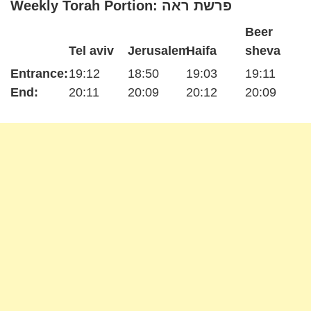
Weekly Torah Portion: פרשת ראה
Beer
Tel aviv
Jerusalem
Haifa
sheva
Entrance:
19:12
18:50
19:03
19:11
End:
20:11
20:09
20:12
20:09