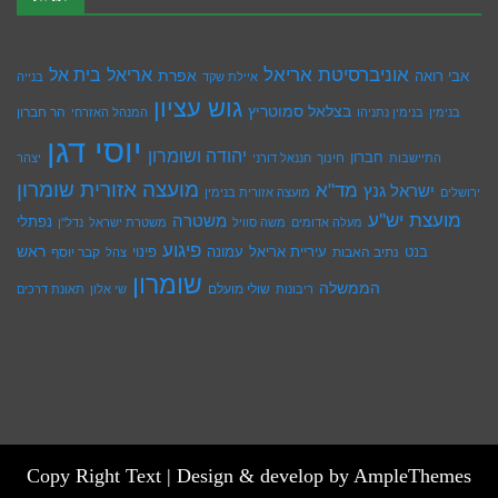
אוניברסיטת אריאל
בית אל
אריאל
אפרת
אבי רואה
איילת שקד
בנייה
גוש עציון
בצלאל סמוטריץ
הר חברון
בנימין
בנימין נתניהו
המנהל האזרחי
יוסי דגן
יהודה ושומרון
חברון
חינוך
התיישבות
חננאל דורני
יצהר
מועצה אזורית שומרון
מד"א
ישראל גנץ
ירושלים
מועצה אזורית בנימין
מועצת יש''ע
משטרה
נפתלי
מעלה אדומים
משה סוויל
משטרת ישראל
נדל''ן
פיגוע
ראש
עיריית אריאל
בנט
נתיב האבות
עמונה
פינוי
קבר יוסף
צהל
שומרון
הממשלה
שולי מועלם
ריבונות
שי אלון
תאונת דרכים
Copy Right Text |
Design & develop by AmpleThemes