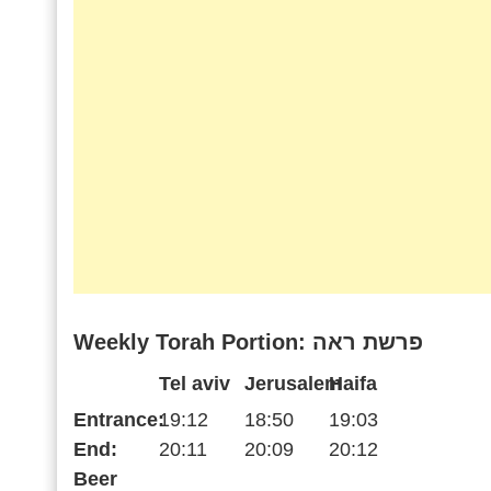
Weekly Torah Portion: פרשת ראה
Tel aviv
Jerusalem
Haifa
Entrance:
19:12
18:50
19:03
End:
20:11
20:09
20:12
Beer