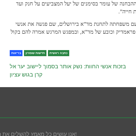
בחנה של עומר בסימנים של יעל המצביעים על חנק ועד
 חייה”.
עם משפחתה לתחנת מד”א בירושלים, שם פגשה את אנשי
ט פראמדיק וכובע של מד”א, ובמפגש המרגש אמרה להם בקול
כתבה ראשית
חדשות שומרון
בריאות
בזכות אנשי החוות: נשק אותר בסמוך ליישוב יער אל
קרן בגוש עציון
אנו עושים כל מאמץ להשלים את הנגשת האתר! במידה ונתקלת בבעיה אנא פנה אלינו!