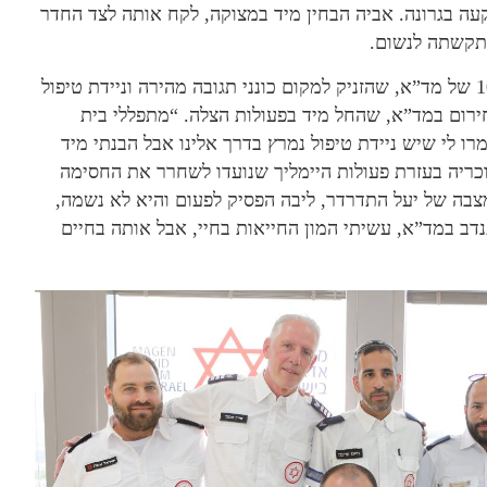
ה בגרונה. אביה הבחין מיד במצוקה, לקח אותה לצד החדר
התקשתה לנשום.
בעקבות האירוע, המתפללים התקשרו למוקד החירום 101 של מד”א, שהזניק למקום כונני תגובה מהירה וניידת טיפול
חירום במד”א, שהחל מיד בפעולות הצלה. “מתפללי בית
ו לי שיש ניידת טיפול נמרץ בדרך אלינו אבל הבנתי מיד
כריה בעזרת פעולות היימליך שנועדו לשחרר את החסימה
צבה של יעל התדרדר, ליבה הפסיק לפעום והיא לא נשמה,
פעולות החייאה. אני כבר 45 שנים מתנדב במד”א, עשיתי המון החייאות בחיי, אבל אותה בחיים