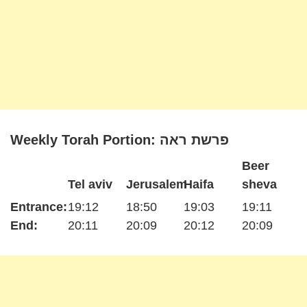
Weekly Torah Portion: פרשת ראה
Beer
Tel aviv
Jerusalem
Haifa
sheva
Entrance:
19:12
18:50
19:03
19:11
End:
20:11
20:09
20:12
20:09