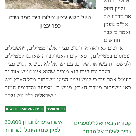
טיולים בגוש
עציון חיזק
את דבריו של
טיול בגוש עציון.צילום בית ספר שדה
אל”מ גופמן
כפר עציון
ואמר כי כבר
חודשים
ארוכים לא ראה אזור גוש עציון אלפי מטיילים, “השבילים
עמוסים במטיילים, הפארקים והאטרקציות שארגנו למטיילים
ולמשפחות עשו את שלהם, עם ישראל לא נטש את גוש עציון
בעבר וגם היום הוא מוכיח שהוא אינו נוטש אזור זה”
רוזנטל אמר עוד כי לגוש עציון הגיעו משפחות מכל הארץ “יש
כאן משפחות ממרכז הארץ, מגוש דן, מצפונה ומדרומה חגיגה
ישראלית בלב גוש עציון”
תיירות ונופש
חדשות גוש עציון והר חברון
30,000 איש הגיעו לחברון
קטורזה באריאל:”לפעמים
לציון שנת היובל לשחרור
צריך לעלות על הבמה