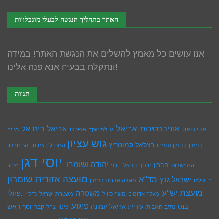
האתר בתהליך הנגשה לבעלי מוגבלויות
אנו עושים כל מאמץ להשלים את הנגשת האתר! במידה
ונתקלת בבעיה אנא פנה אלינו!
תגיות
אוניברסיטת אריאל
בית אל
אריאל
אפרת
אבי רואה
איילת שקד
בנייה
גוש עציון
בצלאל סמוטריץ
הר חברון
בנימין
בנימין נתניהו
המנהל האזרחי
יוסי דגן
יהודה ושומרון
חברון
חינוך
התיישבות
חננאל דורני
יצהר
מועצה אזורית שומרון
מד"א
ישראל גנץ
ירושלים
מועצה אזורית בנימין
מועצת יש''ע
משטרה
נפתלי
מעלה אדומים
משה סוויל
משטרת ישראל
נדל''ן
פיגוע
ראש
עיריית אריאל
בנט
נתיב האבות
עמונה
פינוי
קבר יוסף
צהל