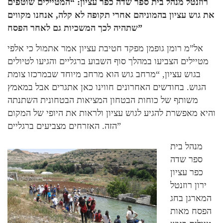
רוזנטל מנהל בית ספר שדה כפר עציון: “המטיילים שוטפים
את גוש עציון בהמוניהם אחרי תקופה לא קלה, אנחנו מקווים
שתהיה לכך המשכיות גם לאחר הפסח”
אל”מ רומן גופמן מפקד חטיבת עציון אמר אתמול כי אלפי
מטיילים הצביעו במהלך סוף השבוע ברגליים והגיעו לטיולים
בגוש עציון, “מרחב גוש הוא מרחב מיוחד שבמרכזו צומת
הגוש. בחודשים האחרונים חווינו כאן אתגרים אבל במאמץ
משותף של כוחות הבטחון המציאות הבטחונית השתנתה
והיא מאפשרת להגיע לגוש עציון ולראות את היופי של המקום
הזה. האזרחים מצביעים ברגליים”
מנהל בית
ספר שדה
כפר עציון
ירון רוזנטל
המארגן בחג
הפסח מאות