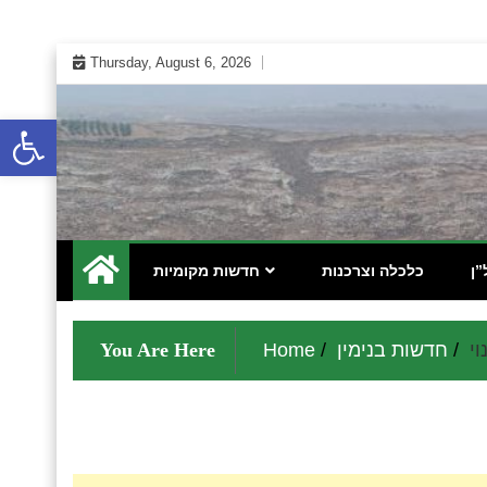
Skip
Thursday, August 6, 2026
to
content
Open toolbar
 אינטרנטי לתושבי השומרון בנימין גוש עציון והר חברון
מקומונט הישובים ביו"ש
”ן
כלכלה וצרכנות
חדשות מקומיות
חדשות בנימין
Home
You Are Here