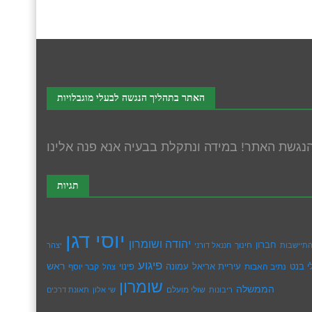
האתר בתהליך הנגשה לבעלי מוגבלויות
תגיות
יוסי דגן
יהודה ושומרון
חברון
חינוך
תיישבות
חננאל דורני
יצהר
פיגוע
ראש
עיריית אריאל
י בנט
נתיב האבות
עמונה
פינוי
קבר יוסף
צהל
שומרון
הממשלה
שולי מועלם
ריבונות
שי אלון
תאונת דרכים