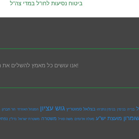
ביטוח נסיעות לחו”ל במדי צה”ל
אנו עושים כל מאמץ להשלים את הנגשת האתר! במידה ונתקלת בבעיה אנא פנה אלינו!
גוש עציון
ל
בצלאל סמוטריץ
הר חברון
בנייה
בנימין
בנימין נתניהו
המנהל האזרחי
ה
ומרון
מועצת יש''ע
משטרה
נפתל
מעלה אדומים
משה סוויל
משטרת ישראל
נדל''ן