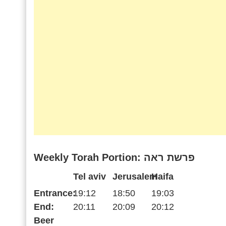
Weekly Torah Portion: פרשת ראה
Tel aviv
Jerusalem
Haifa
Entrance:
19:12
18:50
19:03
End:
20:11
20:09
20:12
Beer