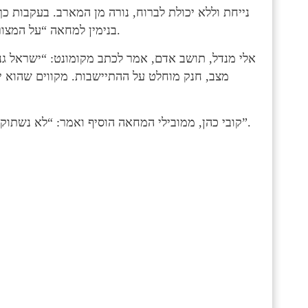
נייחת וללא יכולת לברוח, נורה מן המארב. בעקבות כך
בנימין למחאה “על המצור בו הם חיים בכבישי המועצה ליד הישוב אדם”, כך לדבריהם.
אלי מנדל, תושב אדם, אמר לכתב מקומונט: “ישראל גנץ
מצב, חנק מוחלט על ההתיישבות. מקווים שהוא 
קובי כהן, ממובילי המחאה הוסיף ואמר: “לא נשתוק ולא נרפה עד שיבינו שהדם שלנו לא הפקר. הגיע הזמן לשינוי”.