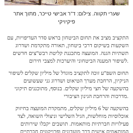
שערי תקווה. צילום: ד”ר אבישי טייכר, מתוך אתר
פיקיויקי
התקציב מציב את תחום הביטחון בראש סדר העדיפויות, עם
השקעות בשיקום דרכי ביטחון, תאורה מתקדמת ושדרוג
תשתיות הגנה. המועצה מתכננת קליטת רבש”צים חדשים
לשיפור המענה הביטחוני והיערכות למצבי חירום.
תחום השפ”ע זוכה לתקציב מוגדל של מיליון שקלים לשיפור
הניקיון, הרחבת מערך הטיאוט ושדרוג גני שעשועים
בהשקעה של חצי מיליון שקלים. בנוסף, מתוכננים תיקוני
מדרכות והרחבת הגינון הציבורי.
בהשקעה של 6 מיליון שקלים, מתמקדת המועצה בחיזוק
אוכלוסיות מוחלשות, הגיל השלישי וניצולי השואה, לצד
פעילויות חברתיות מותאמות. תושבים יקבלו שירותים
המותאמים אישית דרך מועדונים ופרויקטים חברתיים