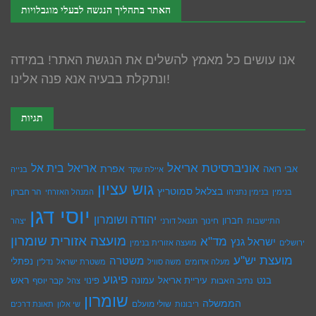
האתר בתהליך הנגשה לבעלי מוגבלויות
אנו עושים כל מאמץ להשלים את הנגשת האתר! במידה
ונתקלת בבעיה אנא פנה אלינו!
תגיות
אוניברסיטת אריאל
בית אל
אריאל
אפרת
אבי רואה
איילת שקד
בנייה
גוש עציון
בצלאל סמוטריץ
הר חברון
בנימין
בנימין נתניהו
המנהל האזרחי
יוסי דגן
יהודה ושומרון
חברון
חינוך
התיישבות
חננאל דורני
יצהר
מועצה אזורית שומרון
מד"א
ישראל גנץ
ירושלים
מועצה אזורית בנימין
מועצת יש''ע
משטרה
נפתלי
מעלה אדומים
משה סוויל
משטרת ישראל
נדל''ן
פיגוע
ראש
עיריית אריאל
בנט
נתיב האבות
עמונה
פינוי
קבר יוסף
צהל
שומרון
הממשלה
שולי מועלם
ריבונות
שי אלון
תאונת דרכים