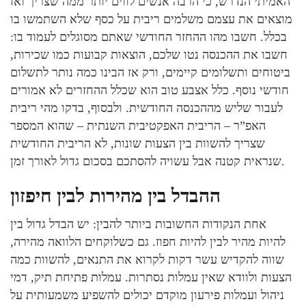
האמיתי הנדרש, כי הרבה אנשים לווים יותר ממה שצריך ואז
מוצאים את עצמם משלמים ריבית על כסף שלא השתמשו בו
בכלל. חשבו מהו ההחזר החודשי שאתם מסוגלים לעמוד בו:
חשבו את ההכנסה נטו שלכם, הוצאות קבועות כמו שכירות,
ביטוחים ותשלומים קיימים, ורק אז הבינו כמה נותר לתשלום
חודשי נוסף. כלל אצבע טוב הוא שכלל ההחזרים לא אמורים
לעבור שליש מההכנסה החודשית. ולבסוף, בדקו מהי ריבית
האפ”ר – הריבית האפקטיבית השנתית – שהוא המספר
שצריך להשוות בין הצעות שונות, לא הריבית החודשית
שנראית קטנה אבל עשויה להסתכם בסכום גדול לאורך זמן.
ההבדל בין מהירות לבין חיפזון
אחת הנקודות החשובות ביותר להבין: יש הבדל גדול בין
להיות מהיר לבין להיות חפוז. גם כשלוקחים הלוואה מהירה,
שווה להקדיש עשר דקות לקרוא את התנאים, להשוות כמה
הצעות ולוודא שאין עמלות נסתרות. עמלות פתיחת תיק, דמי
ניהול ועמלות פירעון מוקדם יכולים להשפיע משמעותית על