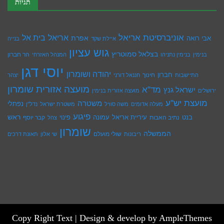
תגיות
אוניברסיטת אריאל
בית אל
אריאל
אפרת
אבי רואה
איילת שקד
בנייה
גוש עציון
בצלאל סמוטריץ
הר חברון
בנימין
בנימין נתניהו
המנהל האזרחי
יוסי דגן
יהודה ושומרון
חברון
חינוך
התיישבות
חננאל דורני
יצהר
מועצה אזורית שומרון
מד"א
ישראל גנץ
ירושלים
מועצה אזורית בנימין
מועצת יש''ע
משטרה
נפתלי
מעלה אדומים
משה סוויל
משטרת ישראל
נדל''ן
פיגוע
ראש
עיריית אריאל
בנט
נתיב האבות
עמונה
פינוי
קבר יוסף
צהל
שומרון
הממשלה
שולי מועלם
ריבונות
שי אלון
תאונת דרכים
Copy Right Text |
Design & develop by AmpleThemes