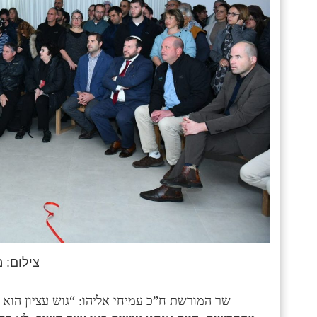
צילום: 
שר המורשת ח”כ עמיחי אליהו: “גוש עציון הוא