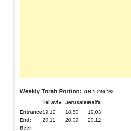
Weekly Torah Portion: פרשת ראה
Tel aviv
Jerusalem
Haifa
Entrance:
19:12
18:50
19:03
End:
20:11
20:09
20:12
Beer