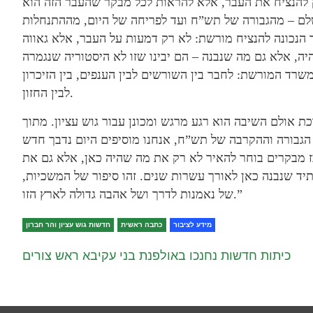
 להנציח את העבר, אלא להראות לכל מבקר שהעבר הזה הוא
לם – מהגבורה של תש”ח ועד לפריחה של היום, מההתנחלות
ך הנכונה להנציח מורשת: לא רק דמעות על העבר, אלא גאווה
יה, אלא גם מה שנבנה – הם יבינו שזו לא היסטוריה שנגמרה
רד המורשת: לחבר בין השורשים לבין הענפים, בין הזיכרון
לבין החזון.
וכת אולם השיבה הוא רגע מרגש ומכונן עבור גוש עציון. מתוך
 הגבורה וההקרבה של תש”ח, אנחנו מוסיפים היום נדבך חדש
ז מבקרים בוחר להאיר לא רק את מה שהיה כאן, אלא גם את
יד שנבנה כאן לאורך עשרות שנים. זהו סיפור של המשכיות,
של נאמנות לדרך ושל אהבה גדולה לארץ הזו.”
מידע לציבור
כתבה ראשית
חדשות גוש עציון והר חברון
כיתות חדשות נחנכו באולפנת בני עקיבא ראש צורים