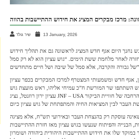
נה: מרכז מבקרים המציג את חידוש ההתיישבות בהווה
13 January, 2026
שיר גולד
גש נחנך היום אגף חדש המציג לראשונה גם את תהליך חידוש
החזרה לאחר מלחמת ששת הימים. “גוש עציון הוא לא רק סמל
של שיבה ושל חיים מתחדשים”.
ון, אגף חדש ומשמעותי המצטרף למרכז המבקרים בכפר עציון
ש השתתפו שר המורשת ח”כ עמיחי אליהו, ראש מועצת גוש
עציון ירון רוזנטל, נציג JNF – USA יואל רוזבי ובני כפר עציון. פתיחת האגף מסמנת הרחבה של חוויית הביקור
ינה עוסקת רק בהנצחת העבר ובאירועי תש”ח, אלא מציגה
, הבנייה והפיתוח שנעשו בגוש עציון מאז חזרת ההתיישבות
במוקד שלו את חידוש ההתיישבות היהודית ביהודה ושומרון