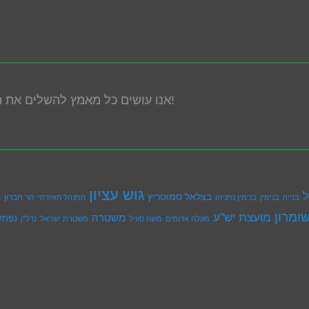
אנו עושים כל מאמץ להשלים את הנגשת האתר! במידה ונתקלת בבעיה אנא פנה אלינו!
גוש עציון
ל
בצלאל סמוטריץ
הר חברון
בנייה
בנימין
בנימין נתניהו
המנהל האזרחי
ה
ומרון
מועצת יש''ע
משטרה
נפתל
מעלה אדומים
משה סוויל
משטרת ישראל
נדל''ן