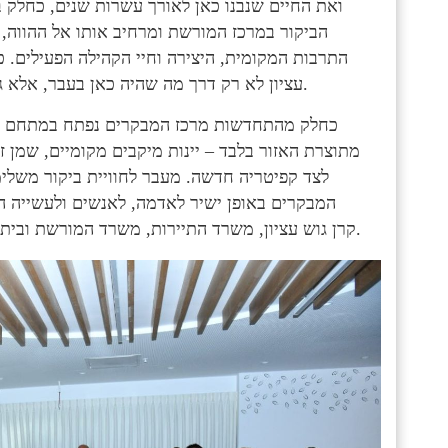
ואת החיים שנבנו כאן לאורך עשרות שנים, כחלק 
הביקור במרכז המורשת ומרחיב אותו אל ההווה, 
התרבות המקומית, היצירה וחיי הקהילה הפעילים. 
עציון לא רק דרך מה שהיה כאן בעבר, אלא גם דרך מה שנבנה בפועל ומה שממשיך להתפתח כאן מדי יום.
כחלק מהתחדשות מרכז המבקרים נפתח במתחם גם מ
מתוצרת האזור בלבד – יינות מיקבים מקומיים, שמן ז
לצד קפיטריה חדשה. מעבר לחוויית ביקור משלי
המבקרים באופן ישיר לאדמה, לאנשים ולעשייה ה
המועצה האזורית גוש עציון, JNF USA, קרן גוש עציון, משרד התיירות, משרד המורשת ובית ספר שדה כפר עציון.