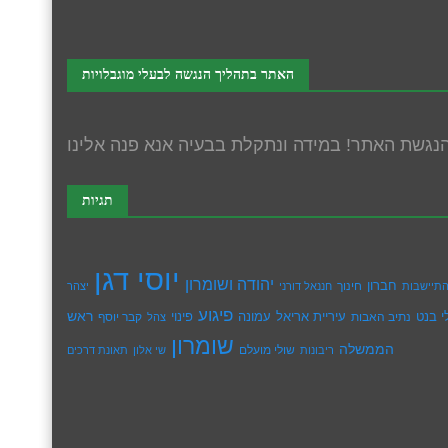
האתר בתהליך הנגשה לבעלי מוגבלויות
תגיות
יוסי דגן
יהודה ושומרון
חברון
חינוך
תיישבות
חננאל דורני
יצהר
פיגוע
ראש
עיריית אריאל
י בנט
נתיב האבות
עמונה
פינוי
קבר יוסף
צהל
שומרון
הממשלה
שולי מועלם
ריבונות
שי אלון
תאונת דרכים