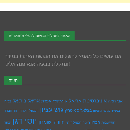
האתר בתהליך הנגשה לבעלי מוגבלויות
אנו עושים כל מאמץ להשלים את הנגשת האתר! במידה
ונתקלת בבעיה אנא פנה אלינו!
תגיות
אוניברסיטת אריאל
בית אל
אריאל
אפרת
אבי רואה
איילת שקד
בנייה
גוש עציון
בצלאל סמוטריץ
הר חברון
בנימין
בנימין נתניהו
המנהל האזרחי
יוסי דגן
יהודה ושומרון
חברון
חינוך
התיישבות
חננאל דורני
יצהר