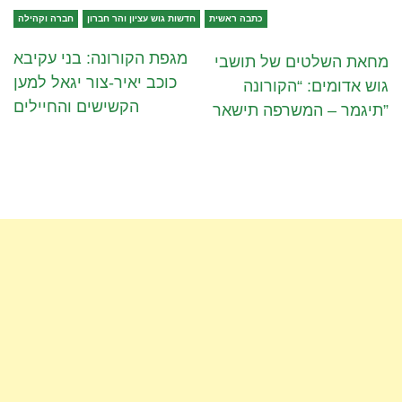
כתבה ראשית
חדשות גוש עציון והר חברון
חברה וקהילה
מגפת הקורונה: בני עקיבא
מחאת השלטים של תושבי
כוכב יאיר-צור יגאל למען
גוש אדומים: “הקורונה
הקשישים והחיילים
תיגמר – המשרפה תישאר”