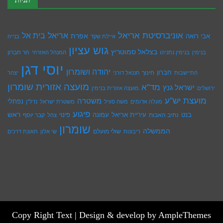
תגיות
אוניברסיטת אריאל
בית אל
אריאל
אפרת
אבי רואה
איילת שקד
בנייה
גוש עציון
בצלאל סמוטריץ
הר חברון
בנימין
בנימין נתניהו
המנהל האזרחי
יוסי דגן
יהודה ושומרון
חברון
חינוך
התיישבות
חננאל דורני
יצהר
מועצה אזורית שומרון
מד"א
ישראל גנץ
ירושלים
מועצה אזורית בנימין
מועצת יש''ע
משטרה
נפתלי
מעלה אדומים
משה סוויל
משטרת ישראל
נדל''ן
פיגוע
ראש
עיריית אריאל
בנט
נתיב האבות
עמונה
פינוי
קבר יוסף
צהל
שומרון
הממשלה
שולי מועלם
ריבונות
שי אלון
תאונת דרכים
Copy Right Text |
Design & develop by AmpleThemes