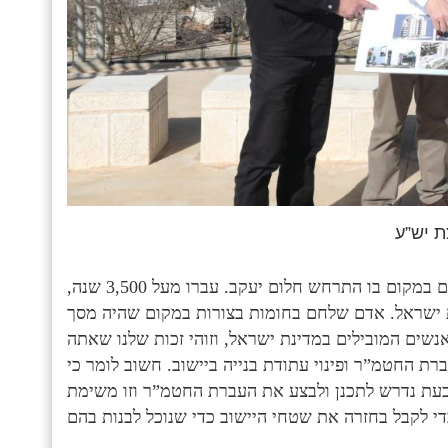
ת יש”ע
ראש המועצה המקומית בית אל שי אלון אמר: “אנחנו דורכים במקום בו התרחש חלום יעקב. עברו מעל 3,500 שנה,
נת ישראל. אדם שלחם בחומות בצורות במקום שהיה מסך
נשים המובילים במדינת ישראל, וזוהי זכות שלנו שאתה
ת החטמ”ר ופינוי עתודת בנייה ביישוב. חשוב לומר כי
כעת נדרש לתכנן ולבצע את העברת החטמ”ר וזו משימת