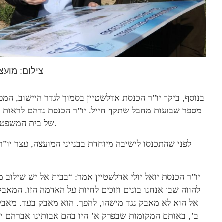
צילום: מועצ
בנוסף, ביקר יו”ר הכנסת אדלשטיין בסמוך לגדר היישוב, המפ
מספר שבועות מחבל שתקף חייל. יו”ר הכנסת נדהם לראות 
של בית המשפט, אשר קבע כי יש להשאיר חור בגדר, דרכו נכנס המחבל.
לפני שהתכנסו לישיבה מיוחדת בבנייני המועצה, עצר יו
יו”ר הכנסת יואל יולי אדלשטיין אמר: “בבית אל יש שילוב 
אל הוא לא מאבק נגד מישהו, להפך. הוא מאבק בעד. מאבק 
ב’, באותם המקומות שבפרק א’ היו בהם אבותינו אברהם י