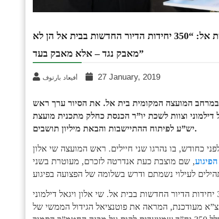
יו”ר הכנסת אדלשטיין בסיור עם ראשי מועצת יש”ע בבית אל: “350 יחידות הדיור החדשות בבית אל הן לא
מאבק נגד – אלא מאבק בעד”
27 January, 2019
أفيعاد بارتوف
’) במרחב המועצה המקומית בית אל. את הסיור ערך ראש
דילמוני וצוות לשכת יו”ר הכנסת כחלק מתכנית מועצת
יש”ע לפיתוח ההתיישבות והבאת מיליון תושבים.
י כחודש, בו נהרגו שני חיילים. ראש המועצה שי אלון
הפיגוע
, שם מוצבת כעת אנדרטה לזכרם, מעוטרת בשני
לאחר מכן, המשיך הסיור למתחם בו מתוכננים לקום 300 יחידות הדיור החדשות בבית אל. שי אלון ויגאל דילמוני
 תצ”א מעודכנת, המראה את פוטנציאל הגידול הממשי של