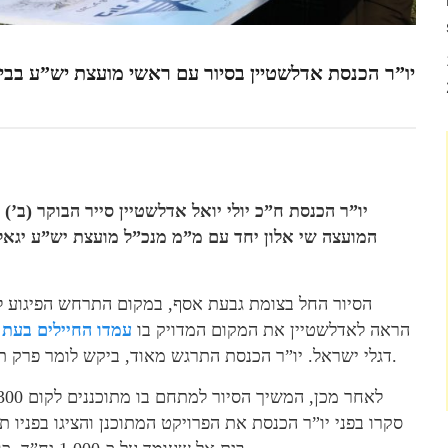
יו”ר הכנסת ח”כ יולי יואל אדלשטיין סייר הבוקר (ב
המועצה שי אלון יחד עם מ”מ מנכ”ל מועצת יש”ע יגאל 
הסיור החל בצומת גבעת אסף, במקום התרחש הפיגוע לפנ
הראה לאדלשטיין את המקום המדויק בו
עמדו החיילים בעת 
דגלי ישראל. יו”ר הכנסת התרגש מאוד, ביקש לומר פרק תהילים לעילוי נשמתם ודרש בשלומה של הפצועה בפיגוע.
סקרו בפני יו”ר הכנסת את הפרויקט המתוכנן והציגו בפניו