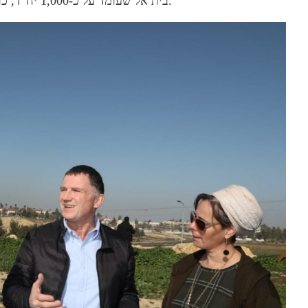
בית אל שעומד על כ-1,000 יח”ד, כולל 350 יח”ד שמיועדות לקום על מבנה החטמ”ר הסמוך.