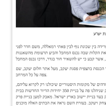
ת יש”ע
רידה בין שכונת נוף לבין פאתי רמאללה, משם חדר לפני
את הקלות שבה נכנס המחבל והביע תרעומת מהשאננות
”ר הכנסת בתצפית פסגת יעקב, מעל אתר חלום יעקב, שם
צפה על כל המרחב.
מדהים של מקומות היסטוריים שיכולנו רק לקרוא עליהם,
להווה שבו אנחנו בונים וזוכים לחיות על האדמה הזו. המאבק שניהלנו פה על בניית 350 יחידות הדיור החדשות בבית
בעד בניית יישוב בארץ ישראל. מאבק למען בניית פרק
צחק ויעקב. בעזרת השם נראה את הבתים האלה מוכנים