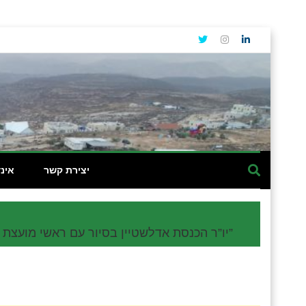
יצירת קשר
אינ
יו”ר הכנסת אדלשטיין בסיור עם ראשי מועצת יש”ע בבית אל: “350 יחידות הדיור החדשות בבית אל הן לא מאבק נגד – אלא מאבק בעד”