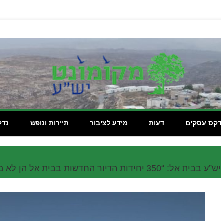
מקומון
דקס עסקים
דעות
מידע לציבור
תיירות ונופש
נדל