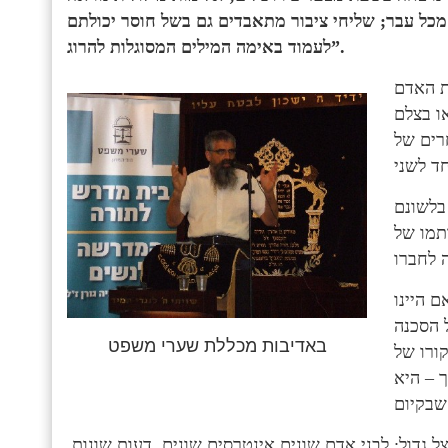
כל עבר; שליחי ציבור מתאבדים גם בשל חוסר יכולתם
”.
לעמוד באימה המילים המסוגלות להרוג
ת האדם
ו בצלם
חרים של
 בלשונם
תמו של
ם היינו
 הסכנה
באדיבות מכללת שערי משפט
ורו של
 – היא
 גדול: לבני אדם שונים אינטרסים שונים, דעות שונות,