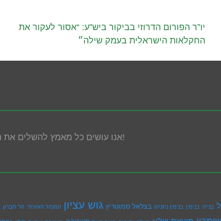
ארגון חוננו 
יו”ר הפורום הדרוזי בביקור ביש”ע: “אסור לעקור את
החקלאות הישראלית בעמק שילה״
אנו עושים כל מאמץ להשלים את הנגשת האתר! במידה ונתקלת בבעיה אנא פנה אלינו!
גוש עציון
ל
בצלאל סמוטריץ
הר חברון
בנייה
בנימין
בנימין נתניהו
המנהל האזרחי
ה
ומרון