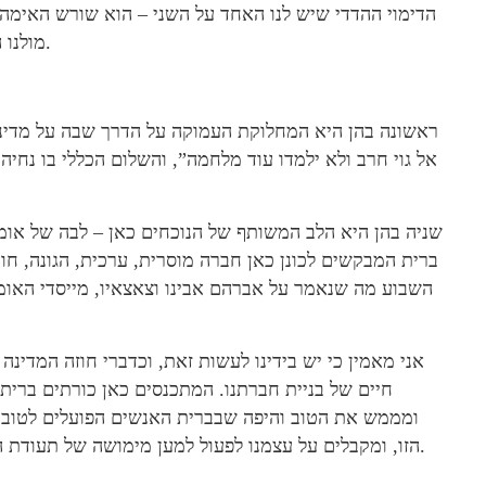
הדימוי ההדדי שיש לנו האחד על השני – הוא שורש האימה. 
מולנו הוא איש רכות, לא נאלץ עוד להיות ילדים פוחדים ממקל.
ראשונה בהן היא המחלוקת העמוקה על הדרך שבה על מדינת 
אל גוי חרב ולא ילמדו עוד מלחמה”, והשלום הכללי בו נחיה
שניה בהן היא הלב המשותף של הנוכחים כאן – לבה של אומה
ברית המבקשים לכונן כאן חברה מוסרית, ערכית, הגונה, ח
השבוע מה שנאמר על אברהם אבינו וצאצאיו, מייסדי האומ
אני מאמין כי יש בידינו לעשות זאת, וכדברי חוזה המדינה
חיים של בניית חברתנו. המתכנסים כאן כורתים ברית ל
ומממש את הטוב והיפה שבברית האנשים הפועלים לטוב. 
הזו, ומקבלים על עצמנו לפעול למען מימושה של תעודת הזהות הזו, שהיא משמעותה האמיתית של מדינת ישראל.