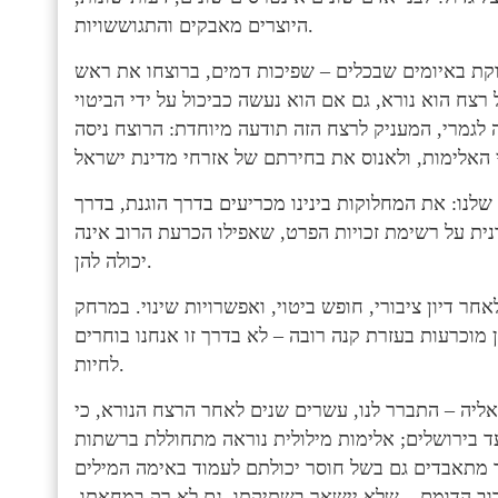
היוצרים מאבקים והתגוששויות.
לוקת באיומים שבכלים – שפיכות דמים, ברוצחו את ראש
צח הוא נורא, גם אם הוא נעשה כביכול על ידי הביטוי
 לגמרי, המעניק לרצח הזה תודעה מיוחדת: הרוצח ניסה
נו: את המחלוקות בינינו מכריעים בדרך הוגנת, בדרך
ית על רשימת זכויות הפרט, שאפילו הכרעת הרוב אינה
יכולה להן.
חר דיון ציבורי, חופש ביטוי, ואפשרויות שינוי. במרחק
ן מוכרעות בעזרת קנה רובה – לא בדרך זו אנחנו בוחרים
לחיות.
ליה – התברר לנו, עשרים שנים לאחר הרצח הנורא, כי
 בירושלים; אלימות מילולית נוראה מתחוללת ברשתות
ר מתאבדים גם בשל חוסר יכולתם לעמוד באימה המילים
רוב הדומם – שלא יישאר בשתיקתו. גם לא רק במחאתו.