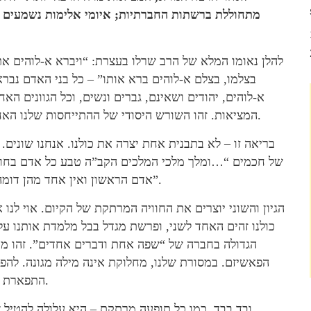
מתחוללת ברשתות החברתיות; איומי אלימות נשמעים מ
להלן נאומו המלא של הרב שרלו בעצרת: “ויברא א-לוהים א
בצלמו, בצלם א-לוהים ברא אותו” – כל בני האדם נברא
א-לוהים, יהודים ושאינם, גברים ונשים, וכל הגוונים הא
המציאות. זהו השורש היסודי של ההתייחסות שלנו האחד לשני.
בריאה זו – לא בתבנית אחת יצרה את כולנו. אנחנו שונים.
של חכמים “…ומלך מלכי המלכים הקב”ה טבע כל אדם בחו
אדם הראשון ואין אחד מהן דומה לחברו”.
הגיון והשוני יוצרים את החוויה המרתקת של הקיום. אוי לנו א
כולנו זהים האחד לשני, ופרשת מגדל בבל מלמדת אותנו על
הגדולה בחברה של “שפה אחת ודברים אחדים”. זהו מק
הפאשיזם. במסורת שלנו, מחלוקת אינה מילה מגונה. להפך
התפארת שבקיום.
ובד בבד, כמו כל תופעה מרתקת – היא עלולה להטיל צל