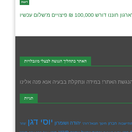
דעות
דורש 100,000 ₪ פיצויים מ’שלום עכשיו’
האתר בתהליך הנגשה לבעלי מוגבלויות
תגיות
יוסי דגן
יהודה ושומרון
חברון
חינוך
תיישבות
חננאל דורני
יצהר