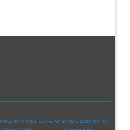
אוניברסיטת אריאל
בית א
אריאל
אפרת
אבי רואה
איילת שקד
מועצה אזורית ש