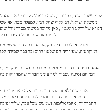
לפני עשרים שנה, בכיכר זו, ניסה בן עוולה להכריע את המח
ממשלת ישראל, רב אלוף יצחק רבין. למעלה מכך, אף שכל ר
הנורא של “רקע רומנטי”, כאן מדובר במשהו מסדר גודל שונה
לכפות את עמדתו על הציבור בכלי האלימות, ולאנוס את בחירתם של אזרחי מדינת ישראל.
באנו לכאן לככר כדי לחזק את ההכרעה החד-משמעית של
דמוקרטית, שעיקריה הם שלטון הרוב ובד בבד שמירה קפדנ
אנחנו בונים חברה בה מחלוקות מוכרעות בעזרת פתק נייר, לא
חצי יום נסיעה ניצבות לנגד עינינו חברות שהמחלוקות בה
אם חשבנו לאחר הרצח כי דברים אלה יהיו מובנים מא
המציאות מרה הרבה יותר: ילדה נרצחה בשעת מצעד
החברתיות; איומי אלימות נשמעים מכל עבר; שליחי ציבו
המסוגלות להרוג; וכל זה מעורר שוב את התביעה כלפי ה