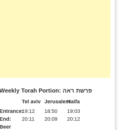
Weekly Torah Portion: פרשת ראה
Tel aviv
Jerusalem
Haifa
Entrance:
19:12
18:50
19:03
End:
20:11
20:09
20:12
Beer