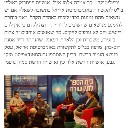
ובפוליטיקה”. כך אמרה אלמז אייל, אושיית פייסבוק באולפן
בי”ס לתקשורת באוניברסיטת אריאל בתשובה לשאלה אם יש
נושאים מהם נמנעת בכדי לזכות באהדת הקהל. “אני בוחרת
להימנע מנושאים שחשובים לי והייתי רוצה לקדם כי אין להם
רייטינג והם לא גורפים לייקים. מה שאנשים אוהבים זה צרות
בזוגיות, משכורת וכן הלאה”. הפאנל, שהנחתה ד”ר אסנת
רוט-כהן, מרצה בבי”ס לתקשורת באוניברסיטת אריאל, עסק
בנושא הומור ברשת. בדיון השתתפו גם הסטנדאפיסט מיקי
גבע, אושיית הרשת אלון כץ ואושיית הרשת סמיון גרפמן.