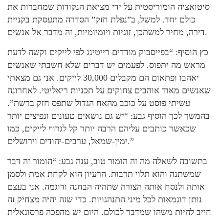
סיטואציה הומוריסטית על ידי מציאת הנקודות שמחברות את
כולם יחד. למשל, ב”נפלת חזק” הסדרה מתעסקת בקניית
דירה, מחיר למשתכן, זוגיות ויומיומיות, זה מדבר אל אנשים.
כץ הוסיף: “בפייסבוק מודדים רייטינג לפי לייקים וקשה לדעת
מראש מה יתפוס. לפעמים יש דברים שלא חשבתי שאנשים
יאהבו ופתאום הם מקבלים 30,000 לייקים. אני גם מצאתי
שאנשים מאוד אוהבים צחוקים על תכניות ריאליטי. לאחרונה
עשיתי פוסט על כוכב מהאח הגדול שתפס חזק ברשת”.
בהמשך לכך הוסיף גבע: “יש גם נושאים טעונים ונפיצים יותר
שכאשר כותבים עליהם הרבה יותר קל לגרוף לייקים, כמו
ימין-שמאל, ערבים-יהודים וירושלים.”
בתשובה לשאלה מה זה הומור טוב, ענה גבע: “הומור זה דבר
שמשתנה והוא תלוי תרבות. הרעיון הוא לקחת אמת ולסמן
אותה ולנסח אותה הצורה שתהיה הבחנה ודוגמה. אני בעצם
נותן דוגמאות לכל מיני התנהגויות. כדי שזה יהיה מצחיק זה
חייב להיות משהו שמדבר לכולם. היום יש מהפכה פרסונאלית