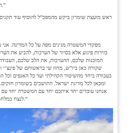
היחידה לנצח. ואני אביא לפה את כל צמרת המשטרה גם לכאן.”
ראש מועצת שומרון ביקש מהמפכ”ל להוסיף עוד תקנים ו
בזירות פיגוע אלא בסיור של הערכות, להביע את הער
המוכנות שלכם, ההערכות, את הלב שלכם, העבודה
שקורה כאן ביו”ש, מחוז שי בראשותם של פינצ’י ו
בעבודה ביחד מהשיטור הקהילתי ועד כל האגפים וכל הת
ומכאן לכל מדינת ישראל. התושבים בשומרון חזקים. 
אנחנו עובדים יחד איתכם יחד עם המשטרה יחד עם הצ
לנצח במלחמה. יש לנו חוסן, אמונה בשומרון ובכל המדינה. העם הזה חזק.”