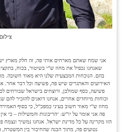
צילום:
שאנחנו נכפיל את מחוז ש”י בשיטור, בכוח, בתקציב
בהם. הנוכחות המבצעית שלנו היא מאוד חשובה. מחוז 
האירועים והאתגרים שיש פה, פשיעה וכל דבר אחר. א
פשיעה, כסף שמולבן, ורוצחים בישראל שבורחים לכא
וכוחות מיוחדים אחרים, אנחנו דואגים להזכיר להם ש
מחוז ש”י מאוד חשוב בעיני כמפכ”ל, כי בסוף האמירה 
פה אני אומר על יו”ש: ‘הריבונות והמשילות – כי אין
הזו מקרינה על כל מדינת ישראל. אנחנו נמשיך ונצמח פה
נטועים פה, מתוך הבנה שהחיבור בין המשטרה, ה