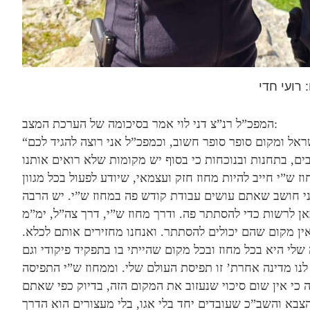
 רועי חדי
המפכ”ל רנ”צ דני לוי אמר בסיכומה של הערכת המצב:
“אני שמח שאתם מארחים אותי פה, זה חלק מארץ ישראל ומקום סופר סופר חשוב, וכמפכ”ל אני רוצה להגיד לכם
ים, בתחנות ובנוכחות כי בסוף יש מקומות שלא רואים אותנו
ש”י חייב להיות מחוז חזק ועצמאי, שיודע לפעול בכל מגוון
ני חושב שאתם עושים עבודת קודש פה במחוז ש”י. יש הרבה
ן לרשות כדי להסתתר פה. ודרך מחוז ש”י, דרך צה”ל, ימ”מ
אין מקום שהם יכולים להסתתר. ואנחנו מחזירים אותם לכלא.
שלי היא בכל מחוז ובכל מקום שהייתי בו בתפקיד פיקודי וגם
 לנו מדינה אחרת’ זו תפיסת העולם שלי. וממחוז ש”י התפיסה
 כי אין שום סיכוי שנעזוב את המקום הזה, בדיוק כפי שאתם
צבא והשב”כ שעובדים יחד בלי אגו, בלי מעצורים הוא הדרך