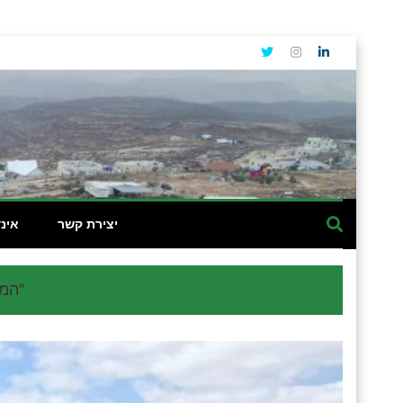
יצירת קשר
אינ
המפכ”ל בשומרון: “נכפיל את מחוז ש״י בשיטור, בכוח ובתקציבים”