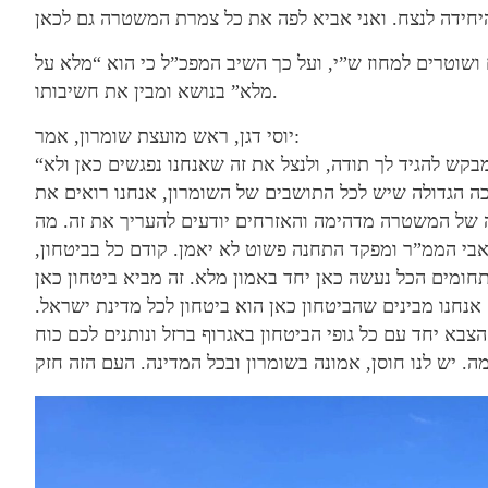
שוטרים למחוז ש”י, ועל כך השיב המפכ”ל כי הוא “מלא על
מלא” בנושא ומבין את חשיבותו.
יוסי דגן, ראש מועצת שומרון, אמר:
“מפקדי המשטרה מגינים מפה על כל המדינה. אני מבקש להגיד לך תודה, ולנצל את זה שאנחנו נפגשים כאן ולא
כה הגדולה שיש לכל התושבים של השומרון, אנחנו רואים את
 של המשטרה מדהימה והאזרחים יודעים להעריך את זה. מה
אבי הממ”ר ומפקד התחנה פשוט לא יאמן. קודם כל בביטחון,
חומים הכל נעשה כאן יחד באמון מלא. זה מביא ביטחון כאן
אנחנו מבינים שהביטחון כאן הוא ביטחון לכל מדינת ישראל.
בא יחד עם כל גופי הביטחון באגרוף ברזל ונותנים לכם כוח