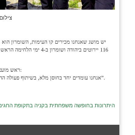
צילום:
116 יירוטים ביהודה ושומרו
ראש מועצת אורנית אור פירון זומר אמרה במהלך התצפית עם המפכ”ל:
“אנחנו עומדים יחד בחוסן מלא, בשיתוף פעולה ההתיישבות הצבא והמשטרה כדי להביא בטחון למדינת ישראל”.
היתרונות בחופשה משפחתית בקניה בתקופת החגים