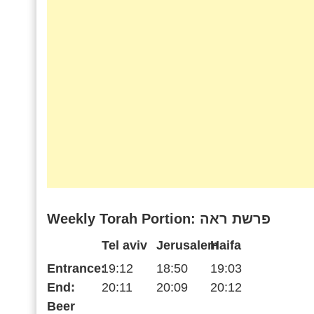
Weekly Torah Portion: פרשת ראה
Tel aviv
Jerusalem
Haifa
Entrance:
19:12
18:50
19:03
End:
20:11
20:09
20:12
Beer