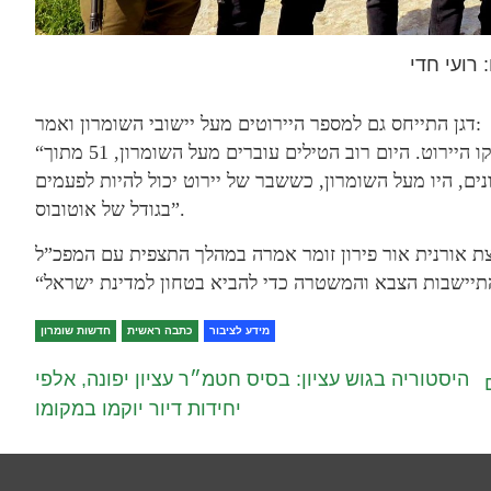
 רועי חדי
דגן התייחס גם למספר היירוטים מעל יישובי השומרון ואמר:
“יש מושג שאנחנו מכירים קו העימות, השומרון הוא קו היירוט. היום רוב הטילים עוברים מעל השומרון, 51 מתוך
ן ב-4 ימי הלחימה הראשונים, היו מעל השומרון, כששבר של יירוט יכול להיות לפעמים
בגודל של אוטובוס”.
מידע לציבור
כתבה ראשית
חדשות שומרון
היסטוריה בגוש עציון: בסיס חטמ״ר עציון יפונה, אלפי
יחידות דיור יוקמו במקומו