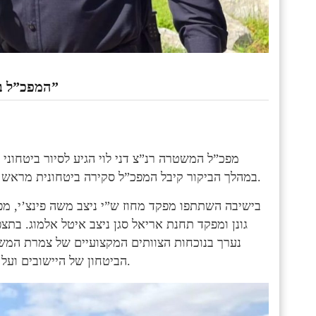
המפכ”ל בשומרון: “נכפיל את מחוז ש״י בשיטור, בכוח ובתקציבים”
מפכ”ל המשטרה רנ”צ דני לוי הגיע לסיור ביטחוני 
במהלך הביקור קיבל המפכ”ל סקירה ביטחונית מראש המועצה, ולאחר מכן התקיימה ישיבת עבודה בלשכתו של דגן.
בישיבה השתתפו מפקד מחוז ש”י ניצב משה פינצ’י, מפ
גונן ומפקד תחנת אריאל סגן ניצב איטל אלמוג. בתצ
נערך בנוכחות הצוותים המקצועיים של צמרת המשט
הביטחון של היישובים ועל המוכנות של כוחות המשטרה וכיתות הכוננות הפועלים בגזרה.