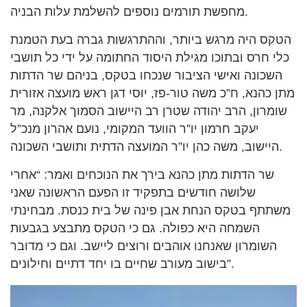
מחפשת תורמים נוספים להשלמת עלות הבניה.
הטקס היה מרגש ביותר, וההתרגשות גברה בעת הטמנת
כלי חרס ובתוכו מגילת היסוד החתומה על ידי כל תושבי
השכונה ואישי הציבור שנכחו בטקס, בניהם שר הדתות
מתן כהנא, ח”כ משה טור-פז, יוסי דגן ראש מועצה אזורית
שומרון, הרב יהודה שטרן רב היישוב הסמוך אלקנה, מר
יעקב חרמון יו”ר הוועד המקומי, נועם אהרון מנכ”ל
היישוב, משה כהן יו”ר המועצה הדתית ותושבי השכונה.
שר הדתות מתן כהנא בירך את הנוכחים ואמר: “אחרי
שלושה חודשים בתפקיד זו הפעם הראשונה שאני
משתתף בטקס הנחת אבן פינה של בית כנסת. מבחינתי
השמחה היא כפולה. גם כי הטקס מתבצע בגבעות
השומרון שאנחנו אוהבים ורוצים ליישב. וגם כי מדובר
בישוב מעורב שחיים בו יחד דתיים וחילונים”.