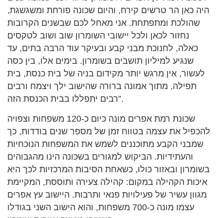
היה כאן הר טרשים קירח, והיום שכונה פורחת ומשגשגת,
שהולכת ומתפתחת. אני מאחל לכם שבשנים הקרובות
נחזור לכאן ולכל יישובי השומרון שוב ושוב לטקסים
כאלה, לחנוכת מבני קבע ובעיקר עוד הרבה בתים, עד
שנגיע למיליון תושבים בשומרון. בימים אלו, בין כסה
לעשור, אין מרגש יותר מקידום בניה של בית כנסת, בית
תפילה, מתוך אמונה ברורה שהישוב ילך ויצמח ורבים
רבים יתפללו בבית הכנסת הזה”.
שכונת רמת אפרים מונה כיום כ-120 משפחות וצפויה
להכפיל את עצמה בטווח זמן של מספר שנים בודדות, כך
שמבני הקבע מתוכננים לשמש את המשפחות הנוכחיות
והעתידיות. הביקוש למגורים בשכונה הינו מהגבוהים
בשומרון ובאזור כולו, כשאחת הסיבות המרכזיות לכך היא
איכות הקהילה במקום: קהילה צעירה ותוססת, המקיימת
מגוון עשיר של פעילויות פנאי ותרבות. היישוב עץ אפרים
עצמו מונה כ-700 משפחות, והוא הישוב השני בגודלו