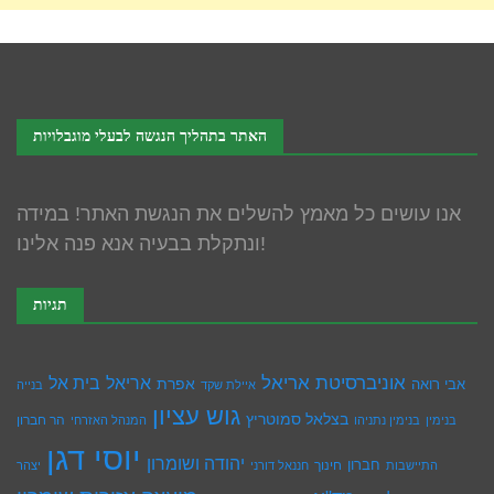
האתר בתהליך הנגשה לבעלי מוגבלויות
אנו עושים כל מאמץ להשלים את הנגשת האתר! במידה
ונתקלת בבעיה אנא פנה אלינו!
תגיות
אוניברסיטת אריאל
בית אל
אריאל
אפרת
אבי רואה
איילת שקד
בנייה
גוש עציון
בצלאל סמוטריץ
הר חברון
בנימין
בנימין נתניהו
המנהל האזרחי
יוסי דגן
יהודה ושומרון
חברון
חינוך
התיישבות
חננאל דורני
יצהר