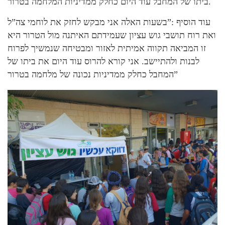
ביתו של המחבל עוד היום כחלק ממדיניות המלחמה בטרור.
עוד הוסיף :”בשעות האלה אני מבקש לחזק את לוחמי צה”ל
ואת רוח תושבי גוש עציון שעמידתם האיתנה מול הטרור היא
זו המביאה תקווה אמיתית לאזור ומבטיחה שנמשיך לפרוח
לבנות ולהתיישב. אני קורא להרוס עוד היום את ביתו של
המחבל כחלק ממדיניות נכונה של מלחמה בטרור”