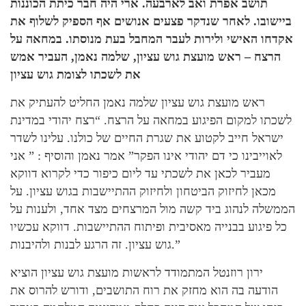
תושב אפרת ואב לארבעה. ארי היה חבר כיתת הכוננות
ביישובו. לאחר שנדקר פצעים אנושים אף הספיק לשלוף את
אקדחו האישי ולירות לעבר המחבל בעת מנוסתו. במחאה על
הרצח – ראש מועצת גוש עציון, שלמה נאמן, העביר אמש
את לשכתו לצומת גוש עציון
ראש מועצת גוש עציון שלמה נאמן החליט להעתיק את
לשכתו למקום הפיגוע במחאה על הרצח. “רצח יהודי במדינת
ישראל חייב לקטוע את שגרת החיים של כולנו. עלינו לשדר
לאוייבינו כי דם יהודי אינו הפקר” אמר נאמן והוסיף : ” אני
מעביר לכאן את לשכתי עד ליום כיפור כדי לקרוא דווקא
מכאן לחיזוק הביטחון ולחיזוק ההתיישבות בגוש עציון. על
הממשלה לנהוג ביד קשה מול המרצחים מצד אחד, ולענות על
כל פיגוע בבנייה מאסיבית ופיתוח ההתיישבות. דווקא עכשיו
גוש עציון. זה הרגע לבנות ולהיבנות.”
ירון רוזנטל המתמודד לראשות מועצת גוש עציון הוציא
הודעה בה הוא מחזק את רוח התושבים, ודורש להרוס את