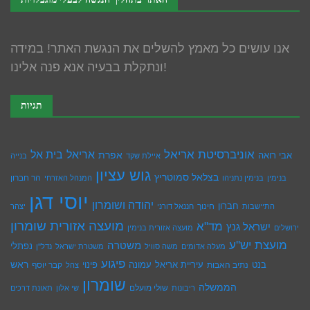
אנו עושים כל מאמץ להשלים את הנגשת האתר! במידה
ונתקלת בבעיה אנא פנה אלינו!
תגיות
אוניברסיטת אריאל
בית אל
אריאל
אפרת
אבי רואה
איילת שקד
בנייה
גוש עציון
בצלאל סמוטריץ
הר חברון
בנימין
בנימין נתניהו
המנהל האזרחי
יוסי דגן
יהודה ושומרון
חברון
חינוך
התיישבות
חננאל דורני
יצהר
מועצה אזורית שומרון
מד"א
ישראל גנץ
ירושלים
מועצה אזורית בנימין
מועצת יש''ע
משטרה
נפתלי
מעלה אדומים
משה סוויל
משטרת ישראל
נדל''ן
פיגוע
ראש
עיריית אריאל
בנט
נתיב האבות
עמונה
פינוי
קבר יוסף
צהל
שומרון
הממשלה
שולי מועלם
ריבונות
שי אלון
תאונת דרכים