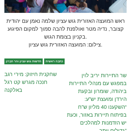
ראש המועצה האזורית גוש עציון שלמה נאמן עם יהודית
קצובר, נדיה מטר ואולפנת להבה סמוך למקום הפיגוע
בקניון בצומת הגוש.
צילום: המועצה האזורית גוש עציון.
כתבה ראשית
חדשות גוש עציון והר חברון
שחקנית חיזוק: מירי רגב
שר התיירות יריב לוין
חנכה מגרש קט רגל
במפגש עם מנהלי התיירות
באלקנה
ביהודה, שומרון ובקעת
הירדן ומועצת יש”ע:
“השקענו 40 מליון ש”ח
בפיתוח תיירות באזור, וכעת
יש הזדמנות למהלכים
גדולים יותר”