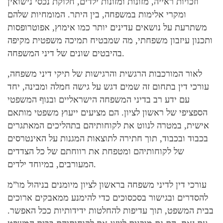
וזכויות ראייה, מזונות ומזונות ילדים, חלוקת נכסי נישואין
ומקרי אלימות במשפחה, בין היתר. המומחיות שלהם
משתרעת על נושאים עדינים יותר כמו אימוץ, אפוטרופסות
ותכנון עיזבון משפחתי, מה שמבטיח תמיכה משפטית מקיפה
בהיבטים שונים של דיני המשפחה.
לאור המורכבות הרגשית והרגישות של תיקי דיני משפחה,
עורכי דין בתחום זה שמים דגש על גישה חמלה ומבינה, יחד
עם ידע רב בדיני המשפחה הישראליים ובנוף המשפטי
הספציפי של ראשון לציון. הם מציעים ייעוץ משפטי מותאם
אישית, במטרה לנווט את לקוחותיהם בתהליכים המאתגרים
בכבוד ובכבוד, תוך חתירה לתוצאות המגנות על האינטרסים
של לקוחותיהם ומטפחת את רווחתם של כל הצדדים
המעורבים, במיוחד ילדים.
עורכי דין לדיני משפחה בראשון לציון מיומנים בניהול מו”מ
להסדרים ובגישור בסכסוכים כדי להימנע ממאבקים ארוכים
בבית המשפט, תוך עדיפות להחלטות ידידותיות ככל האפשר.