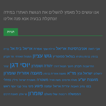
אנו עושים כל מאמץ להשלים את הנגשת האתר! במידה
ונתקלת בבעיה אנא פנה אלינו!
תגיות
אוניברסיטת אריאל
בית אל
אריאל
אפרת
אבי רואה
איילת שקד
בנייה
גוש עציון
בצלאל סמוטריץ
הר חברון
בנימין
בנימין נתניהו
המנהל האזרחי
יוסי דגן
יהודה ושומרון
חברון
חינוך
התיישבות
חננאל דורני
יצהר
מועצה אזורית שומרון
מד"א
ישראל גנץ
ירושלים
מועצה אזורית בנימין
מועצת יש''ע
משטרה
נפתלי
מעלה אדומים
משה סוויל
משטרת ישראל
נדל''ן
פיגוע
ראש
עיריית אריאל
בנט
נתיב האבות
עמונה
פינוי
קבר יוסף
צהל
שומרון
הממשלה
שולי מועלם
ריבונות
שי אלון
תאונת דרכים