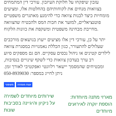
עזבון שיפקחו על חלוקת העיזבון. עורכי דין המתמחים
בצוואות מנחים את לקוחותיהם בהחלטות אלו, ומציעים
מומחיות כיצד לבנות צוואה כדי להימנע מאתגרים משפטיים
פוטנציאליים, למזער את חבות המס ולהבטיח שהצוואה
מחייבת מבחינה משפטית ומשקפת את כוונות הלקוח.
יתר על כן, עורכי דין אלו מציעים ייעוץ בנושאים מורכבים
שעלולים להתעורר, כגון הכללת נאמנויות במסגרת צוואה
לילדים קטינים או ניהול נכסים עסקיים. הם גם מספקים סיוע
רב ערך בעדכון צוואות כדי לשקף שינויים בנסיבות,
ומבטיחים שהמסמך יישאר רלוונטי ואפקטיבי לאורך זמן.
ניתן לחייג במספר:
050-8939030
עצת מומחה
משפטי
שירותים מיוחדים לשמירה
מארזי מתנה מיוחדות:
על ניקיון והיגיינה בסביבות
הוספת יוקרה לאירועים
שונות
מיוחדים