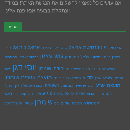
אנו עושים כל מאמץ להשלים את הנגשת האתר! במידה
ונתקלת בבעיה אנא פנה אלינו!
תגיות
אוניברסיטת אריאל
בית אל
אריאל
אפרת
אבי רואה
איילת שקד
בנייה
גוש עציון
בצלאל סמוטריץ
הר חברון
בנימין
בנימין נתניהו
המנהל האזרחי
יוסי דגן
יהודה ושומרון
חברון
חינוך
התיישבות
חננאל דורני
יצהר
מועצה אזורית שומרון
מד"א
ישראל גנץ
ירושלים
מועצה אזורית בנימין
מועצת יש''ע
משטרה
נפתלי
מעלה אדומים
משה סוויל
משטרת ישראל
נדל''ן
פיגוע
ראש
עיריית אריאל
בנט
נתיב האבות
עמונה
פינוי
קבר יוסף
צהל
שומרון
הממשלה
שולי מועלם
ריבונות
שי אלון
תאונת דרכים