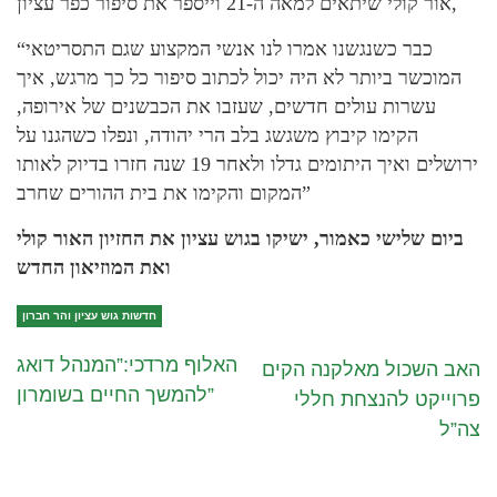
אור קולי שיתאים למאה ה-21 וייספר את סיפור כפר עציון,
“כבר כשנגשנו אמרו לנו אנשי המקצוע שגם התסריטאי
המוכשר ביותר לא היה יכול לכתוב סיפור כל כך מרגש, איך
עשרות עולים חדשים, שעזבו את הכבשנים של אירופה,
הקימו קיבוץ משגשג בלב הרי יהודה, ונפלו כשהגנו על
ירושלים ואיך היתומים גדלו ולאחר 19 שנה חזרו בדיוק לאותו
המקום והקימו את בית ההורים שחרב”
ביום שלישי כאמור, ישיקו בגוש עציון את החזיון האור קולי
ואת המוזיאון החדש
חדשות גוש עציון והר חברון
האלוף מרדכי:”המנהל דואג
האב השכול מאלקנה הקים
להמשך החיים בשומרון”
פרוייקט להנצחת חללי
צה”ל