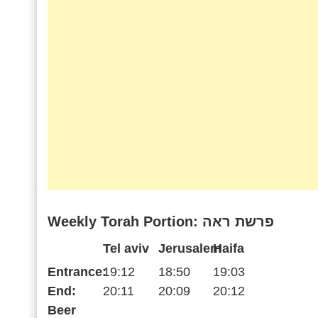
Weekly Torah Portion: פרשת ראה
Tel aviv
Jerusalem
Haifa
Entrance:
19:12
18:50
19:03
End:
20:11
20:09
20:12
Beer