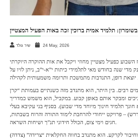
בשומרון: תלמיד אמית ברוכין זכה באות הפעיל המצטיין
24 May, 2026
שיר גולד
ז השבוע כפעיל מצטיין מחוזי ויקבל את אות ההוקרה היוקרתי
 מדי שנה בחודש מאי לתלמידי כיתות י”א-י”ב, ניתן לזיו על
ים רבים. בין היתר, הוא מתנדב מזה כשנתיים בעמותת “קרן
יכים ומבקר אותם באופן קבוע. במקביל, הוא משמש כמדריך
 חונך תלמיד חינוך מיוחד מדי שבוע). בסניף בני עקיבא בעלי
דרש) – פרויקט ייחודי להרחבת לימוד התורה והרוח בשבתות,
חגים וימי צום, הכולל חידוני תנ”ך ושיחות השראה.
 וחיבור לקרקע. הוא מתנדב בחווה החקלאית “צרידה” (צדדה)