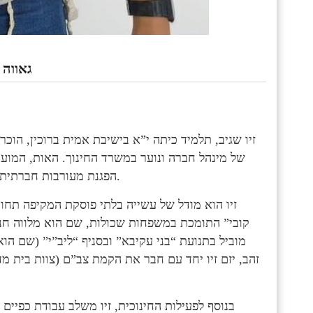
גאווה 
זיו שגיב, תלמיד כיתה י”א בישיבת אמית ברוכין, הוכר
של מינהל חברה ונוער במשרד החינוך. האות, המוענק
הפגנת מעורבות חברתית יוצאת דופן, התנדבות מתמשכת ותרומה משמעותית לקהילה.
זיו הוא מודל של עשייה בלתי פוסקת המקיפה תחומ
קובי” התומכת במשפחות שכולות, שם הוא מלווה חנ
מוביל בתנועת “בני עקיבא” ובסניף “ליב”י” (שם הוא
זהב, יזם זיו יחד עם חבר את הקמת צב”ם (צוות בית מ
בנוסף לפעילות החינוכית, זיו משלב עבודת כפיים