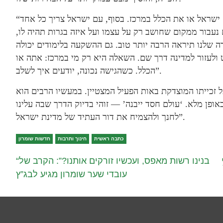
“בעומק, העניין הוא לשים את עצמך בצד ואת עם ישראל או את הכלל במרכז. בסוף, עם ישראל צריך כל אחד
 נעבור ממקום שחושב רק על עצמו ועל איזה בגרות תהיה לו,
ה שלנו תיראה הרבה יותר טוב. גם ההשקעה בלימודים יכולה
 ולעזור למדינה דרך שם. השאלה היא רק מי במרכז: אתה או
הכלל. כשהגישה נכונה, יודעים איך לשלב”.
ל זכייתו המוצדקת באות הפעיל המצטיין. במעשיו הרבים הוא
אופן מלא. ‘עולם חסד ייבנה’ — זוהי בדיוק הדרך שבה עלינו
לחנך ולהצמיח את דור העתיד של מדינת ישראל”.
כתבה ראשית
חינוך ותרבות
חדשות שומרון
“בנינו רשות מאפס, ועכשיו זורקים אותנו?”: הקרב של
עובדי שער שומרון מגיע לבג”ץ