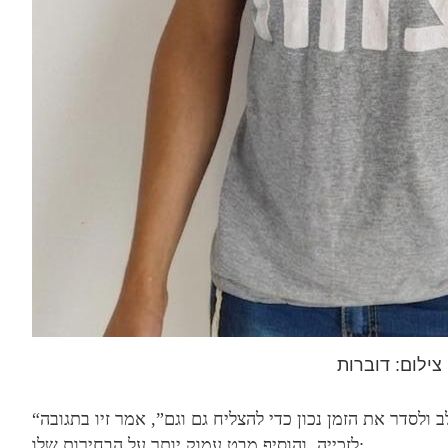
צילום: דוברות
“מבחינה פרקטית, מי שהלימודים חשובים לו יכול לשלב ולסדר את הזמן נכון כדי להצליח גם וגם”, אמר זיו בתגובה
לזכייה, והוסיף מבט עמוק יותר על הבחירות שלו: