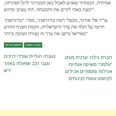
אמיתית. הבטחתי שאגיע לאכול כאן המבורגר לרגל הפתיחה,
וכעת באתי לקיים את ההבטחה. היה טעים ומרגש”.
עו”ד אלי אורגד, מבעלי רשת בורגראנץ’, מסר: “בורגראנץ’
חרטה על דגלה את ערך הישראליות. הקמת הסניף החדש
באריאל מייצג את ערך זה בצורה הטובה ביותר”
כתבה ראשית
חדשות אריאל
נעצרה חוליית שודדי דרכים
חברת גילרו יצרנית מותג
וגנבי רכב שפעלה באזור
“עלמה” משיקה אותיות
יו”ש
אכילות ומספרים אכילים
לקישוט עוגות וקינוחים