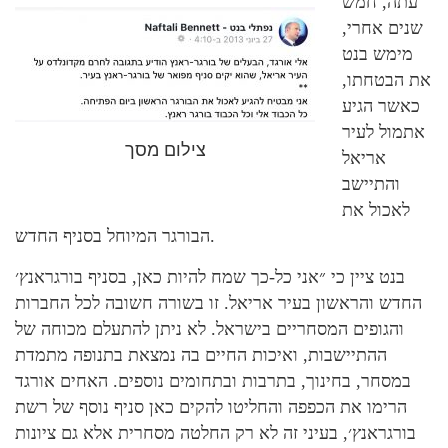
עתה, חמש
שנים אחרי,
מימש בנט
את הבטחתו,
כאשר הגיע
אתמול לעיר
צילום מסך
אריאל
והתיישב
לאכול את
הבורגר המיוחל בסניף החדש.
בנט ציין כי ״אני כל-כך שמח להיות כאן, בסניף בורגראנץ׳
החדש והראשון בעיר אריאל. זו בשורה חשובה לכל החברות
והגופים המסחריים בישראל. לא ניתן להתעלם מכוחה של
ההתיישבות, ואיכות החיים בה נמצאת בתנופה מתמדת
במסחר, בחינוך, בתרבות ובתחומים נוספים. האחים אורגד
הרימו את הכפפה והחליטו להקים כאן סניף נוסף של רשת
בורגראנץ׳, בעיני זה לא רק החלטה מסחרית אלא גם ציונות