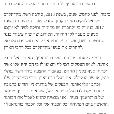
ברשת בורגארנץ׳ על פתיחת סניף הרשת החדש בעיר.
כזכור, לפני כחמש שנים, בשנת 2013, סירבה רשת מקדונלדס
ישראל להקים סניף בקניון החדש שעתיד להיפתח בשנת
2017 בנימוק כי ״לחברה יש מדיניות ותיקה לפיה לא יוקמו
סניפים מעבר לקו הירוק״. הסירוב יצר שיח ציבורי כנגד
החלטת הרשת, אשר בעקבותיו אף קראו תושבים מאריאל
להחרים את סניפי מקדונלדס בכל רחבי הארץ.
כיממה לאחר מכן פנו בעלי בורגראנץ’, האחים אלי ויובל
אורגד, לאיש העסקים רמי לוי והציעו לו כי הם יהיו אלו אשר
יפתחו סניף בקניון החדש. בעקבות ההצעה בירך השר נפתלי
בנט, אז שר הכלכלה, את בעלי בורגראנץ’ בדף הפייסבוק שלו
וכתב ״אלי אורגד, הבעלים של בורגראנץ’ הודיע בתגובה
לחרם מקדונלדס על העיר אריאל, שהוא יקים סניף מפואר
של בורגראנץ’ בעיר. אני מבטיח להגיע לאכול את הבורגר
הראשון ביום הפתיחה. כל הכבוד אלי וכל הכבוד בורגראנץ’״.