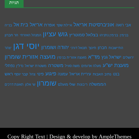
תגיות
אוניברסיטת אריאל
בית אל
אריאל
אפרת
אבי רואה
איילת שקד
בנייה
גוש עציון
בצלאל סמוטריץ
הר חברון
בנימין
בנימין נתניהו
המנהל האזרחי
יוסי דגן
יהודה ושומרון
חברון
חינוך
התיישבות
חננאל דורני
יצהר
מועצה אזורית שומרון
מד"א
ישראל גנץ
ירושלים
מועצה אזורית בנימין
מועצת יש''ע
משטרה
נפתלי
מעלה אדומים
משה סוויל
משטרת ישראל
נדל''ן
פיגוע
ראש
עיריית אריאל
בנט
נתיב האבות
עמונה
פינוי
קבר יוסף
צהל
שומרון
הממשלה
שולי מועלם
ריבונות
שי אלון
תאונת דרכים
Copy Right Text |
Design & develop by AmpleThemes