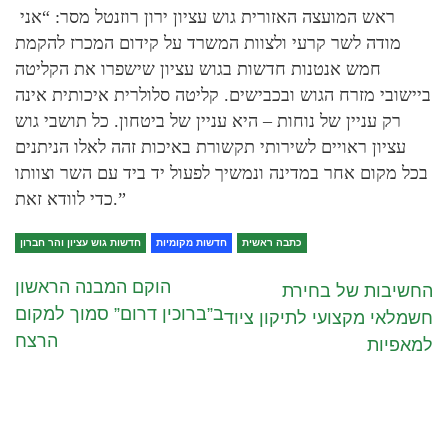
ראש המועצה האזורית גוש עציון ירון רוזנטל מסר: “אני
מודה לשר קרעי ולצוות המשרד על קידום המכרז להקמת
חמש אנטנות חדשות בגוש עציון שישפרו את הקליטה
ביישובי מזרח הגוש ובכבישים. קליטה סלולרית איכותית אינה
רק עניין של נוחות – היא עניין של ביטחון. כל תושבי גוש
עציון ראויים לשירותי תקשורת באיכות זהה לאלו הניתנים
בכל מקום אחר במדינה ונמשיך לפעול יד ביד עם השר וצוותו
כדי לוודא זאת.”
כתבה ראשית
חדשות מקומיות
חדשות גוש עציון והר חברון
הוקם המבנה הראשון
החשיבות של בחירת
ב”ברוכין דרום” סמוך למקום
חשמלאי מקצועי לתיקון ציוד
הרצח
למאפיות