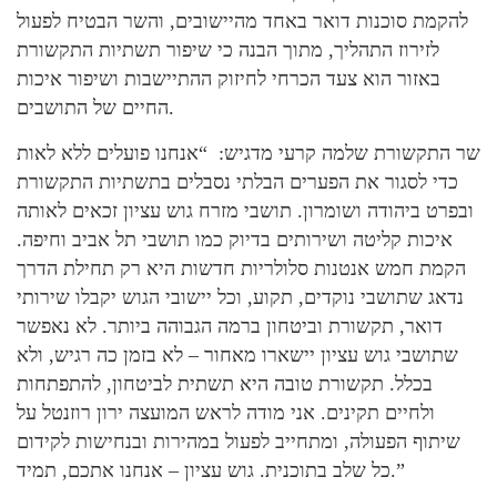
להקמת סוכנות דואר באחד מהיישובים, והשר הבטיח לפעול
לזירוז התהליך, מתוך הבנה כי שיפור תשתיות התקשורת
באזור הוא צעד הכרחי לחיזוק ההתיישבות ושיפור איכות
החיים של התושבים.
שר התקשורת שלמה קרעי מדגיש: “אנחנו פועלים ללא לאות
כדי לסגור את הפערים הבלתי נסבלים בתשתיות התקשורת
ובפרט ביהודה ושומרון. תושבי מזרח גוש עציון זכאים לאותה
איכות קליטה ושירותים בדיוק כמו תושבי תל אביב וחיפה.
הקמת חמש אנטנות סלולריות חדשות היא רק תחילת הדרך
נדאג שתושבי נוקדים, תקוע, וכל יישובי הגוש יקבלו שירותי
דואר, תקשורת וביטחון ברמה הגבוהה ביותר. לא נאפשר
שתושבי גוש עציון יישארו מאחור – לא בזמן כה רגיש, ולא
בכלל. תקשורת טובה היא תשתית לביטחון, להתפתחות
ולחיים תקינים. אני מודה לראש המועצה ירון רוזנטל על
שיתוף הפעולה, ומתחייב לפעול במהירות ובנחישות לקידום
כל שלב בתוכנית. גוש עציון – אנחנו אתכם, תמיד.”