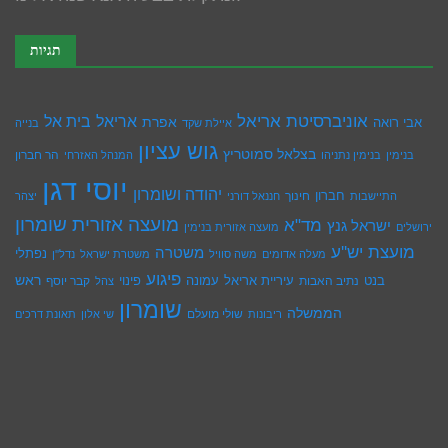
תגיות
אוניברסיטת אריאל
בית אל
אריאל
אפרת
אבי רואה
איילת שקד
בנייה
גוש עציון
בצלאל סמוטריץ
הר חברון
בנימין
בנימין נתניהו
המנהל האזרחי
יוסי דגן
יהודה ושומרון
חברון
חינוך
התיישבות
חננאל דורני
יצהר
מועצה אזורית שומרון
מד"א
ישראל גנץ
ירושלים
מועצה אזורית בנימין
מועצת יש''ע
משטרה
נפתלי
מעלה אדומים
משה סוויל
משטרת ישראל
נדל''ן
פיגוע
ראש
עיריית אריאל
בנט
נתיב האבות
עמונה
פינוי
קבר יוסף
צהל
שומרון
הממשלה
שולי מועלם
ריבונות
שי אלון
תאונת דרכים