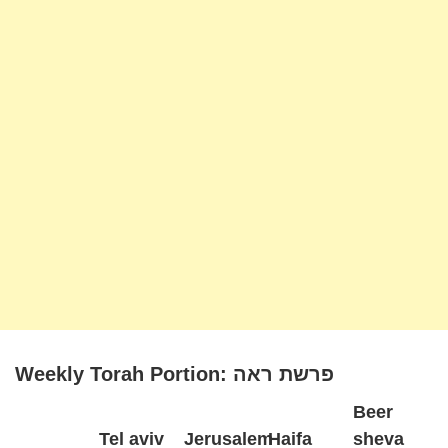
Weekly Torah Portion: פרשת ראה
Beer
Tel aviv
Jerusalem
Haifa
sheva