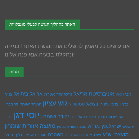
האתר בתהליך הנגשה לבעלי מוגבלויות
אנו עושים כל מאמץ להשלים את הנגשת האתר! במידה
ונתקלת בבעיה אנא פנה אלינו!
תגיות
אוניברסיטת אריאל
בית אל
אריאל
אפרת
אבי רואה
איילת שקד
בנייה
גוש עציון
בצלאל סמוטריץ
הר חברון
בנימין
בנימין נתניהו
המנהל האזרחי
יוסי דגן
יהודה ושומרון
חברון
חינוך
התיישבות
חננאל דורני
יצהר
מועצה אזורית שומרון
מד"א
ישראל גנץ
ירושלים
מועצה אזורית בנימין
מועצת יש''ע
משטרה
נפתלי
מעלה אדומים
משה סוויל
משטרת ישראל
נדל''ן