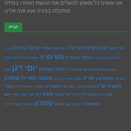
אנו עושים כל מאמץ להשלים את הנגשת האתר! במידה
ונתקלת בבעיה אנא פנה אלינו!
תגיות
אוניברסיטת אריאל
בית אל
אריאל
אפרת
אבי רואה
איילת שקד
בנייה
גוש עציון
בצלאל סמוטריץ
הר חברון
בנימין
בנימין נתניהו
המנהל האזרחי
יוסי דגן
יהודה ושומרון
חברון
חינוך
התיישבות
חננאל דורני
יצהר
מועצה אזורית שומרון
מד"א
ישראל גנץ
ירושלים
מועצה אזורית בנימין
מועצת יש''ע
משטרה
נפתלי
מעלה אדומים
משה סוויל
משטרת ישראל
נדל''ן
פיגוע
ראש
עיריית אריאל
בנט
נתיב האבות
עמונה
פינוי
קבר יוסף
צהל
שומרון
הממשלה
שולי מועלם
ריבונות
שי אלון
תאונת דרכים