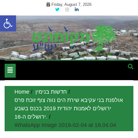
Skip
Friday, August 7, 2026
to
Open toolbar
content
מקומון אינטרנטי לתושבי השומרון בנימין גוש עציון והר חברון
מקומונט הישובים ביו"ש
Toggle
navigation
חדשות בנימין
Home
אולפנת בני עקיבא שירת הים נווה צוף זוכת פרס
ירושלים לאמנות יהודית 2019 בכנס בשבע
ירושלים ה-16.
WhatsApp Image 2019-02-04 at 18.04.04