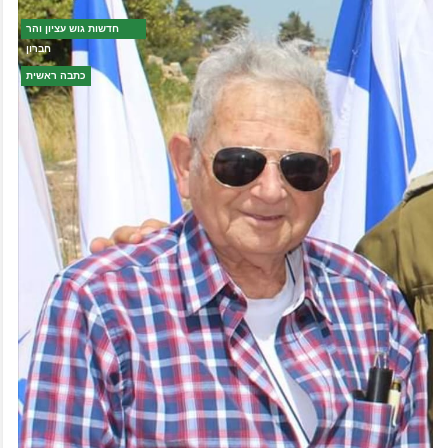
חדשות גוש עציון והר
חברון
כתבה ראשית