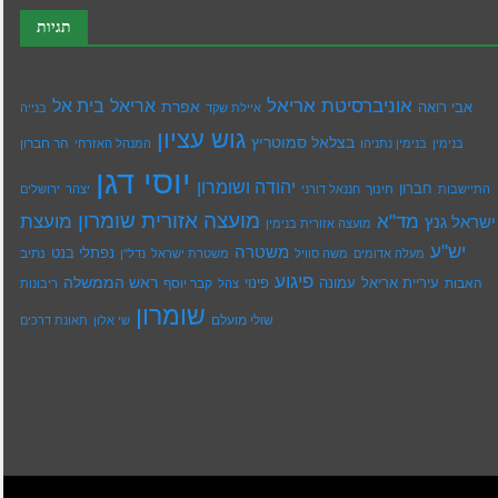
תגיות
אוניברסיטת אריאל
בית אל
אריאל
אפרת
אבי רואה
איילת שקד
בנייה
גוש עציון
בצלאל סמוטריץ
הר חברון
בנימין
בנימין נתניהו
המנהל האזרחי
יוסי דגן
יהודה ושומרון
חברון
חינוך
התיישבות
חננאל דורני
יצהר
ירושלים
מועצה אזורית שומרון
מד"א
מועצת
ישראל גנץ
מועצה אזורית בנימין
יש''ע
משטרה
נפתלי בנט
נתיב
מעלה אדומים
משה סוויל
משטרת ישראל
נדל''ן
פיגוע
ראש הממשלה
עיריית אריאל
האבות
עמונה
פינוי
קבר יוסף
צהל
ריבונות
שומרון
שולי מועלם
שי אלון
תאונת דרכים