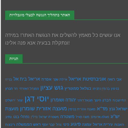
האתר בתהליך הנגשה לבעלי מוגבלויות
אנו עושים כל מאמץ להשלים את הנגשת האתר! במידה
ונתקלת בבעיה אנא פנה אלינו!
תגיות
אוניברסיטת אריאל
בית אל
אריאל
אפרת
אבי רואה
איילת שקד
בנייה
גוש עציון
בצלאל סמוטריץ
הר חברון
בנימין
בנימין נתניהו
המנהל האזרחי
יוסי דגן
יהודה ושומרון
חברון
חינוך
התיישבות
חננאל דורני
יצהר
ירושלים
מועצה אזורית שומרון
מד"א
מועצת
ישראל גנץ
מועצה אזורית בנימין
יש''ע
משטרה
נפתלי בנט
נתיב
מעלה אדומים
משה סוויל
משטרת ישראל
נדל''ן
פיגוע
ראש הממשלה
עיריית אריאל
האבות
עמונה
פינוי
קבר יוסף
צהל
ריבונות