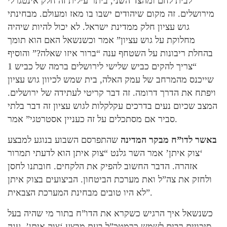
לבית לחם ומהצד השני, ביתר עילית זה חלק אינטגרלי
מירושלים. זה מקום שיהודים ישבו בו מאז ומעולם. מבחינתי
גוש עציון חלק ממדינת ישראל. לא יכול להיות שיהיה
מחלוקת על גוש עציון” אמר וכשנשאל האם הוא תומך
בהחלת ריבונות על השטחף ענה “ברור איזו שאלה?” והוסיף
“צריך להקים כביש שלישי לירושלים ברמה של כביש 1
שייכנס מהמרחב של עמק האלה, בית שמש לכיוון גוש עציון
ויפתח את הדרך דרומה. זה דבר קריטי לעתידה של ירושלים.
המצב שכיום נעים בדרכים עקלקלות לגוש עציון זה דבר בלתי
סביר אם מסתכלים על זה כעניין אסטרטגי” אמר.
באשר לדו”ח מבקר המדינה
שהתפרסם השבוע בנוגע למבצע
‘צוק איתן’ אמר השר גלנט “צוק איתן הוא לדעתי תמרור
אזהרה. הדבר החשוב להפיק את הלקחים. חובתנו לחסן
ולחזק את צה”ל ואת מערכת הביטחון. הביצועים בצוק איתן
לא היו טובים מבחינת המערכת הצבאית”.
כשנשאל איך הרגיש כשקרא את הדו”ח בתור מי שהיה בעל
סיכויים רבים לשמש כרמטכ”ל בעת מבצע ‘צוק איתן’, ענה