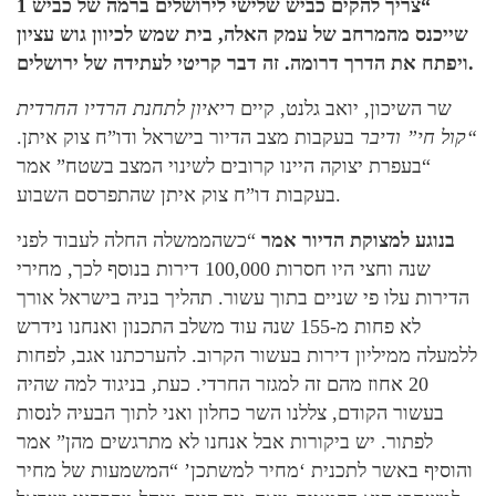
“צריך להקים כביש שלישי לירושלים ברמה של כביש 1
שייכנס מהמרחב של עמק האלה, בית שמש לכיוון גוש עציון
ויפתח את הדרך דרומה. זה דבר קריטי לעתידה של ירושלים.
שר השיכון, יואב גלנט, קיים
ריאיון לתחנת הרדיו החרדית
“קול חי” ודיבר
בעקבות מצב הדיור בישראל ודו”ח צוק איתן.
“בעפרת יצוקה היינו קרובים לשינוי המצב בשטח” אמר
בעקבות דו”ח צוק איתן שהתפרסם השבוע.
בנוגע למצוקת הדיור אמר
“כשהממשלה החלה לעבוד לפני
שנה וחצי היו חסרות 100,000 דירות בנוסף לכך, מחירי
הדירות עלו פי שניים בתוך עשור. תהליך בניה בישראל אורך
לא פחות מ-155 שנה עוד משלב התכנון ואנחנו נידרש
ללמעלה ממיליון דירות בעשור הקרוב. להערכתנו אגב, לפחות
20 אחוז מהם זה למגזר החרדי. כעת, בניגוד למה שהיה
בעשור הקודם, צללנו השר כחלון ואני לתוך הבעיה לנסות
לפתור. יש ביקורות אבל אנחנו לא מתרגשים מהן” אמר
והוסיף באשר לתכנית ‘מחיר למשתכן’ “המשמעות של מחיר