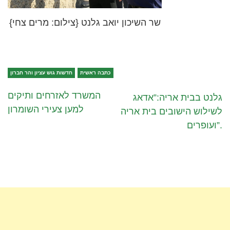
שר השיכון יואב גלנט {צילום: מרים צחי}
כתבה ראשית
חדשות גוש עציון והר חברון
המשרד לאזרחים ותיקים
גלנט בבית אריה:”אדאג
למען צעירי השומרון
לשילוש הישובים בית אריה
ועופרים”.