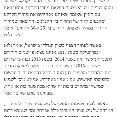
למשתכן היא דרמטית מאד. עד היום מנהל מקרקעי ישראל
עסקו בגביית מס באמצעות העלאת מחרי הקרקע. אנחנו באנו
עם היגיון שאומר שאנחנו מפחיתים את מחירי הקרקע
ומקבעים הליך של תחרות בין הקבלנים. התוצאה שמחירי
הדירות במחיר למשתכן יורדים בין 25 ל-30 אחוזים” אומר
השר גלנט.
באשר לעתיד הצפוי בשוק הנדל”ן בישראל
, אומר גלנט
“בפרקטיקה בשנת 2017 אנחנו נוציא פי שניים היתרים
לתכניות מאשר היה בשנת 2014 ובשנת 2018 נבנה פי שתיים
משבנו ב-2015” השר גלנט הוסיף באשר למצוקת הדיור
במגזר החרדי והבעיות בהן המגזר נתקל בהקמת יח”ד חדשות
“בתפיסתי האישית, אני מאמין באחדות. אני לא מוכן לשמוע
שמישהו מתקדם בזכות זה שהוא מכה מגזר כזה או אחר,
מבחינתי כולם שווים” אמר.
באשר לבניה ולמעמד החוקי של גוש עציון
אמר “לתפיסתי,
המרחב של גוש עציון המערבי כולל אפרתה ומה שנמצא דרום