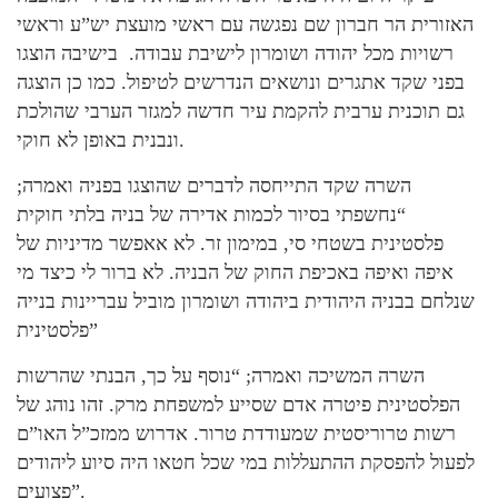
האזורית הר חברון שם נפגשה עם ראשי מועצת יש”ע וראשי
רשויות מכל יהודה ושומרון לישיבת עבודה. בישיבה הוצגו
בפני שקד אתגרים ונושאים הנדרשים לטיפול. כמו כן הוצגה
גם תוכנית ערבית להקמת עיר חדשה למגזר הערבי שהולכת
ונבנית באופן לא חוקי.
השרה שקד התייחסה לדברים שהוצגו בפניה ואמרה;
“נחשפתי בסיור לכמות אדירה של בניה בלתי חוקית
פלסטינית בשטחי סי, במימון זר. לא אאפשר מדיניות של
איפה ואיפה באכיפת החוק של הבניה. לא ברור לי כיצד מי
שנלחם בבניה היהודית ביהודה ושומרון מוביל עבריינות בנייה
פלסטינית”
השרה המשיכה ואמרה; “נוסף על כך, הבנתי שהרשות
הפלסטינית פיטרה אדם שסייע למשפחת מרק. זהו נוהג של
רשות טרוריסטית שמעודדת טרור. אדרוש ממזכ”ל האו”ם
לפעול להפסקת ההתעללות במי שכל חטאו היה סיוע ליהודים
פצועים”.