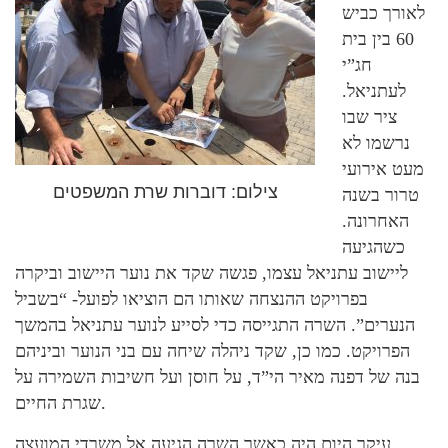
לאורך כביש
60 בין בית
חג”י
לעתניאל.
ציר שבו
נרשמו לא
מעט אירועי
צילום: דוברות שרת המשפטים
טרור בשנה
האחרונה.
כשהגיעה
ליישוב עתניאל עצמו, פגשה שקד את נוער היישוב וביקרה
בפרויקט ההנצחה שאותו הם הוציאו לפועל- “בשביל
הנערים”. השרה התגייסה כדי לסייע לנוער עתניאל בהמשך
הפרויקט. כמו כן, שקד ניהלה שיחה עם בני הנוער וביניהם
בנה של דפנה מאיר הי”ד, על חוסן ועל חשיבות השמירה על
שגרת החיים.
עיקר היום היה כאשר השרה הגיעה אל משרדי המועצה