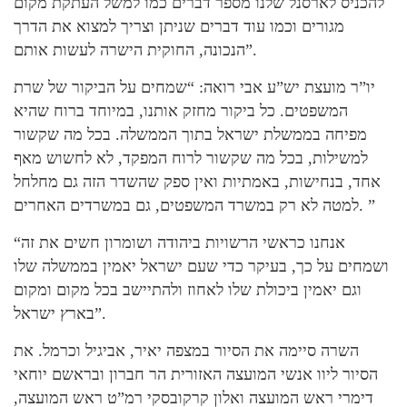
להכניס לארסנל שלנו מספר דברים כמו למשל העתקת מקום
מגורים וכמו עוד דברים שניתן וצריך למצוא את הדרך
הנכונה, החוקית הישרה לעשות אותם”.
יו”ר מועצת יש”ע אבי רואה: “שמחים על הביקור של שרת
המשפטים. כל ביקור מחזק אותנו, במיוחד ברוח שהיא
מפיחה בממשלת ישראל בתוך הממשלה. בכל מה שקשור
למשילות, בכל מה שקשור לרוח המפקד, לא לחשוש מאף
אחד, בנחישות, באמתיות ואין ספק שהשדר הזה גם מחלחל
למטה לא רק במשרד המשפטים, גם במשרדים האחרים. ”
“אנחנו כראשי הרשויות ביהודה ושומרון חשים את זה
ושמחים על כך, בעיקר כדי שעם ישראל יאמין בממשלה שלו
וגם יאמין ביכולת שלו לאחוז ולהתיישב בכל מקום ומקום
בארץ ישראל”.
השרה סיימה את הסיור במצפה יאיר, אביגיל וכרמל. את
הסיור ליוו אנשי המועצה האזורית הר חברון ובראשם יוחאי
דימרי ראש המועצה ואלון קרקובסקי רמ”ט ראש המועצה,