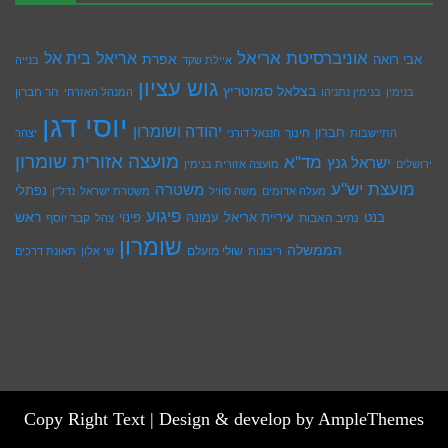
אוניברסיטת אריאל
בית אל
אריאל
אפרת
אבי רואה
איילת שקד
בנייה
גוש עציון
בצלאל סמוטריץ
הר חברון
בנימין
בנימין נתניהו
המנהל האזרחי
יוסי דגן
יהודה ושומרון
חברון
חינוך
התיישבות
חננאל דורני
יצהר
מועצה אזורית שומרון
מד"א
ישראל גנץ
ירושלים
מועצה אזורית בנימין
מועצת יש''ע
משטרה
נפתלי
מעלה אדומים
משה סוויל
משטרת ישראל
נדל''ן
פיגוע
ראש
עיריית אריאל
בנט
נתיב האבות
עמונה
פינוי
קבר יוסף
צהל
שומרון
הממשלה
שולי מועלם
ריבונות
שי אלון
תאונת דרכים
Copy Right Text |
Design & develop by AmpleThemes