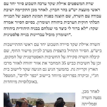
שרת המשפטים איילת שקד ערכה השבוע סיור יחד עם
ראשי מועצת יש”ע בהר חברון. לאחר מכן התקיימה ישיבת
עבודה עם השרה, שם הוצגה בפניה תמונת המצב של הבנייה
הבלתי חוקית הערבית ביהודה ושומרון. בסיום הסיור אמרה
שקד: ”לא ברור לי כיצד מי שנלחם בבניה היהודית ביהודה
ושומרון מוביל עבריינות בנייה פלסטינית”.
השרה איילת שקד סיירה השבוע יחד עם ראשי ההתיישבות
ביש”ע. הסיור התחיל בתצפית מערב לכיוון מישור החוף, שם
קיבלה השרה סקירה על החשיבות האסטרטגית של המקום,
וכן על חשיבות כביש 35 המחבר את אזור יהודה לאזור מרכז
הארץ וקריית גת. בהמשך הגיע גם הגיעה שקד ליישוב בית
חג”י, וביקרה בפרויקט מיוחד ביישוב “כפר ילדים”, המטפל
באוכלוסיות מיוחדות.
לאחר מכן,
נסעה השרה
ופמלייתה