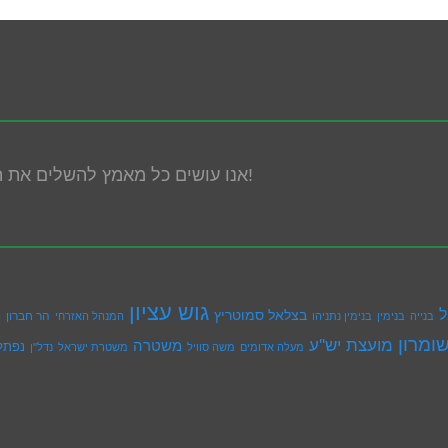
אנו עושים כל מאמץ להשלים את הנגשת האתר! במידה ונתקלת בבעיה אנא פנה אלינו!
גוש עציון
ל
בצלאל סמוטריץ
הר חברון
בנייה
בנימין
בנימין נתניהו
המנהל האזרחי
ה
ומרון
מועצת יש''ע
משטרה
נפתל
מעלה אדומים
משה סוויל
משטרת ישראל
נדל''ן