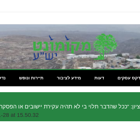
מקומון
דקס עסקים
דעות
מידע לציבור
תיירות ונופש
נדל
28 at 15.50.32