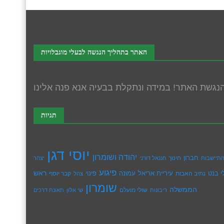
האתר בתהליך הנגשה לבעלי מוגבלויות
תגיות
יוסי דגן
יהודה ושומרון
חברון
חינוך
תיישבות
חננאל דורני
יצהר
פיגוע
ראש
עיריית אריאל
י בנט
נתיב האבות
עמונה
פינוי
קבר יוסף
צהל
שומרון
הממשלה
שולי מועלם
ריבונות
שי אלון
תאונת דרכים