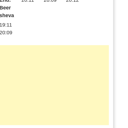
End:
20:11
20:09
20:12
Beer
sheva
19:11
20:09