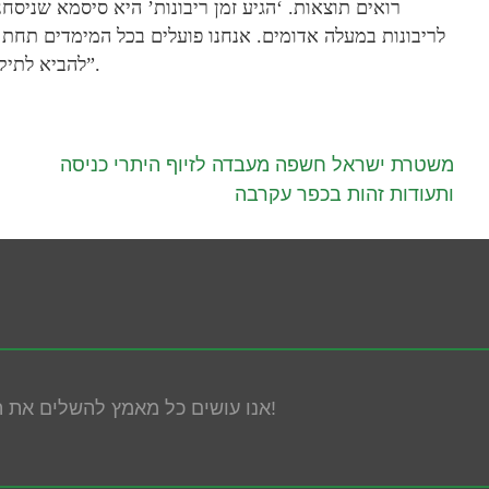
רואים תוצאות. ‘הגיע זמן ריבונות’ היא סיסמא שניסחנ
לריבונות במעלה אדומים. אנחנו פועלים בכל המימדים תחת
להביא לתיקון המציאות ולהתיישבות יהודית רבה בכל מרחבי ארצינו”.
משטרת ישראל חשפה מעבדה לזיוף היתרי כניסה
ותעודות זהות בכפר עקרבה
אנו עושים כל מאמץ להשלים את הנגשת האתר! במידה ונתקלת בבעיה אנא פנה אלינו!