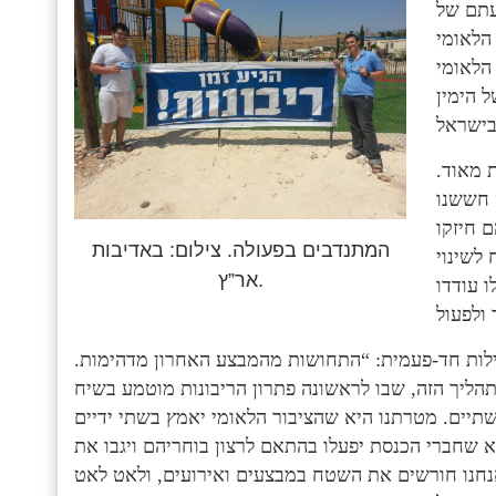
עתם של
הלאומי
הלאומי
ל הימין
 מאוד.
 חששנו
 חיזקו
המתנדבים בפעולה. צילום: באדיבות
לשינוי
אר”ץ.
 עודדו
עילות חד-פעמית: “התחושות מהמבצע האחרון מדהימות.
תהליך הזה, שבו לראשונה פתרון הריבונות מוטמע בשיח
תיים. מטרתנו היא שהציבור הלאומי יאמץ בשתי ידיים
יא שחברי הכנסת יפעלו בהתאם לרצון בוחריהם ויגבו את
אנחנו חורשים את השטח במבצעים ואירועים, ולאט לאט