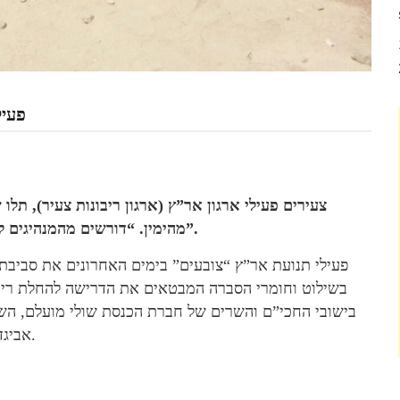
פעיל
צעירים פעילי ארגון אר”ץ (ארגון ריבונות צעיר), תלו
יהם ולתביעת העם ששלח אותם”.
מהימין. “דורשים מהמנהיגים 
פעילי תנועת אר”ץ “צובעים” בימים האחרונים את סביבת
בשילוט וחומרי הסברה המבטאים את הדרישה להחלת ריבו
בישובי החכי”ם והשרים של חברת הכנסת שולי מועלם, השר 
אביגדור ליברמן, שר החקלאות אורי אריאל וביישובים נוספים.