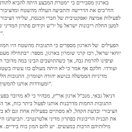
בארגון מסבירים כי “מטרת המבצע היתה להביא לתוד
הח”כים את הדרישה והתביעה העולה מהשטח ומהציבור 
לפעילות אמיצה ואפקטיבית של חברי הכנסת, שליחי הציבור 
למען החלת ריבונות ישראל על יו”ש וקידום פתרון המדיני ש
בישראל”.
הפעילים של הארגון מספרים כי התגובות מהשטח היו חמות
יוחאי שראל, רכז קרני שומרון בארגון, מספר: “בתחילה מעט
וציפינו להרמת גבה, אך כשהתושבים הבינו במה מדובר הם
ועודדו. חלקם אף אמר כי לא היתה מעולם כזו עשיה בשטח 
מדיניות הממשלה בנושא יהודה ושומרון. התגובות הללו
ומעודדות אותנו להמשיך ולפעול”.
דניאל גבאי, מנכ”ל ארגון אר”ץ, מבהיר כי לא מדובר בפ
התגובות החמות מדרבנות אותנו לפעול ביתר כוח, אך ה
הציבורי ובדעת הקהל, לא מסתיים בפעילות אחת וגם לא בש
את תכנית הריבונות כפתרון מדיני אלטרנטיבי. תביעתנו ה
מילותיהם הרבות במעשים. יש להם המון כוח בידיים. 