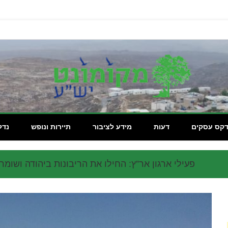
מקומון
דקס עסקים
דעות
מידע לציבור
תיירות ונופש
נדל
פעילי ארגון אר”ץ: החילו את הריבונות ביהודה ושומרו