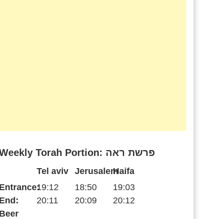
Weekly Torah Portion: פרשת ראה
Tel aviv
Jerusalem
Haifa
Entrance:
19:12
18:50
19:03
End:
20:11
20:09
20:12
Beer