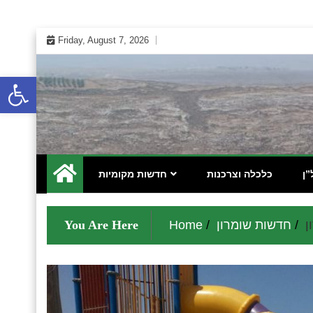
Skip
Friday, August 7, 2026
to
content
Open toolbar
 אינטרנטי לתושבי השומרון בנימין גוש עציון והר חברון
מקומונט הישובים ביו"ש
”ן
כלכלה וצרכנות
חדשות מקומיות
ן
חדשות שומרון
Home
You Are Here